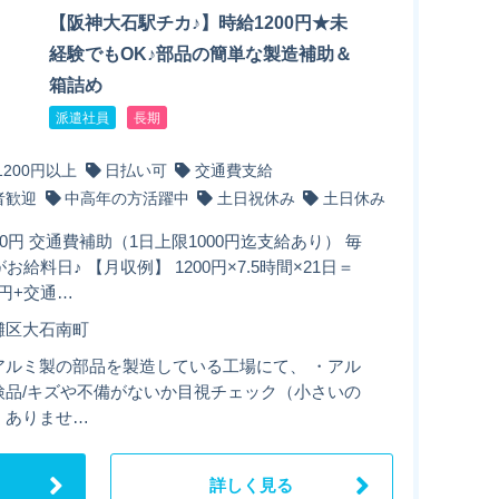
【阪神大石駅チカ♪】時給1200円★未
経験でもOK♪部品の簡単な製造補助＆
箱詰め
派遣社員
長期
1200円以上
日払い可
交通費支給
者歓迎
中高年の方活躍中
土日祝休み
土日休み
00円 交通費補助（1日上限1000円迄支給あり） 毎
がお給料日♪ 【月収例】 1200円×7.5時間×21日＝
00円+交通…
灘区大石南町
アルミ製の部品を製造している工場にて、 ・アル
検品/キズや不備がないか目視チェック（小さいの
くありませ…
詳しく見る