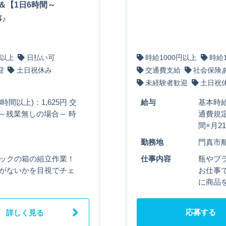
＆【1日6時間～
♪
円以上
日払い可
時給1000円以上
時給
迎
土日祝休み
交通費支給
社会保険
未経験者歓迎
土日祝
時間以上)：1,625円 交
給与
基本時給
 ～残業無しの場合～ 時
通費規定
間×月2
勤務地
門真市
チックの箱の組立作業！
仕事内容
瓶やプ
れがないかを目視でチェ
お仕事
に商品
応募する
詳しく見る