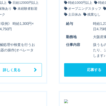
円以上
日給12000円以上
時給1000円以上
時給
保険あり
未経験者歓迎
オープニングスタッフ
ーク
土日休み
残業なし
収例》 時給1,300円×
給与
時給1,
,750円
日4.7
勤務地
大阪府
機械処理や検査を行うお
仕事内容
扱うも
機器の操作(オペレータ
たり、
します♪
応募する
詳しく見る