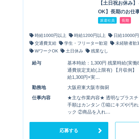
【土日祝お休み】
OK】長期のお仕事
派遣社員
長期
時給1000円以上
時給1200円以上
日給10000
交通費支給
学生・フリーター歓迎
未経験者歓
WワークOK
土日休み
残業なし
給与
基本時給：1,300円 残業時給(実働8
通費規定支給(上限有) 【月収例】
給1,300円×実…
勤務地
大阪府東大阪市御厨
仕事内容
★主な作業内容★ 透明なプラス
手順はカンタン ①箱にキズや汚
ック ②商品を入れ…
応募する