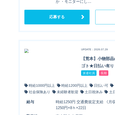
か ・モニターにし…
応募する
UPDATE：2026.07.29
【荒本】小物部品
ゴト★日払い有り
派遣社員
長期
時給1000円以上
時給1200円以上
日払い可
社会保険あり
未経験者歓迎
土日祝休み
土
給与
時給1250円 交通費規定支給 《月収
1250円×8ｈ×22日