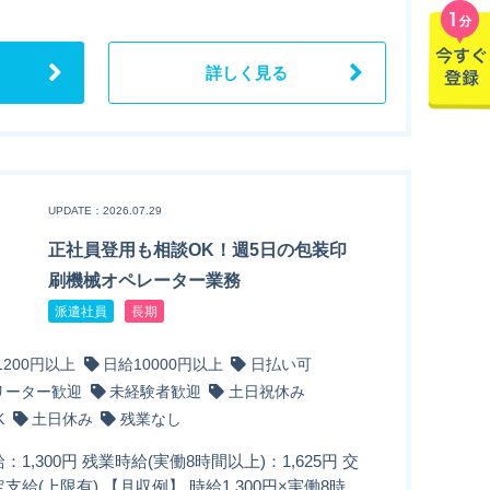
詳しく見る
UPDATE：2026.07.29
正社員登用も相談OK！週5日の包装印
刷機械オペレーター業務
派遣社員
長期
1200円以上
日給10000円以上
日払い可
リーター歓迎
未経験者歓迎
土日祝休み
K
土日休み
残業なし
：1,300円 残業時給(実働8時間以上)：1,625円 交
支給(上限有) 【月収例】 時給1,300円×実働8時