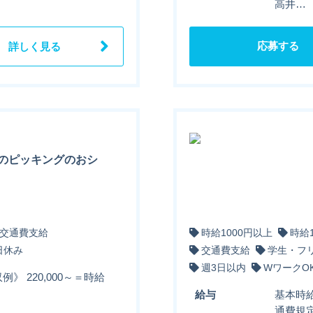
高井…
応募する
詳しく見る
のピッキングのおシ
交通費支給
時給1000円以上
時給
日休み
交通費支給
学生・フ
週3日以内
WワークO
例》 220,000～＝時給
給与
基本時給
通費規定