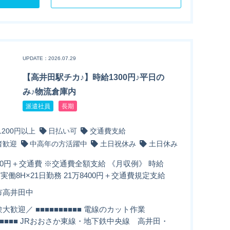
UPDATE：2026.07.29
【高井田駅チカ♪】時給1300円♪平日の
み♪物流倉庫内
派遣社員
長期
1200円以上
日払い可
交通費支給
者歓迎
中高年の方活躍中
土日祝休み
土日休み
00円＋交通費 ※交通費全額支給 《月収例》 時給
円×実働8H×21日勤務 21万8400円＋交通費規定支給
市高井田中
大歓迎／ ■■■■■■■■■■ 電線のカット作業
■■■■■■ JRおおさか東線・地下鉄中央線 高井田・