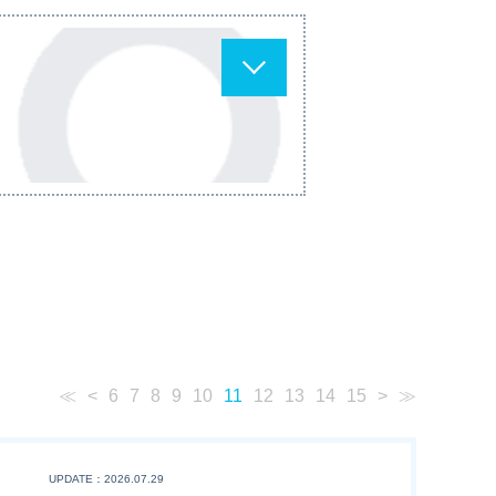
≪
<
6
7
8
9
10
11
12
13
14
15
>
≫
UPDATE：2026.07.29