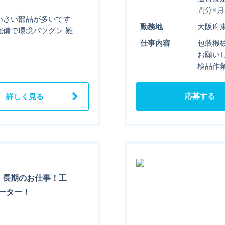
間分×月
小さい部品が多いです
勤務地
大阪府
完備で環境バツグン 難
仕事内容
包装機
お願い
検品作
応募する
詳しく見る
・長期のお仕事！工
ーター！