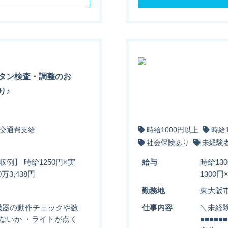
タン検査・調整のお
り♪
交通費支給
時給1000円以上
時給
社会保険あり
未経験
収例】 時給1250円×実
給与
時給13
万3,438円
1300
勤務地
東大阪
機器の動作チェックや数
仕事内容
＼未経験
ないか ・ライトが点く
■■■■