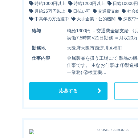
時給1000円以上
時給1200円以上
日給10000
月給25万円以上
日払い可
交通費支給
社会
中高年の方活躍中
大手企業・公的機関
深夜ワ
給与
時給1300円 ＋交通費全額支給 《月
実働7.5時間×21日勤務 ＝月収20万4
勤務地
大阪府大阪市西淀川区福町
仕事内容
金属製品を扱う工場にて 製品の
仕事です。 主なお仕事は ①製造
ー業務) ②検査機…
応募する
UPDATE：2026.07.29