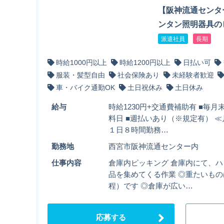
【阪神流通センタ
ンタン照明器具の
派遣社員
長期
時給1000円以上
時給1200円以上
日払い可
服装・髪型自由
社会保険あり
未経験者歓迎
車・バイク通勤OK
土日祝休み
土日休み
給与
時給1230円+交通費補助有 ■毎
料日 ■週払いあり（※規定有） ≪月
１日８時間勤務…
勤務地
西宮市阪神流通センター内
仕事内容
倉庫内ピッキング 倉庫内にて、
品を集めてくる作業 ◎重たいもの
程）です ◎倉庫が広い…
応募する