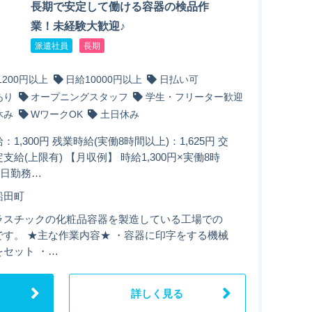
長期で安定して働ける容器の検品作
業！未経験大歓迎♪
派遣社員
長期
1200円以上
日給10000円以上
日払い可
あり
オープニングスタッフ
学生・フリーター歓迎
休み
WワークOK
土日休み
：1,300円 残業時給(実働8時間以上)：1,625円 交
支給(上限有) 【月収例】 時給1,300円×実働8時
1日勤務…
船田町
ラスチックの化粧品容器を製造している工場での
です。 ★主な作業内容★ ・容器に印字をする機械
をセット ・…
詳しく見る