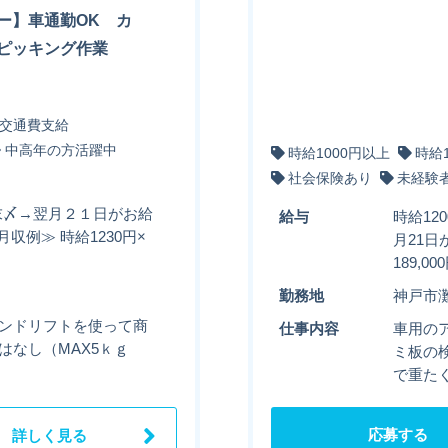
ー】車通勤OK カ
ピッキング作業
交通費支給
中高年の方活躍中
時給1000円以上
時給
社会保険あり
未経験
月末〆→翌月２１日がお給
給与
時給12
収例≫ 時給1230円×
月21日
189,0
勤務地
神戸市
ハンドリフトを使って商
仕事内容
車用の
はなし（MAX5ｋｇ
ミ板の
で重た
応募する
詳しく見る