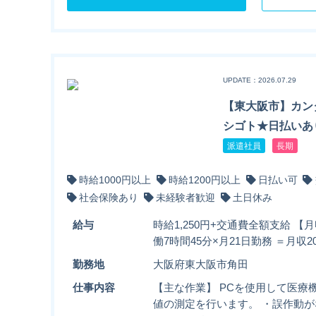
UPDATE：2026.07.29
【東大阪市】カン
シゴト★日払いあ
派遣社員
長期
時給1000円以上
時給1200円以上
日払い可
社会保険あり
未経験者歓迎
土日休み
給与
時給1,250円+交通費全額支給 【月
働7時間45分×月21日勤務 ＝月収20
勤務地
大阪府東大阪市角田
仕事内容
【主な作業】 PCを使用して医療
値の測定を行います。 ・誤作動が