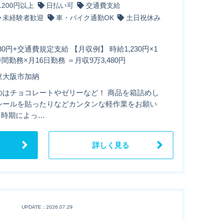
1200円以上
日払い可
交通費支給
未経験者歓迎
車・バイク通勤OK
土日祝休み
230円+交通費規定支給 【月収例】 時給1,230円×1
5時間勤務×月16日勤務 ＝月収9万3,480円
東大阪市加納
のはチョコレートやゼリーなど！ 商品を箱詰めし
シールを貼ったりなどカンタンな軽作業をお願い
 時期によっ…
詳しく見る
UPDATE：2026.07.29