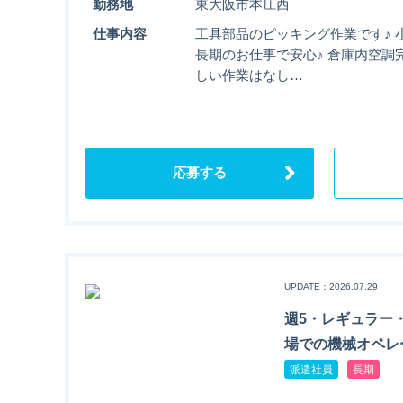
勤務地
東大阪市本庄西
仕事内容
工具部品のピッキング作業です♪ 
長期のお仕事で安心♪ 倉庫内空調
しい作業はなし…
応募する
UPDATE：2026.07.29
週5・レギュラー
場での機械オペレ
派遣社員
長期