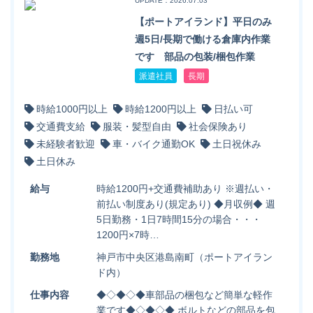
UPDATE：2026.07.03
【ポートアイランド】平日のみ
週5日/長期で働ける倉庫内作業
です 部品の包装/梱包作業
派遣社員
長期
時給1000円以上
時給1200円以上
日払い可
交通費支給
服装・髪型自由
社会保険あり
未経験者歓迎
車・バイク通勤OK
土日祝休み
土日休み
給与
時給1200円+交通費補助あり ※週払い・
前払い制度あり(規定あり) ◆月収例◆ 週
5日勤務・1日7時間15分の場合・・・
1200円×7時…
勤務地
神戸市中央区港島南町（ポートアイラン
ド内）
仕事内容
◆◇◆◇◆車部品の梱包など簡単な軽作
業です◆◇◆◇◆ ボルトなどの部品を包