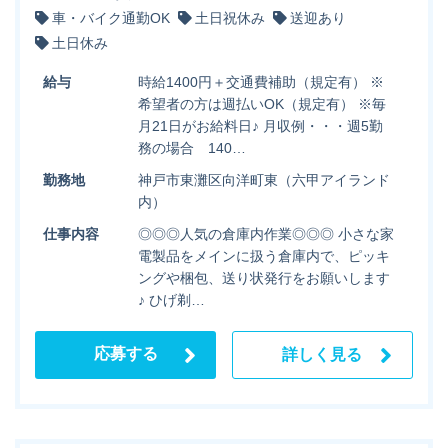
車・バイク通勤OK
土日祝休み
送迎あり
土日休み
給与
時給1400円＋交通費補助（規定有） ※
希望者の方は週払いOK（規定有） ※毎
月21日がお給料日♪ 月収例・・・週5勤
務の場合 140…
勤務地
神戸市東灘区向洋町東（六甲アイランド
内）
仕事内容
◎◎◎人気の倉庫内作業◎◎◎ 小さな家
電製品をメインに扱う倉庫内で、ピッキ
ングや梱包、送り状発行をお願いします
♪ ひげ剃…
応募する
詳しく見る