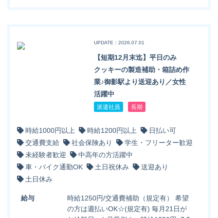
UPDATE：2026.07.01
【短期12月末迄】平日のみ
クッキーの製造補助・箱詰め作
業♪御影駅より送迎あり／女性
活躍中
派遣社員
長期
時給1000円以上
時給1200円以上
日払い可
交通費支給
社会保険あり
学生・フリーター歓迎
未経験者歓迎
中高年の方活躍中
車・バイク通勤OK
土日祝休み
送迎あり
土日休み
給与
時給1250円/交通費補助（規定有） 希望
の方は週払いOK☆(規定有) 毎月21日が