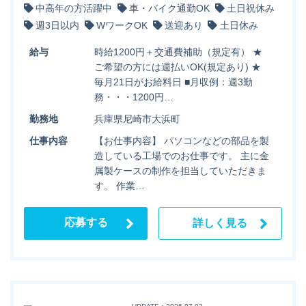
中高年の方活躍中
車・バイク通勤OK
土日祝休み
週3日以内
WワークOK
送迎あり
土日休み
給与
時給1200円＋交通費補助（規定有） ★
ご希望の方には週払いOK(規定あり) ★
毎月21日がお給料日 ■月収例：週3勤
務・・・1200円…
勤務地
兵庫県尼崎市大浜町
仕事内容
【お仕事内容】 パソコンなどの部品を製
造している工場でのお仕事です。 主に金
属製ケースの制作を担当していただきま
す。 作業…
応募する
詳しく見る