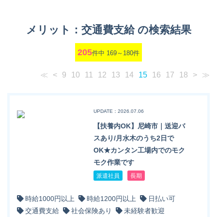
メリット：交通費支給 の検索結果
205
件中 169～180件
≪
<
9
10
11
12
13
14
15
16
17
18
>
≫
UPDATE：2026.07.06
【扶養内OK】尼崎市｜送迎バ
スあり/月水木のうち2日で
OK★カンタン工場内でのモク
モク作業です
派遣社員
長期
時給1000円以上
時給1200円以上
日払い可
交通費支給
社会保険あり
未経験者歓迎