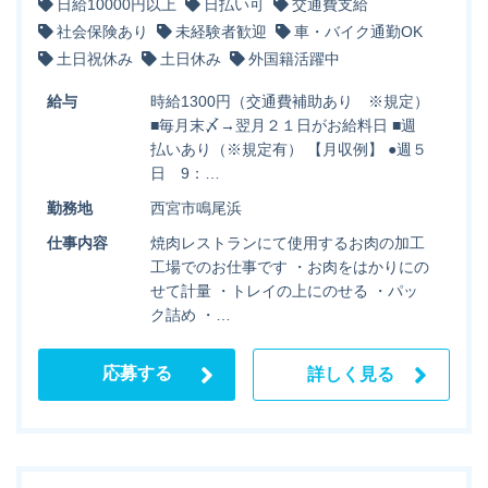
日給10000円以上
日払い可
交通費支給
社会保険あり
未経験者歓迎
車・バイク通勤OK
土日祝休み
土日休み
外国籍活躍中
給与
時給1300円（交通費補助あり ※規定）
■毎月末〆→翌月２１日がお給料日 ■週
払いあり（※規定有） 【月収例】 ●週５
日 9：…
勤務地
西宮市鳴尾浜
仕事内容
焼肉レストランにて使用するお肉の加工
工場でのお仕事です ・お肉をはかりにの
せて計量 ・トレイの上にのせる ・パッ
ク詰め ・…
応募する
詳しく見る