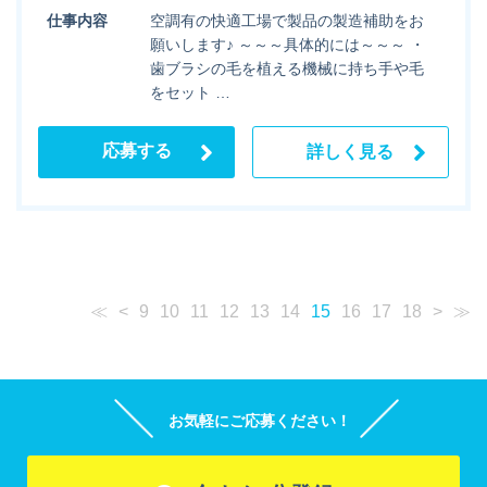
仕事内容
空調有の快適工場で製品の製造補助をお
願いします♪ ～～～具体的には～～～ ・
歯ブラシの毛を植える機械に持ち手や毛
をセット …
応募する
詳しく見る
≪
<
9
10
11
12
13
14
15
16
17
18
>
≫
お気軽にご応募ください！