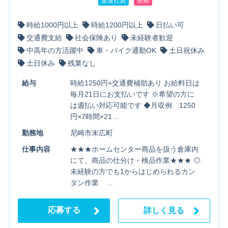
派遣社員
長期
時給1000円以上
時給1200円以上
日払い可
交通費支給
社会保険あり
未経験者歓迎
中高年の方活躍中
車・バイク通勤OK
土日祝休み
土日休み
残業なし
給与
時給1250円+交通費補助あり お給料日は
毎月21日にお支払いです ※希望の方に
は週払い対応可能です ◆月収例 1250
円×7時間×21…
勤務地
尼崎市末広町
仕事内容
★★★ホームセンター商品を扱う倉庫内
にて、商品の仕分け・検品作業★★★ ◎
未経験の方でも1からはじめられるカン
タン作業 …
応募する
詳しく見る