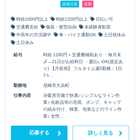
派遣社員
長期
時給1000円以上
時給1200円以上
日払い可
交通費支給
服装・髪型自由
未経験者歓迎
中高年の方活躍中
車・バイク通勤OK
土日祝休み
土日休み
給与
時給 1280円＋交通費補助あり ・毎月末
〆→21日がお給料日 ・週払いOK(規定あ
り) 【月収例】 フルタイム週5勤務：1日
7ｈ…
勤務地
尼崎市大浜町
仕事内容
冷暖房完備で快適♪シンプルなライン作
業♪ 化粧品等の充填、ポンプ、キャップ
の組み付け、検査、包装などのライン作
業♪ 女性…
応募する
詳しく見る