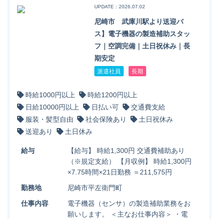
UPDATE：2026.07.02
尼崎市 武庫川駅より送迎バ
ス】電子機器の製造補助スタッ
フ｜空調完備｜土日祝休み｜長
期安定
派遣社員
長期
時給1000円以上
時給1200円以上
日給10000円以上
日払い可
交通費支給
服装・髪型自由
社会保険あり
土日祝休み
送迎あり
土日休み
給与
【給与】 時給1,300円 交通費補助あり
（※規定支給） 【月収例】 時給1,300円
×7.75時間×21日勤務 ＝211,575円
勤務地
尼崎市平左衛門町
仕事内容
電子機器（センサ）の製造補助業務をお
願いします。 ＜主なお仕事内容＞ ・電