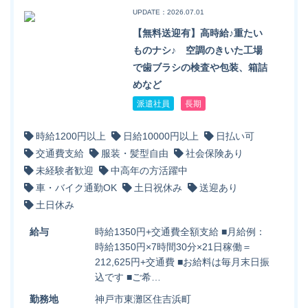
UPDATE：2026.07.01
【無料送迎有】高時給♪重たい
ものナシ♪ 空調のきいた工場
で歯ブラシの検査や包装、箱詰
めなど
派遣社員
長期
時給1200円以上
日給10000円以上
日払い可
交通費支給
服装・髪型自由
社会保険あり
未経験者歓迎
中高年の方活躍中
車・バイク通勤OK
土日祝休み
送迎あり
土日休み
給与
時給1350円+交通費全額支給 ■月給例：
時給1350円×7時間30分×21日稼働＝
212,625円+交通費 ■お給料は毎月末日振
込です ■ご希…
勤務地
神戸市東灘区住吉浜町