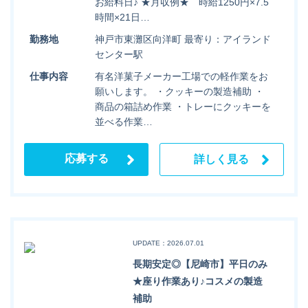
お給料日♪ ★月収例★ 時給1250円×7.5
時間×21日…
勤務地
神戸市東灘区向洋町 最寄り：アイランド
センター駅
仕事内容
有名洋菓子メーカー工場での軽作業をお
願いします。 ・クッキーの製造補助 ・
商品の箱詰め作業 ・トレーにクッキーを
並べる作業…
応募する
詳しく見る
UPDATE：2026.07.01
長期安定◎【尼崎市】平日のみ
★座り作業あり♪コスメの製造
補助