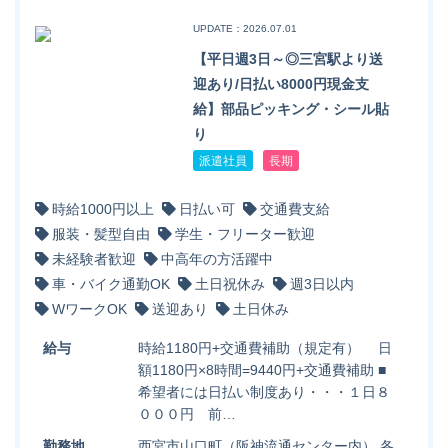
UPDATE：2026.07.01
【平日週3日～◎三宮駅より送
迎あり/日払い8000円現金支
給】部品ピッキング・シール貼
り
派遣社員
長期
時給1000円以上
日払い可
交通費支給
服装・髪型自由
学生・フリーター歓迎
未経験者歓迎
中高年の方活躍中
車・バイク通勤OK
土日祝休み
週3日以内
WワークOK
送迎あり
土日休み
給与
時給1180円+交通費補助（規定有） 日
額1180円×8時間=9440円+交通費補助 ■
希望者には日払い制度あり・・・１日８
０００円 前…
勤務地
西宮市山口町（阪神流通センター内） 各