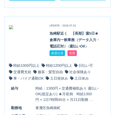
UPDATE：2026.07.01
魚崎駅近く 【長期】週5日★
倉庫内一般事務（データ入力・
電話応対）♪週払いOK♪
派遣社員
長期
時給1000円以上
時給1200円以上
日払い可
交通費支給
服装・髪型自由
社会保険あり
車・バイク通勤OK
土日祝休み
土日休み
給与
時給：1300円＋交通費補助あり 週払い
OK(規定あり) ★月収例 時給1300
円 × 1日7時間45分 × 月21日勤務 …
勤務地
東灘区魚崎南町