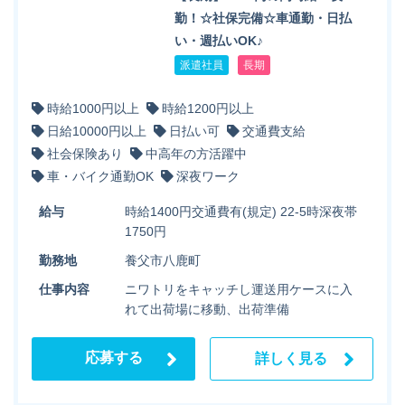
勤！☆社保完備☆車通勤・日払
い・週払いOK♪
派遣社員
長期
時給1000円以上
時給1200円以上
日給10000円以上
日払い可
交通費支給
社会保険あり
中高年の方活躍中
車・バイク通勤OK
深夜ワーク
給与
時給1400円交通費有(規定) 22-5時深夜帯
1750円
勤務地
養父市八鹿町
仕事内容
ニワトリをキャッチし運送用ケースに入
れて出荷場に移動、出荷準備
応募する
詳しく見る