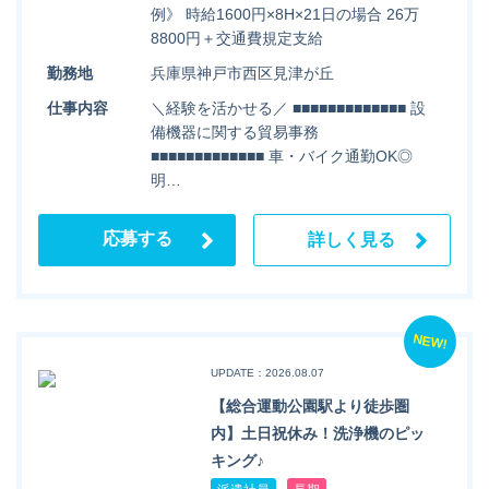
例》 時給1600円×8H×21日の場合 26万
8800円＋交通費規定支給
勤務地
兵庫県神戸市西区見津が丘
仕事内容
＼経験を活かせる／ ■■■■■■■■■■■■■ 設
備機器に関する貿易事務
■■■■■■■■■■■■■ 車・バイク通勤OK◎
明…
応募する
詳しく見る
NEW!
UPDATE：2026.08.07
【総合運動公園駅より徒歩圏
内】土日祝休み！洗浄機のピッ
キング♪