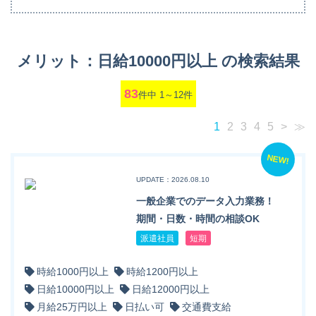
メリット：日給10000円以上 の検索結果
83
件中 1～12件
1
2
3
4
5
>
≫
NEW!
UPDATE：2026.08.10
一般企業でのデータ入力業務！
期間・日数・時間の相談OK
派遣社員
短期
時給1000円以上
時給1200円以上
日給10000円以上
日給12000円以上
月給25万円以上
日払い可
交通費支給