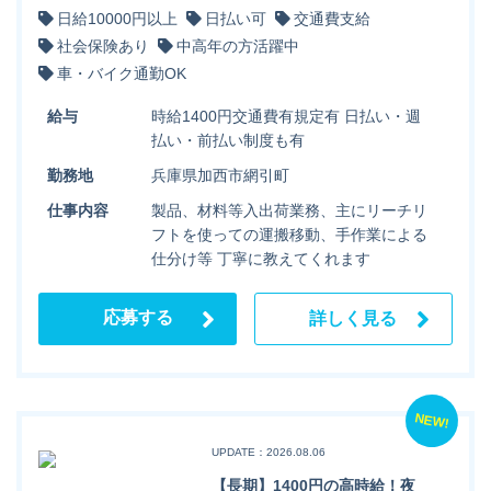
日給10000円以上
日払い可
交通費支給
社会保険あり
中高年の方活躍中
車・バイク通勤OK
給与
時給1400円交通費有規定有 日払い・週
払い・前払い制度も有
勤務地
兵庫県加西市網引町
仕事内容
製品、材料等入出荷業務、主にリーチリ
フトを使っての運搬移動、手作業による
仕分け等 丁寧に教えてくれます
応募する
詳しく見る
NEW!
UPDATE：2026.08.06
【長期】1400円の高時給！夜