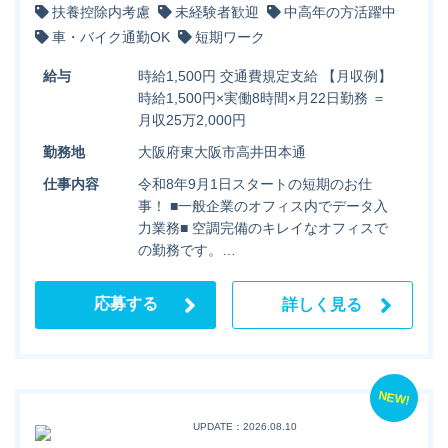
扶養控除内考慮
未経験者歓迎
中高年の方活躍中
車・バイク通勤OK
短期ワーク
給与
時給1,500円 交通費規定支給 【月収例】
時給1,500円×実働8時間×月22日勤務 ＝
月収25万2,000円
勤務地
大阪府東大阪市高井田本通
仕事内容
令和8年9月1日スタートの短期のお仕
事！ ■一般企業のオフィス内でデータ入
力業務■ 空調完備のキレイなオフィスで
の勤務です。…
応募する
詳しく見る
NEW!
UPDATE：2026.08.10