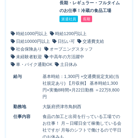
長期・レギュラー・フルタイム
のお仕事！冷蔵の食品工場
派遣社員
長期
時給1000円以上
時給1200円以上
日給10000円以上
日払い可
交通費支給
社会保険あり
オープニングスタッフ
未経験者歓迎
中高年の方活躍中
車・バイク通勤OK
土日休み
給与
基本時給：1,300円 +交通費規定支給(当
社規定あり) 【月収例】 基本時給1,300
円×実働8時間×月22日勤務 ＝22万8,800
円
勤務地
大阪府摂津市鳥飼西
仕事内容
食品の加工と出荷を行っている工場での
お仕事！ 月～日曜日全て稼働している会
社ですが 月毎のシフトで働けるので平日
のお休みも…