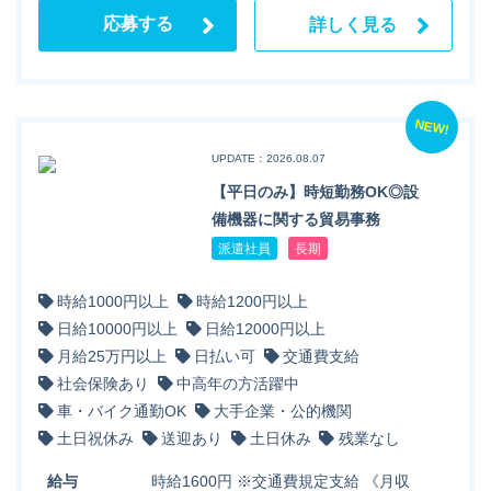
応募する
詳しく見る
NEW!
UPDATE：2026.08.07
【平日のみ】時短勤務OK◎設
備機器に関する貿易事務
派遣社員
長期
時給1000円以上
時給1200円以上
日給10000円以上
日給12000円以上
月給25万円以上
日払い可
交通費支給
社会保険あり
中高年の方活躍中
車・バイク通勤OK
大手企業・公的機関
土日祝休み
送迎あり
土日休み
残業なし
給与
時給1600円 ※交通費規定支給 《月収