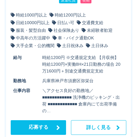
派遣社員
長期
時給1000円以上
時給1200円以上
日給10000円以上
日払い可
交通費支給
服装・髪型自由
社会保険あり
未経験者歓迎
中高年の方活躍中
車・バイク通勤OK
大手企業・公的機関
土日祝休み
土日休み
給与
時給1200円 ※交通規定支給 【月収例】
時給1200円×実働8H×21日勤務の場合 20
万1600円＋別途交通費規定支給
勤務地
兵庫県神戸市須磨区弥栄台
仕事内容
＼アクセス良好の勤務地／
■■■■■■■■■■■■ 洗浄機のピッキング・出
荷 ■■■■■■■■■■■■ 倉庫内にて出荷準備
の…
応募する
詳しく見る