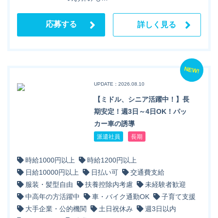
応募する
詳しく見る
NEW!
UPDATE：2026.08.10
【ミドル、シニア活躍中！】長
期安定！週3日～4日OK！パッ
カー車の誘導
派遣社員
長期
時給1000円以上
時給1200円以上
日給10000円以上
日払い可
交通費支給
服装・髪型自由
扶養控除内考慮
未経験者歓迎
中高年の方活躍中
車・バイク通勤OK
子育て支援
大手企業・公的機関
土日祝休み
週3日以内