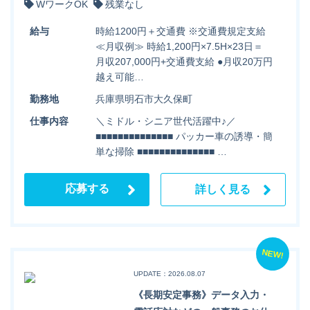
WワークOK
残業なし
給与
時給1200円＋交通費 ※交通費規定支給
≪月収例≫ 時給1,200円×7.5H×23日＝
月収207,000円+交通費支給 ●月収20万円
越え可能…
勤務地
兵庫県明石市大久保町
仕事内容
＼ミドル・シニア世代活躍中♪／
■■■■■■■■■■■■■■ パッカー車の誘導・簡
単な掃除 ■■■■■■■■■■■■■■ …
応募する
詳しく見る
NEW!
UPDATE：2026.08.07
《長期安定事務》データ入力・