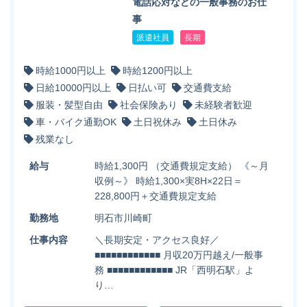
電話応対などの一般事務のお仕
事
派遣社員
長期
時給1000円以上
時給1200円以上
日給10000円以上
日払い可
交通費支給
服装・髪型自由
社会保険あり
未経験者歓迎
車・バイク通勤OK
土日祝休み
土日休み
残業なし
給与
時給1,300円 （交通費規定支給） 《～月
収例～》 時給1,300×実8H×22日＝
228,800円＋交通費規定支給
勤務地
明石市川崎町
仕事内容
＼長期安定・アクセス良好／
■■■■■■■■■■■■ 月収20万円越え/一般事
務 ■■■■■■■■■■■■ JR「西明石駅」よ
り…