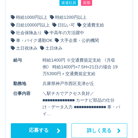
派遣社員
長期
時給1000円以上
時給1200円以上
日給10000円以上
日払い可
交通費支給
社会保険あり
中高年の方活躍中
車・バイク通勤OK
大手企業・公的機関
土日祝休み
土日休み
給与
時給1400円 ※交通費規定支給 《月収
例》 時給1400円×7.5H×21日の場合 19
万5300円＋交通費規定支給
勤務地
兵庫県神戸市西区見津が丘
仕事内容
＼駅チカでアクセス良好／
■■■■■■■■■■■■■ カーナビ部品の仕分
け・データ入力 ■■■■■■■■■■■■■ 車・バ
イ…
応募する
詳しく見る