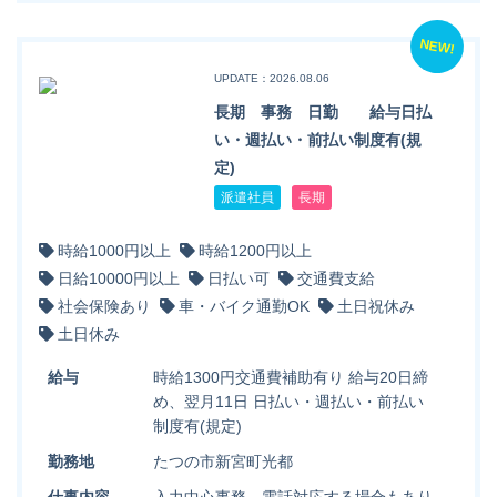
NEW!
UPDATE：2026.08.06
長期 事務 日勤 給与日払
い・週払い・前払い制度有(規
定)
派遣社員
長期
時給1000円以上
時給1200円以上
日給10000円以上
日払い可
交通費支給
社会保険あり
車・バイク通勤OK
土日祝休み
土日休み
給与
時給1300円交通費補助有り 給与20日締
め、翌月11日 日払い・週払い・前払い
制度有(規定)
勤務地
たつの市新宮町光都
仕事内容
入力中心事務、電話対応する場合もあり