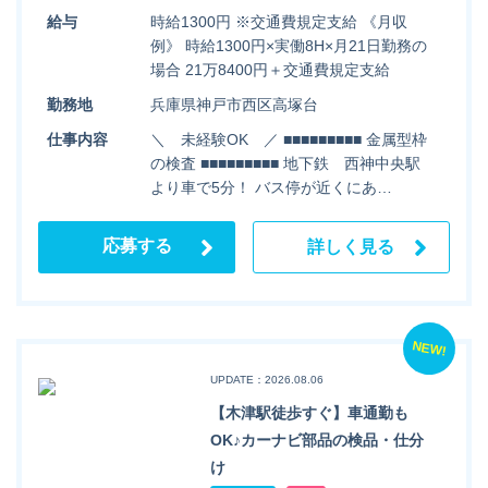
給与
時給1300円 ※交通費規定支給 《月収
例》 時給1300円×実働8H×月21日勤務の
場合 21万8400円＋交通費規定支給
勤務地
兵庫県神戸市西区高塚台
仕事内容
＼ 未経験OK ／ ■■■■■■■■■ 金属型枠
の検査 ■■■■■■■■■ 地下鉄 西神中央駅
より車で5分！ バス停が近くにあ…
応募する
詳しく見る
NEW!
UPDATE：2026.08.06
【木津駅徒歩すぐ】車通勤も
OK♪カーナビ部品の検品・仕分
け