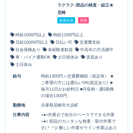
ラクラク♪部品の検査・組立★
尼崎
派遣社員
長期
時給1000円以上
時給1200円以上
日給10000円以上
日払い可
交通費支給
社会保険あり
未経験者歓迎
中高年の方活躍中
車・バイク通勤OK
土日祝休み
送迎あり
土日休み
給与
時給1300円＋交通費補助（規定有） ★
ご希望の方には週払いOK(規定あり) ★
毎月11日がお給料日 ■月収例：週5勤務
の場合1300円…
勤務地
兵庫県尼崎市大浜町
仕事内容
○●○作業台で自分のペースでできる作業
○●○ 部品のカンタンな検査・取付作業で
す(＾＾)/ 難しい作業やライン作業はあり