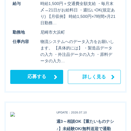
給与
時給1,500円＋交通費全額支給 ・毎月末
〆→21日がお給料日 ・週払いOK(規定あ
り) 【月収例】 時給1,500円×7時間×月21
日勤務…
勤務地
尼崎市大浜町
仕事内容
物流システムへのデータ入力をお願いし
ます。 【具体的には】 ・製造品データ
の入力 ・外注品データの入力 ・原料デ
ータの入力…
応募する
詳しく見る
UPDATE：2026.07.10
週3～相談OK【重たいものナシ
♪】未経験OK/無料送迎で通勤