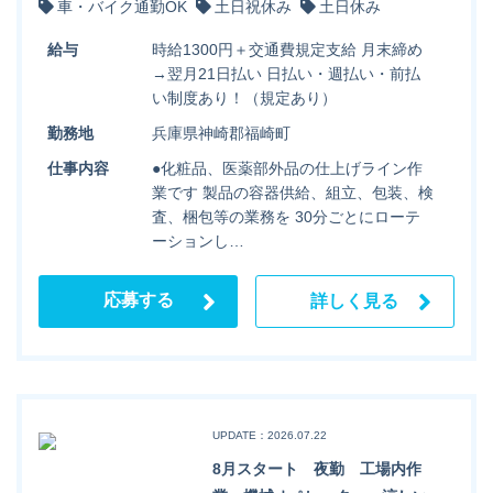
車・バイク通勤OK
土日祝休み
土日休み
給与
時給1300円＋交通費規定支給 月末締め
→翌月21日払い 日払い・週払い・前払
い制度あり！（規定あり）
勤務地
兵庫県神崎郡福崎町
仕事内容
●化粧品、医薬部外品の仕上げライン作
業です 製品の容器供給、組立、包装、検
査、梱包等の業務を 30分ごとにローテ
ーションし…
応募する
詳しく見る
UPDATE：2026.07.22
8月スタート 夜勤 工場内作