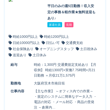
平日のみの週5日勤務！収入安
定の事務＆軽作業★無料送迎も
あり♪
派遣社員
長期
時給1000円以上
時給1200円以上
日給10000円以上
日払い可
交通費支給
社会保険あり
オープニングスタッフ
土日祝休み
送迎あり
土日休み
給与
時給：1,300円 交通費規定支給あり 【月
収例】 時給1300円×実働7.75時間×月21
日勤務 ＝月収21万1,575円
勤務地
大阪府茨木市南目垣
仕事内容
【主な作業】 ～オフィス内での作業～
・規定のシステムに簡単なデータ入力 ・
電話の対応 ・メール対応 ・商品の受発
注 ～倉庫内…