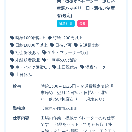
業・機械オペレーター 涼しい
空調バッチリ 日・週払い制度
有(規定)
派遣社員
長期
時給1000円以上
時給1200円以上
日給10000円以上
日払い可
交通費支給
社会保険あり
学生・フリーター歓迎
未経験者歓迎
中高年の方活躍中
車・バイク通勤OK
土日祝休み
深夜ワーク
土日休み
給与
時給1300～1625円＋交通費規定支給 月
末締め→翌月21日払い 日払い・週払
い・前払い制度あり！（規定あり）
勤務地
兵庫県姫路市花田町
仕事内容
工場内作業・機械オペレーターのお仕事
です！ 部品をセット→できたら取り外し
→繰り返し→の 簡単コツコツ・モクモク