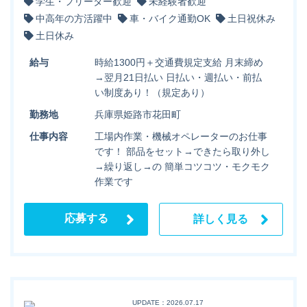
学生・フリーター歓迎
未経験者歓迎
中高年の方活躍中
車・バイク通勤OK
土日祝休み
土日休み
給与
時給1300円＋交通費規定支給 月末締め
→翌月21日払い 日払い・週払い・前払
い制度あり！（規定あり）
勤務地
兵庫県姫路市花田町
仕事内容
工場内作業・機械オペレーターのお仕事
です！ 部品をセット→できたら取り外し
→繰り返し→の 簡単コツコツ・モクモク
作業です
応募する
詳しく見る
UPDATE：2026.07.17