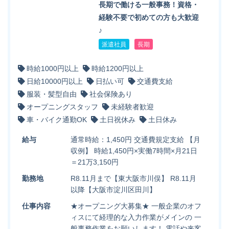
長期で働ける一般事務！資格・
経験不要で初めての方も大歓迎
♪
派遣社員
長期
時給1000円以上
時給1200円以上
日給10000円以上
日払い可
交通費支給
服装・髪型自由
社会保険あり
オープニングスタッフ
未経験者歓迎
車・バイク通勤OK
土日祝休み
土日休み
給与
通常時給：1,450円 交通費規定支給 【月
収例】 時給1,450円×実働7時間×月21日
＝21万3,150円
勤務地
R8.11月まで【東大阪市川俣】 R8.11月
以降【大阪市淀川区田川】
仕事内容
★オープニング大募集★ 一般企業のオフ
ィスにて経理的な入力作業がメインの 一
般事務作業をお願いします！ 電話や来客