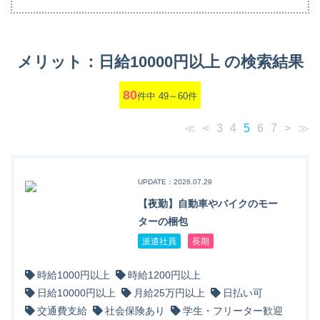
メリット：日給10000円以上 の検索結果
80
件中 49～60件
≪
<
3
4
5
6
7
>
≫
UPDATE：2026.07.29
【夜勤】自動車やバイクのモー
ターの梱包
派遣社員
長期
時給1000円以上
時給1200円以上
日給10000円以上
月給25万円以上
日払い可
交通費支給
社会保険あり
学生・フリーター歓迎