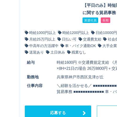
【平日のみ】時短
に関する貿易事務
派遣社員
長期
時給1000円以上
時給1200円以上
日給10000
月給25万円以上
日払い可
交通費支給
社会
中高年の方活躍中
車・バイク通勤OK
大手企業
送迎あり
土日休み
残業なし
給与
時給1600円 ※交通費規定支給 《月
×8H×21日の場合 26万8800円
勤務地
兵庫県神戸市西区見津が丘
仕事内容
＼経験を活かせる／ ■■■■■■■■■
貿易事務 ■■■■■■■■■■■■■ 車
応募する