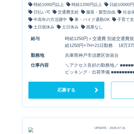
時給1000円以上
時給1200円以上
日給10000
日払い可
交通費支給
服装・髪型自由
社会
中高年の方活躍中
車・バイク通勤OK
子育て支
土日祝休み
土日休み
残業なし
給与
時給1250円＋交通費 別途交通費
給1250円×7H×21日勤務 18万
勤務地
兵庫県神戸市須磨区弥栄台
仕事内容
＼アクセス良好の勤務地／ ■■■■■■
ピッキング・出荷準備 ■■■■■■■■■
応募する
UPDATE：2026.07.31