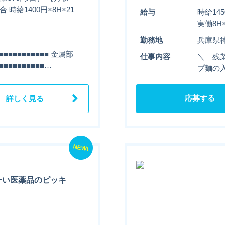
時給1400円×8H×21
給与
時給14
実働8H
勤務地
兵庫県
■■■■■■■■■ 金属部
仕事内容
＼ 残業
■■■■■■■■…
プ麺の入
応募する
詳しく見る
NEW!
ーい医薬品のピッキ