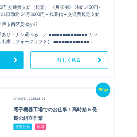
50円 交通費支給（規定） 《月収例》 時給1450円×
×21日勤務 24万3600円＋残業代＋交通費規定支給
神戸市西区見津が丘
あり・ナシ選べる ／ ■■■■■■■■■■■■■■ カッ
出庫（フォークリフト） ■■■■■■■■■■■■■…
詳しく見る
NEW!
UPDATE：2026.08.05
電子機器工場でのお仕事！高時給＆長
期の組立作業
派遣社員
長期