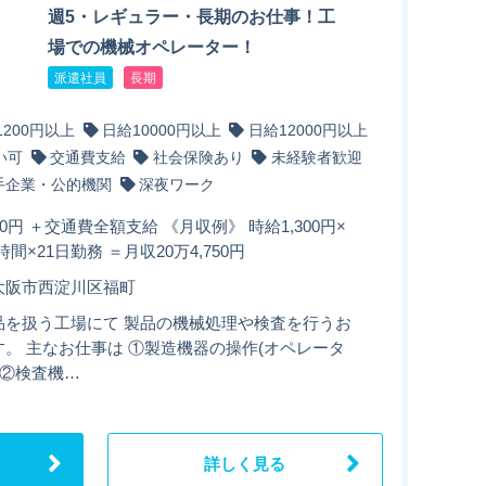
週5・レギュラー・長期のお仕事！工
場での機械オペレーター！
派遣社員
長期
1200円以上
日給10000円以上
日給12000円以上
い可
交通費支給
社会保険あり
未経験者歓迎
手企業・公的機関
深夜ワーク
00円 ＋交通費全額支給 《月収例》 時給1,300円×
時間×21日勤務 ＝月収20万4,750円
大阪市西淀川区福町
品を扱う工場にて 製品の機械処理や検査を行うお
す。 主なお仕事は ①製造機器の操作(オペレータ
 ②検査機…
詳しく見る