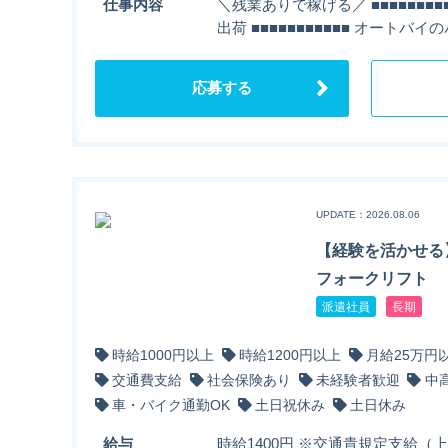
仕事内容
＼残業ありで稼げる／ ■■■■■■■
出荷 ■■■■■■■■■■■ オート
応募する
UPDATE：2026.08.06
【経験を活かせる
フォークリフト
派遣社員
長期
時給1000円以上
時給1200円以上
月給25万円
交通費支給
社会保険あり
未経験者歓迎
中
車・バイク通勤OK
土日祝休み
土日休み
給与
時給1400円 ※交通貴規定支給（上