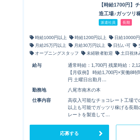
【時給1700円】
造工場♪ガッツリ
派遣社員
長期
時給1000円以上
時給1200円以上
日給10000
月給25万円以上
月給30万円以上
日払い可
オープニングスタッフ
未経験者歓迎
土日祝休
給与
通常時給：1,700円 残業時給：2,
【月収例】 時給1,700円×実働8時間×
円 土曜日出勤月…
勤務地
八尾市南木の本
仕事内容
高収入可能なチョコレート工場での
以上も可能でガッツリ稼げる長期の
レートを製造して…
応募する