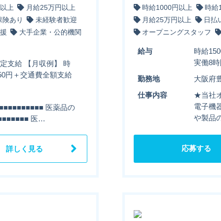
円以上
月給25万円以上
時給1000円以上
時給
保険あり
未経験者歓迎
月給25万円以上
日払
援
大手企業・公的機関
オープニングスタッフ
給与
時給15
実働8時
規定支給 【月収例】 時
3750円＋交通費全額支給
勤務地
大阪府
仕事内容
★当社
電子機
■■■■■■■■■ 医薬品の
や製品
■■■■■■ 医…
応募する
詳しく見る