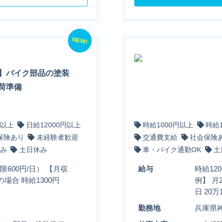
NEW!
】バイク部品の塗装
荷準備
円以上
日給12000円以上
時給1000円以上
時給
保険あり
未経験者歓迎
交通費支給
社会保険
み
土日休み
車・バイク通勤OK
土
限600円/日） 【月収
給与
時給12
場合 時給1300円
例】 月
日 20万
勤務地
兵庫県