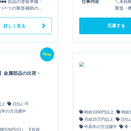
■■■■ 部品の塗装準備・
仕事内容
＼未経験
バイのパーツの製造補助の…
製造・機
応募する
詳しく見る
NEW!
】金属部品の出荷・
以上
日払い可
高年の方活躍中
時給1000円以上
時給
月給25万円以上
日払
中高年の方活躍中
車
限576円/日） 【月収