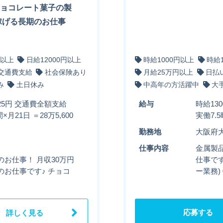
チョコレート菓子の製
稼げる長期のお仕事
円以上
日給12000円以上
時給1000円以上
時給
交通費支給
社会保険あり
月給25万円以上
日払
み
土日休み
中高年の方活躍中
大
125円 交通費全額支給
給与
時給13
月21日 ＝28万5,600
実働7.5
勤務地
大阪府
仕事内容
金属製
お仕事！ 月収30万円
仕事で
お仕事です♪ チョコ
ー業務)
応募する
詳しく見る