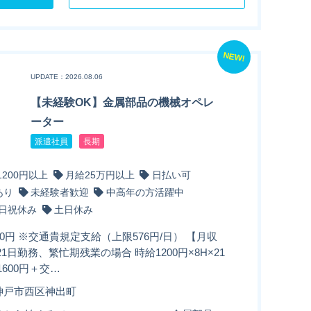
NEW!
UPDATE：2026.08.06
【未経験OK】金属部品の機械オペレ
ーター
派遣社員
長期
1200円以上
月給25万円以上
日払い可
あり
未経験者歓迎
中高年の方活躍中
日祝休み
土日休み
00円 ※交通貴規定支給（上限576円/日） 【月収
21日勤務、繁忙期残業の場合 時給1200円×8H×21
1600円＋交…
神戸市西区神出町