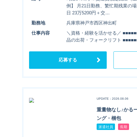
例】 月21日勤務、繁忙期残業の場合 
日 23万5200円＋交…
勤務地
兵庫県神戸市西区神出町
仕事内容
＼資格・経験を活かせる／ ■■■■■■■
品の出荷・フォークリフト ■■■■■■■
応募する
UPDATE：2026.08.06
重量物なし♪かる
ング・梱包
派遣社員
長期