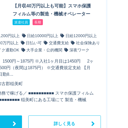
【月収40万円以上も可能】スマホ保護
フィルム等の製造・機械オペレーター
派遣社員
長期
1200円以上
日給10000円以上
日給12000円以上
30万円以上
日払い可
交通費支給
社会保険あり
イク通勤OK
大手企業・公的機関
深夜ワーク
 1500円～1875円 ※入社1ヶ月目は1450円 2ヶ
500円（夜間は1875円） ※交通費規定支給 【月
日勤8…
加古郡稲美町
務で稼げる／ ■■■■■■■■■■ スマホ保護フィルム
■■■■■■■■■ 稲美町にある工場にて 製造・機械
詳しく見る