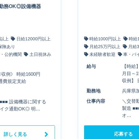
勤務OK◎設備機器
円以上
日給12000円以上
時給1000円以上
時給
保険あり
月給25万円以上
月給
・公的機関
土日祝休み
未経験者歓迎
車・バ
給与
【時給】
月目～1
収例》 時給1600円
収例】 
＋交通費規定支給
勤務地
兵庫県
仕事内容
＼交替勤
■■■■ 設備機器に関する
製造 ■
・バイク通勤OK◎ 明…
オ…
応募する
詳しく見る