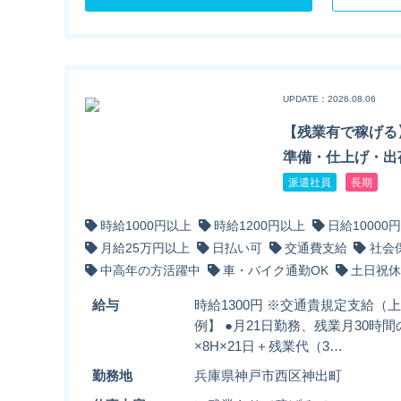
UPDATE：2026.08.06
【残業有で稼げる
準備・仕上げ・出
派遣社員
長期
時給1000円以上
時給1200円以上
日給10000
月給25万円以上
日払い可
交通費支給
社会
中高年の方活躍中
車・バイク通勤OK
土日祝休
給与
時給1300円 ※交通貴規定支給（上
例】 ●月21日勤務、残業月30時間の
×8H×21日＋残業代（3…
勤務地
兵庫県神戸市西区神出町