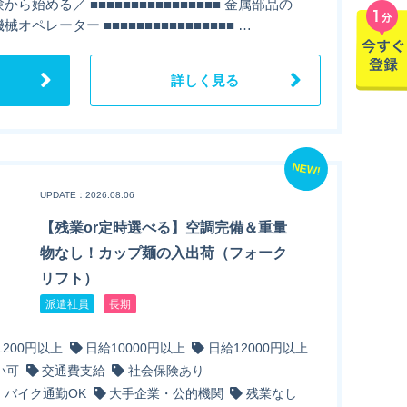
から始める／ ■■■■■■■■■■■■■■■■ 金属部品の
械オペレーター ■■■■■■■■■■■■■■■■ …
詳しく見る
NEW!
UPDATE：2026.08.06
【残業or定時選べる】空調完備＆重量
物なし！カップ麺の入出荷（フォーク
リフト）
派遣社員
長期
1200円以上
日給10000円以上
日給12000円以上
い可
交通費支給
社会保険あり
・バイク通勤OK
大手企業・公的機関
残業なし