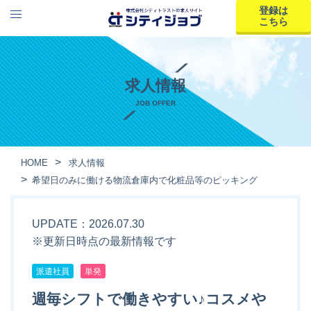
登録は
こちら
求人情報
JOB OFFER
HOME
求人情報
希望日のみに働ける物流倉庫内で化粧品等のピッキング
UPDATE：2026.07.30
※更新日時点の最新情報です
派遣社員
単発
週毎シフトで働きやすい♪コスメや