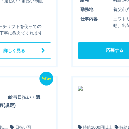
払い・週払い・前払い制度
勤務地
養父市
仕事内容
ニワト
動、出
ーチリフトを使っての
 丁寧に教えてくれます
応募する
詳しく見る
NEW!
勤 給与日払い・週
(規定)
円以上
日払い可
時給1000円以上
時給