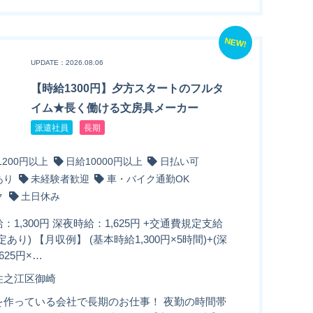
NEW!
UPDATE：2026.08.06
【時給1300円】夕方スタートのフルタ
イム★長く働ける文房具メーカー
派遣社員
長期
1200円以上
日給10000円以上
日払い可
あり
未経験者歓迎
車・バイク通勤OK
ク
土日休み
：1,300円 深夜時給：1,625円 +交通費規定支給
定あり) 【月収例】 (基本時給1,300円×5時間)+(深
625円×…
住之江区御崎
を作っている会社で長期のお仕事！ 夜勤の時間帯