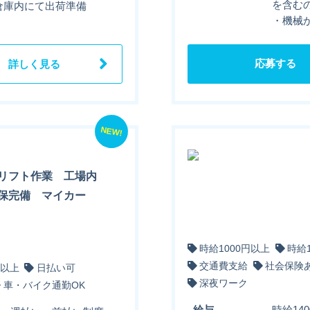
を含む
■ 倉庫内にて出荷準備
・機械
応募する
詳しく見る
NEW!
リフト作業 工場内
保完備 マイカー
時給1000円以上
時給
交通費支給
社会保険
円以上
日払い可
深夜ワーク
車・バイク通勤OK
給与
時給140