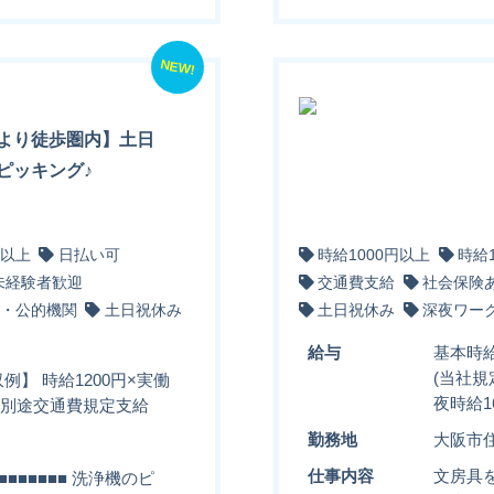
NEW!
より徒歩圏内】土日
ピッキング♪
円以上
日払い可
時給1000円以上
時給
未経験者歓迎
交通費支給
社会保険
・公的機関
土日祝休み
土日祝休み
深夜ワー
給与
基本時給
(当社規
例】 時給1200円×実働
夜時給1
0円＋別途交通費規定支給
勤務地
大阪市
仕事内容
文房具
■■■■■■ 洗浄機のピ