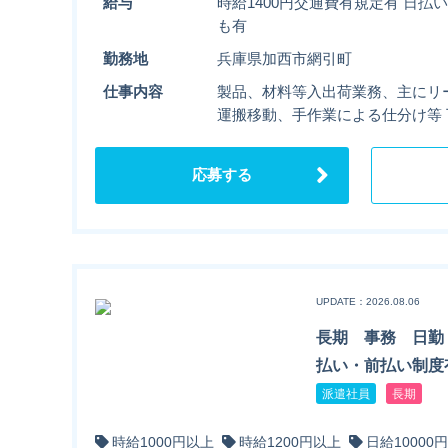
給与
時給1400円交通費有規定有 日
も有
勤務地
兵庫県加西市網引町
仕事内容
製品、材料等入出荷業務、主にリ
運搬移動、手作業による仕分け等
応募する
UPDATE：2026.08.06
長期 事務 日
払い・前払い制度有
派遣社員
長期
時給1000円以上
時給1200円以上
日給10000