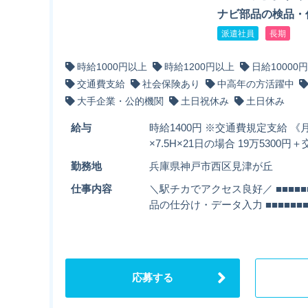
ナビ部品の検品・
派遣社員
長期
時給1000円以上
時給1200円以上
日給10000
交通費支給
社会保険あり
中高年の方活躍中
大手企業・公的機関
土日祝休み
土日休み
給与
時給1400円 ※交通費規定支給 《月
×7.5H×21日の場合 19万5300
勤務地
兵庫県神戸市西区見津が丘
仕事内容
＼駅チカでアクセス良好／ ■■■■■■
品の仕分け・データ入力 ■■■■■■■
応募する