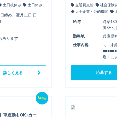
土日祝休み
土日休み
交通費支給
社会保険
大手企業・公的機関
0日締め、翌月11日 日
)
給与
時給13
働8H×
勤務地
兵庫県
もあります
仕事内容
＼ 未経
■■■■
近くに
応募する
詳しく見る
NEW!
】車通勤もOK♪カー