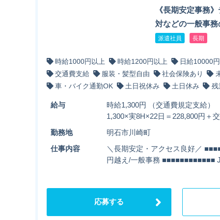
《長期安定事務》
対などの一般事務
派遣社員
長期
時給1000円以上
時給1200円以上
日給10000
交通費支給
服装・髪型自由
社会保険あり
車・バイク通勤OK
土日祝休み
土日休み
残
給与
時給1,300円 （交通費規定支給）
1,300×実8H×22日＝228,800
勤務地
明石市川崎町
仕事内容
＼長期安定・アクセス良好／ ■■■■■
円越え/一般事務 ■■■■■■■■■■■
応募する