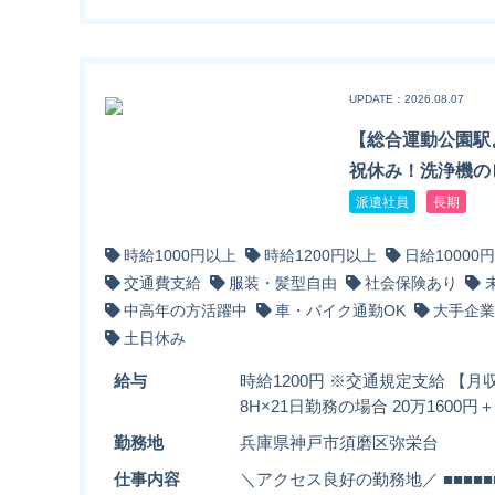
UPDATE：2026.08.07
【総合運動公園駅
祝休み！洗浄機の
派遣社員
長期
時給1000円以上
時給1200円以上
日給10000
交通費支給
服装・髪型自由
社会保険あり
中高年の方活躍中
車・バイク通勤OK
大手企業
土日休み
給与
時給1200円 ※交通規定支給 【月収
8H×21日勤務の場合 20万160
勤務地
兵庫県神戸市須磨区弥栄台
仕事内容
＼アクセス良好の勤務地／ ■■■■■■