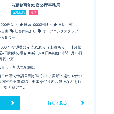
ら勤務可能な官公庁事務局
派遣社員
短期
1200円以上
日給10000円以上
日払い可
型自由
社会保険あり
オープニングスタッフ
短期ワーク
,600円 交通費規定支給あり（上限あり） 【月収
週4日勤務の場合 時給1,600円×実働7時間×月16日
月収17万…
奈良市・新大宮駅周辺
電子申請で申請書類が届くので 書類の開封や仕分
載内容の不備確認、架電を伴う内容修正などを行
 PCの規定フ…
詳しく見る