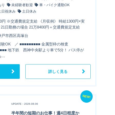
あり
未経験者歓迎
車・バイク通勤OK
土日祝休み
土日休み
00円 ※交通費規定支給 《月収例》 時給1300円×実
月21日勤務の場合 21万8400円＋交通費規定支給
神戸市西区高塚台
験OK ／ ■■■■■■■■■ 金属型枠の検査
■■■■■ 地下鉄 西神中央駅より車で5分！ バス停が
あ…
詳しく見る
NEW!
UPDATE：2026.08.06
半年間の短期のお仕事！週4日程度か