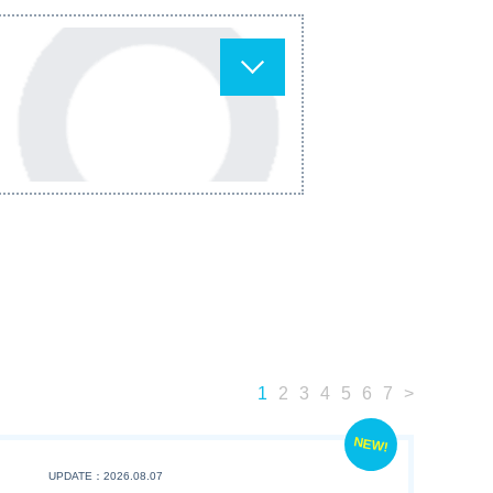
1
2
3
4
5
6
7
>
NEW!
UPDATE：2026.08.07