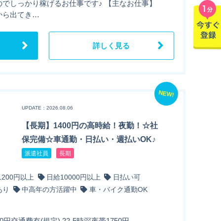
のでしっかり稼げるお仕事です♪ 【主なお仕事】
から出てき…
詳しく見る
NEW!
UPDATE：2026.08.06
【長期】1400円の高時給！夜勤！☆社
保完備☆車通勤・日払い・週払いOK♪
派遣社員
長期
1200円以上
日給10000円以上
日払い可
あり
中高年の方活躍中
車・バイク通勤OK
0円交通費有(規定) 22-5時深夜帯1750円