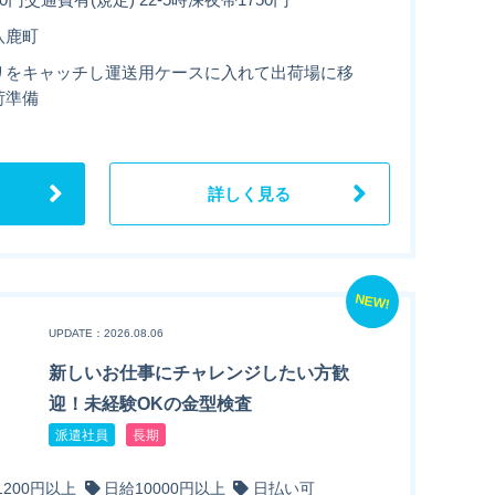
八鹿町
リをキャッチし運送用ケースに入れて出荷場に移
荷準備
詳しく見る
NEW!
UPDATE：2026.08.06
新しいお仕事にチャレンジしたい方歓
迎！未経験OKの金型検査
派遣社員
長期
1200円以上
日給10000円以上
日払い可