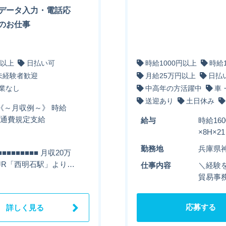
データ入力・電話応
のお仕事
円以上
日払い可
時給1000円以上
時給
未経験者歓迎
月給25万円以上
日払
業なし
中高年の方活躍中
車
送迎あり
土日休み
 《～月収例～》 時給
円＋交通費規定支給
給与
時給16
×8H×
勤務地
兵庫県
■■■■■■■ 月収20万
■ JR「西明石駅」より…
仕事内容
＼経験を
貿易事務
応募する
詳しく見る