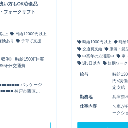
浅い方もOK◎食品
・フォークリフト
円以上
日給12000円以上
保険あり
子育て支援
時給1000円以上
時給
交通費支給
服装・髪
中高年の方活躍中
車
収例》 時給1500円×実
週3日以内
短期ワーク
2395円+交通費
給与
時給13
円×実働
■■■■■■■ パッケージ
定支給
■■■■■ 神戸市西区…
勤務地
兵庫県
仕事内容
＼車が好
ークショ