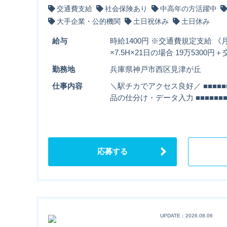
交通費支給
社会保険あり
中高年の方活躍中
大手企業・公的機関
土日祝休み
土日休み
給与
時給1400円 ※交通費規定支給 《月
×7.5H×21日の場合 19万5300
勤務地
兵庫県神戸市西区見津が丘
仕事内容
＼駅チカでアクセス良好／ ■■■■■■
品の仕分け・データ入力 ■■■■■■■
応募する
UPDATE：2026.08.06