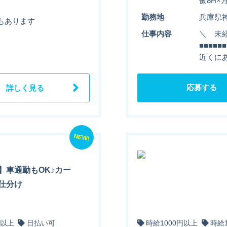
働8H×
勤務地
兵庫県
もあります
仕事内容
＼ 未経
■■■■
近くに
応募する
詳しく見る
NEW!
】車通勤もOK♪カー
仕分け
円以上
日払い可
時給1000円以上
時給