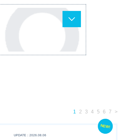
1
2
3
4
5
6
7
>
NEW!
UPDATE：2026.08.06