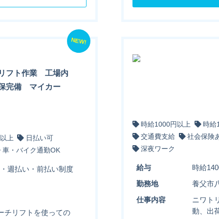
NEW!
リフト作業 工場内
保完備 マイカー
時給1000円以上
時給
交通費支給
社会保険
円以上
日払い可
深夜ワーク
車・バイク通勤OK
給与
時給140
払い・週払い・前払い制度
勤務地
養父市
仕事内容
ニワト
動、出
ーチリフトを使っての