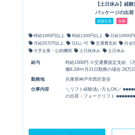
【土日休み】経験
パッケージの出荷
派遣社員
長期
時給1000円以上
時給1200円以上
日給10000
月給25万円以上
日払い可
交通費支給
社会
大手企業・公的機関
土日祝休み
土日休み
給与
時給1500円 ※交通費規定支給 《月
働8.33H×月21日勤務の場合 26万
勤務地
兵庫県神戸市西区室谷
仕事内容
＼リフト経験浅い方もOK／ ■■■■■
の出荷・フォークリフト ■■■■■■■