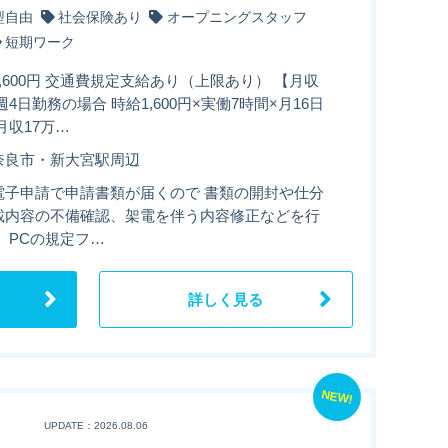
型自由
社会保険あり
オープニングスタッフ
短期ワーク
,600円 交通費規定支給あり（上限あり） 【月収
週4日勤務の場合 時給1,600円×実働7時間×月16日
月収17万…
奈良市・新大宮駅周辺
電子申請で申請書類が届くので 書類の開封や仕分
載内容の不備確認、架電を伴う内容修正などを行
 PCの規定フ…
詳しく見る
NEW!
UPDATE：2026.08.06