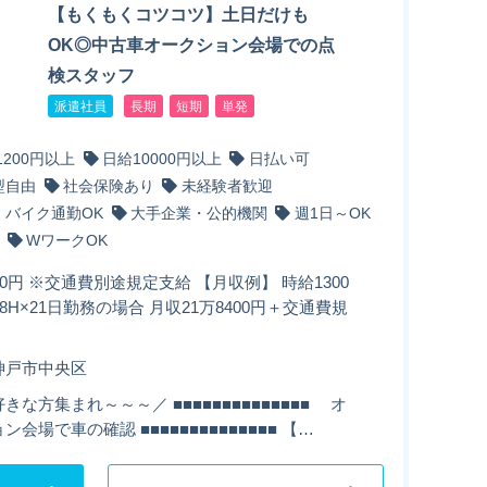
【もくもくコツコツ】土日だけも
OK◎中古車オークション会場での点
検スタッフ
派遣社員
長期
短期
単発
1200円以上
日給10000円以上
日払い可
型自由
社会保険あり
未経験者歓迎
・バイク通勤OK
大手企業・公的機関
週1日～OK
WワークOK
00円 ※交通費別途規定支給 【月収例】 時給1300
8H×21日勤務の場合 月収21万8400円＋交通費規
神戸市中央区
きな方集まれ～～～／ ■■■■■■■■■■■■■■ オ
ン会場で車の確認 ■■■■■■■■■■■■■■ 【…