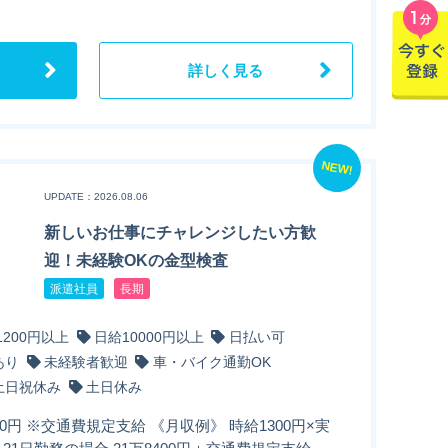
詳しく見る
NEW!
UPDATE：2026.08.06
新しいお仕事にチャレンジしたい方歓
迎！未経験OKの金型検査
派遣社員
長期
1200円以上
日給10000円以上
日払い可
あり
未経験者歓迎
車・バイク通勤OK
土日祝休み
土日休み
00円 ※交通費規定支給 《月収例》 時給1300円×実