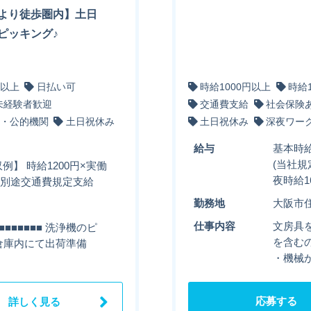
より徒歩圏内】土日
ピッキング♪
円以上
日払い可
時給1000円以上
時給
未経験者歓迎
交通費支給
社会保険
・公的機関
土日祝休み
土日祝休み
深夜ワー
給与
基本時給
(当社規
例】 時給1200円×実働
夜時給1
0円＋別途交通費規定支給
勤務地
大阪市
仕事内容
文房具
■■■■■■ 洗浄機のピ
を含む
■ 倉庫内にて出荷準備
・機械
応募する
詳しく見る