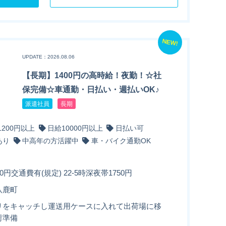
NEW!
UPDATE：2026.08.06
【長期】1400円の高時給！夜勤！☆社
保完備☆車通勤・日払い・週払いOK♪
派遣社員
長期
1200円以上
日給10000円以上
日払い可
あり
中高年の方活躍中
車・バイク通勤OK
0円交通費有(規定) 22-5時深夜帯1750円
八鹿町
リをキャッチし運送用ケースに入れて出荷場に移
荷準備