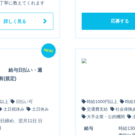
 丁寧に教えてくれます
応募する
詳しく見る
NEW!
勤 給与日払い・週
(規定)
円以上
日払い可
時給1000円以上
時給
土日祝休み
土日休み
交通費支給
社会保険
大手企業・公的機関
0日締め、翌月11日 日
)
給与
時給13