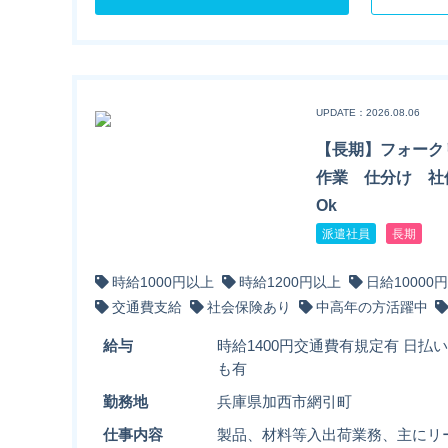
UPDATE：2026.08.06
【長期】フォーク
作業 仕分け 社
Ok
派遣社員
長期
時給1000円以上
時給1200円以上
日給10000
交通費支給
社会保険あり
中高年の方活躍中
給与
時給1400円交通費有規定有 日
も有
勤務地
兵庫県加西市網引町
仕事内容
製品、材料等入出荷業務、主にリ