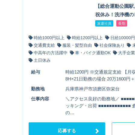
【総合運動公園駅
祝休み！洗浄機の
派遣社員
長期
時給1000円以上
時給1200円以上
日給10000
交通費支給
服装・髪型自由
社会保険あり
中高年の方活躍中
車・バイク通勤OK
大手企業
土日休み
給与
時給1200円 ※交通規定支給 【月収
8H×21日勤務の場合 20万160
勤務地
兵庫県神戸市須磨区弥栄台
仕事内容
＼アクセス良好の勤務地／ ■■■■■■
ッキング・出荷 ■■■■■■■■■■■
の…
応募する