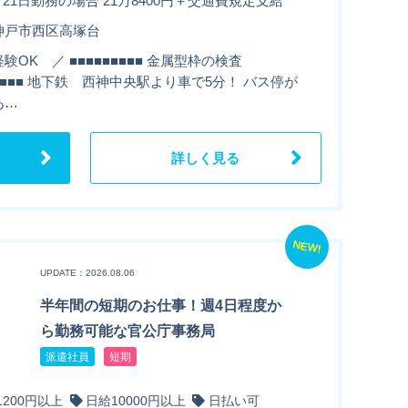
月21日勤務の場合 21万8400円＋交通費規定支給
神戸市西区高塚台
験OK ／ ■■■■■■■■■ 金属型枠の検査
■■■■■ 地下鉄 西神中央駅より車で5分！ バス停が
あ…
詳しく見る
NEW!
UPDATE：2026.08.06
半年間の短期のお仕事！週4日程度か
ら勤務可能な官公庁事務局
派遣社員
短期
1200円以上
日給10000円以上
日払い可