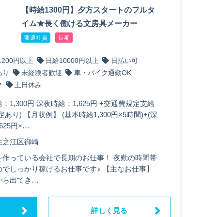
【時給1300円】夕方スタートのフルタ
イム★長く働ける文房具メーカー
派遣社員
長期
1200円以上
日給10000円以上
日払い可
あり
未経験者歓迎
車・バイク通勤OK
ク
土日休み
：1,300円 深夜時給：1,625円 +交通費規定支給
定あり) 【月収例】 (基本時給1,300円×5時間)+(深
625円×…
住之江区御崎
を作っている会社で長期のお仕事！ 夜勤の時間帯
のでしっかり稼げるお仕事です♪ 【主なお仕事】
から出てき…
詳しく見る