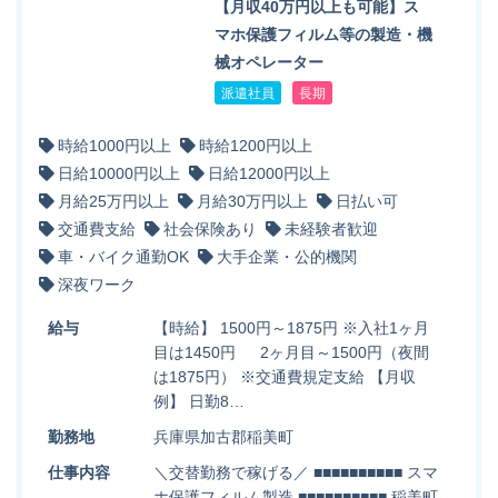
【月収40万円以上も可能】ス
マホ保護フィルム等の製造・機
械オペレーター
派遣社員
長期
時給1000円以上
時給1200円以上
日給10000円以上
日給12000円以上
月給25万円以上
月給30万円以上
日払い可
交通費支給
社会保険あり
未経験者歓迎
車・バイク通勤OK
大手企業・公的機関
深夜ワーク
給与
【時給】 1500円～1875円 ※入社1ヶ月
目は1450円 2ヶ月目～1500円（夜間
は1875円） ※交通費規定支給 【月収
例】 日勤8…
勤務地
兵庫県加古郡稲美町
仕事内容
＼交替勤務で稼げる／ ■■■■■■■■■■ スマ
ホ保護フィルム製造 ■■■■■■■■■■ 稲美町