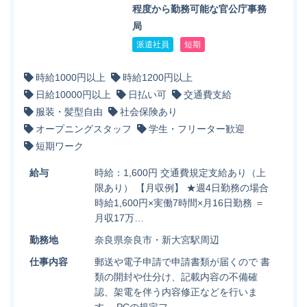
程度から勤務可能な官公庁事務
局
派遣社員
短期
時給1000円以上
時給1200円以上
日給10000円以上
日払い可
交通費支給
服装・髪型自由
社会保険あり
オープニングスタッフ
学生・フリーター歓迎
短期ワーク
給与
時給：1,600円 交通費規定支給あり（上
限あり） 【月収例】 ★週4日勤務の場合
時給1,600円×実働7時間×月16日勤務 ＝
月収17万…
勤務地
奈良県奈良市・新大宮駅周辺
仕事内容
郵送や電子申請で申請書類が届くので 書
類の開封や仕分け、記載内容の不備確
認、架電を伴う内容修正などを行いま
す。 PCの規定フ…