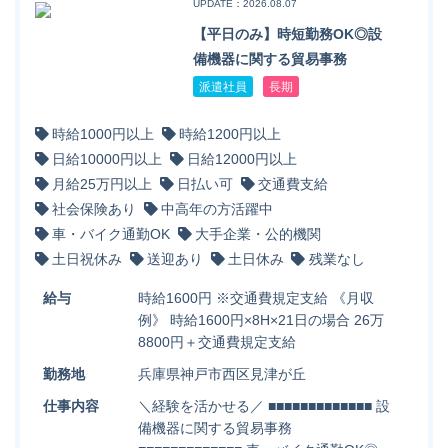
UPDATE：2026.08.07
【平日のみ】時短勤務OK◎設
備機器に関する貿易事務
派遣社員
長期
時給1000円以上
時給1200円以上
日給10000円以上
日給12000円以上
月給25万円以上
日払い可
交通費支給
社会保険あり
中高年の方活躍中
車・バイク通勤OK
大手企業・公的機関
土日祝休み
送迎あり
土日休み
残業なし
給与
時給1600円 ※交通費規定支給 《月収
例》 時給1600円×8H×21日の場合 26万
8800円＋交通費規定支給
勤務地
兵庫県神戸市西区見津が丘
仕事内容
＼経験を活かせる／ ■■■■■■■■■■■■■ 設
備機器に関する貿易事務