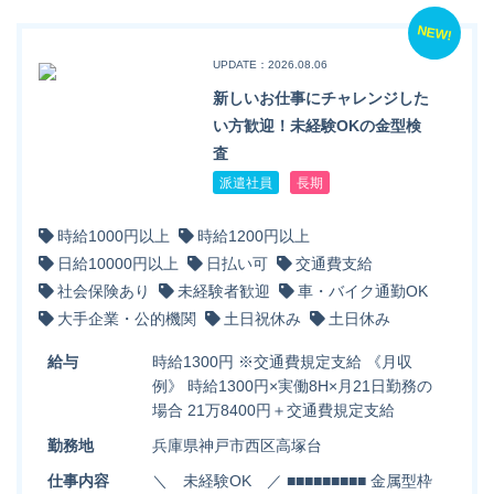
NEW!
UPDATE：2026.08.06
新しいお仕事にチャレンジした
い方歓迎！未経験OKの金型検
査
派遣社員
長期
時給1000円以上
時給1200円以上
日給10000円以上
日払い可
交通費支給
社会保険あり
未経験者歓迎
車・バイク通勤OK
大手企業・公的機関
土日祝休み
土日休み
給与
時給1300円 ※交通費規定支給 《月収
例》 時給1300円×実働8H×月21日勤務の
場合 21万8400円＋交通費規定支給
勤務地
兵庫県神戸市西区高塚台
仕事内容
＼ 未経験OK ／ ■■■■■■■■■ 金属型枠