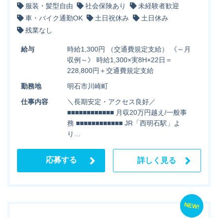
服装・髪型自由
社会保険あり
未経験者歓迎
車・バイク通勤OK
土日祝休み
土日休み
残業なし
給与
時給1,300円 （交通費規定支給） 《～月
収例～》 時給1,300×実8H×22日＝
228,800円＋交通費規定支給
勤務地
明石市川崎町
仕事内容
＼長期安定・アクセス良好／
■■■■■■■■■■■■ 月収20万円越え/一般事
務 ■■■■■■■■■■■■ JR「西明石駅」よ
り…
応募する
詳しく見る
NEW!