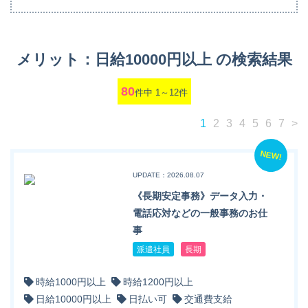
メリット：日給10000円以上 の検索結果
80
件中 1～12件
1
2
3
4
5
6
7
>
NEW!
UPDATE：2026.08.07
《長期安定事務》データ入力・
電話応対などの一般事務のお仕
事
派遣社員
長期
時給1000円以上
時給1200円以上
日給10000円以上
日払い可
交通費支給