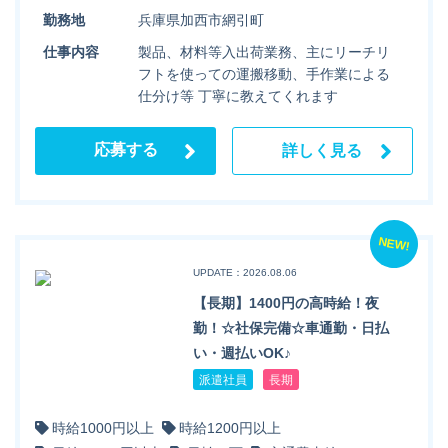
勤務地
兵庫県加西市網引町
仕事内容
製品、材料等入出荷業務、主にリーチリ
フトを使っての運搬移動、手作業による
仕分け等 丁寧に教えてくれます
応募する
詳しく見る
NEW!
UPDATE：2026.08.06
【長期】1400円の高時給！夜
勤！☆社保完備☆車通勤・日払
い・週払いOK♪
派遣社員
長期
時給1000円以上
時給1200円以上