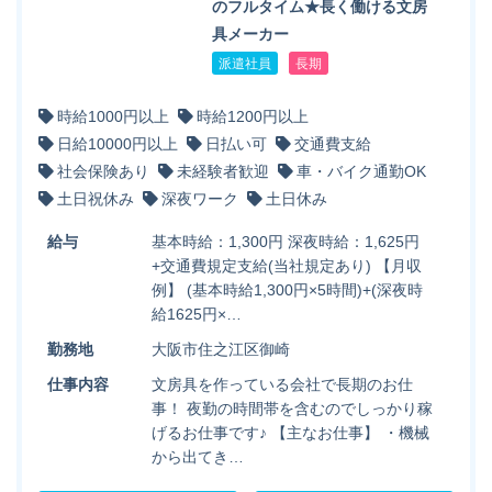
のフルタイム★長く働ける文房
具メーカー
派遣社員
長期
時給1000円以上
時給1200円以上
日給10000円以上
日払い可
交通費支給
社会保険あり
未経験者歓迎
車・バイク通勤OK
土日祝休み
深夜ワーク
土日休み
給与
基本時給：1,300円 深夜時給：1,625円
+交通費規定支給(当社規定あり) 【月収
例】 (基本時給1,300円×5時間)+(深夜時
給1625円×…
勤務地
大阪市住之江区御崎
仕事内容
文房具を作っている会社で長期のお仕
事！ 夜勤の時間帯を含むのでしっかり稼
げるお仕事です♪ 【主なお仕事】 ・機械
から出てき…