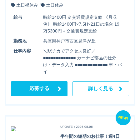
土日祝休み
土日休み
給与
時給1400円 ※交通費規定支給 《月収
例》 時給1400円×7.5H×21日の場合 19
万5300円＋交通費規定支給
勤務地
兵庫県神戸市西区見津が丘
仕事内容
＼駅チカでアクセス良好／
■■■■■■■■■■■■■ カーナビ部品の仕分
け・データ入力 ■■■■■■■■■■■■■ 車・バ
イ…
応募する
詳しく見る
NEW!
UPDATE：2026.08.06
半年間の短期のお仕事！週4日