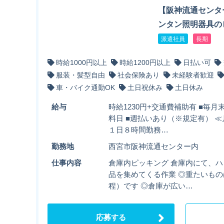
【阪神流通センタ
ンタン照明器具の
派遣社員
長期
時給1000円以上
時給1200円以上
日払い可
服装・髪型自由
社会保険あり
未経験者歓迎
車・バイク通勤OK
土日祝休み
土日休み
給与
時給1230円+交通費補助有 ■毎
料日 ■週払いあり（※規定有） ≪月
１日８時間勤務…
勤務地
西宮市阪神流通センター内
仕事内容
倉庫内ピッキング 倉庫内にて、
品を集めてくる作業 ◎重たいもの
程）です ◎倉庫が広い…
応募する