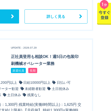
詳しく見る
UPDATE：2026.07.29
正社員登用も相談OK！週5日の包装印
刷機械オペレーター業務
派遣社員
長期
1200円以上
日給10000円以上
日払い可
リーター歓迎
未経験者歓迎
土日祝休み
K
土日休み
残業なし
：1,300円 残業時給(実働8時間以上)：1,625円 交
支給(上限有) 【月収例】 時給1,300円×実働8時