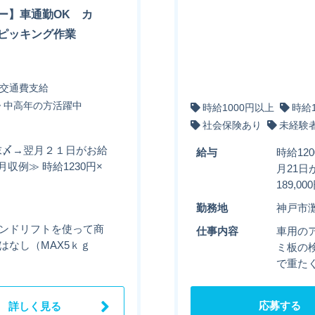
ー】車通勤OK カ
ピッキング作業
交通費支給
中高年の方活躍中
時給1000円以上
時給
社会保険あり
未経験
月末〆→翌月２１日がお給
給与
時給12
収例≫ 時給1230円×
月21日
189,0
勤務地
神戸市
ハンドリフトを使って商
仕事内容
車用の
はなし（MAX5ｋｇ
ミ板の
で重た
応募する
詳しく見る