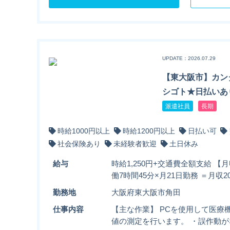
UPDATE：2026.07.29
【東大阪市】カン
シゴト★日払いあ
派遣社員
長期
時給1000円以上
時給1200円以上
日払い可
社会保険あり
未経験者歓迎
土日休み
給与
時給1,250円+交通費全額支給 【月
働7時間45分×月21日勤務 ＝月収20
勤務地
大阪府東大阪市角田
仕事内容
【主な作業】 PCを使用して医療
値の測定を行います。 ・誤作動が