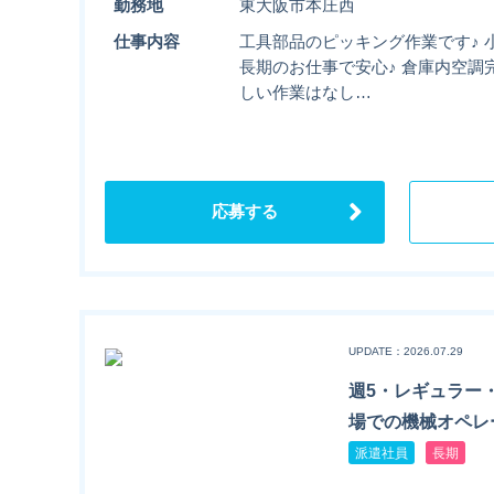
勤務地
東大阪市本庄西
仕事内容
工具部品のピッキング作業です♪ 
長期のお仕事で安心♪ 倉庫内空調
しい作業はなし…
応募する
UPDATE：2026.07.29
週5・レギュラー
場での機械オペレ
派遣社員
長期