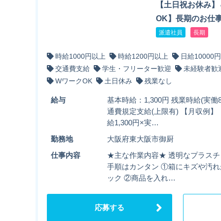
【土日祝お休み】
OK】長期のお仕事
派遣社員
長期
時給1000円以上
時給1200円以上
日給10000
交通費支給
学生・フリーター歓迎
未経験者歓
WワークOK
土日休み
残業なし
給与
基本時給：1,300円 残業時給(実働8
通費規定支給(上限有) 【月収例】
給1,300円×実…
勤務地
大阪府東大阪市御厨
仕事内容
★主な作業内容★ 透明なプラス
手順はカンタン ①箱にキズや汚
ック ②商品を入れ…
応募する