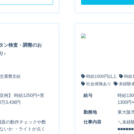
タン検査・調整のお
り♪
交通費支給
時給1000円以上
時給
社会保険あり
未経験
収例】 時給1250円×実
給与
時給13
万3,438円
1300
勤務地
東大阪
機器の動作チェックや数
仕事内容
＼未経験
ないか ・ライトが点く
■■■■