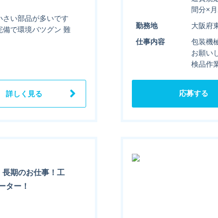
間分×月
小さい部品が多いです
勤務地
大阪府
完備で環境バツグン 難
仕事内容
包装機
お願い
検品作
応募する
詳しく見る
・長期のお仕事！工
ーター！