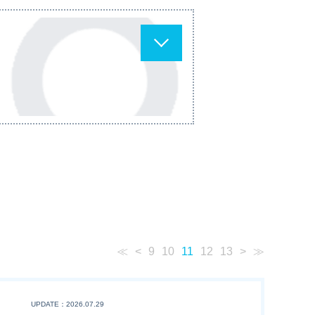
≪
<
9
10
11
12
13
>
≫
UPDATE：2026.07.29