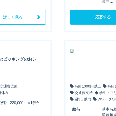
高井…
応募する
詳しく見る
のピッキングのおシ
交通費支給
時給1000円以上
時給
日休み
交通費支給
学生・フ
週3日以内
WワークO
例》 220,000～＝時給
給与
基本時給
通費規定