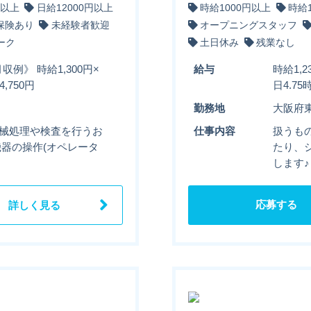
円以上
日給12000円以上
時給1000円以上
時給
保険あり
未経験者歓迎
オープニングスタッフ
ーク
土日休み
残業なし
収例》 時給1,300円×
給与
時給1,
,750円
日4.7
勤務地
大阪府
機械処理や検査を行うお
仕事内容
扱うも
機器の操作(オペレータ
たり、
します♪
応募する
詳しく見る