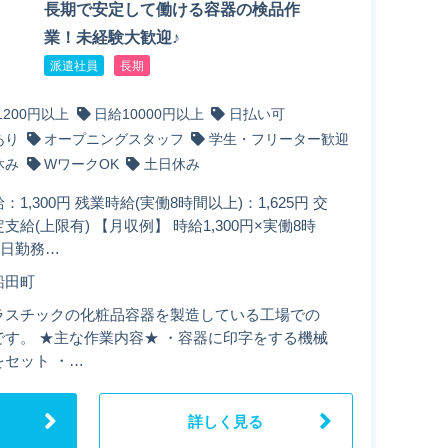
長期で安定して働ける容器の検品作
業！未経験大歓迎♪
派遣社員
長期
1200円以上
日給10000円以上
日払い可
あり
オープニングスタッフ
学生・フリーター歓迎
休み
WワークOK
土日休み
：1,300円 残業時給(実働8時間以上)：1,625円 交
支給(上限有) 【月収例】 時給1,300円×実働8時
1日勤務…
船田町
ラスチックの化粧品容器を製造している工場での
です。 ★主な作業内容★ ・容器に印字をする機械
をセット ・…
詳しく見る