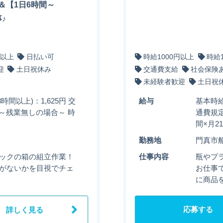
＆【1日6時間～
♪
円以上
日払い可
時給1000円以上
時給
迎
土日祝休み
交通費支給
社会保険
未経験者歓迎
土日祝
時間以上)：1,625円 交
給与
基本時給
 ～残業無しの場合～ 時
通費規定
間×月2
勤務地
門真市
チックの箱の組立作業！
仕事内容
瓶やプ
れがないかを目視でチェ
お仕事
に商品
応募する
詳しく見る