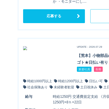
か ・モニターにし…
応募する
UPDATE：2026.07.29
【荒本】小物部品
ゴト★日払い有り
派遣社員
長期
時給1000円以上
時給1200円以上
日払い可
社会保険あり
未経験者歓迎
土日祝休み
土
給与
時給1250円 交通費規定支給 《月収
1250円×8ｈ×22日