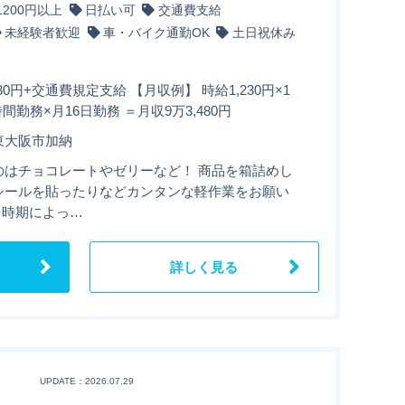
1200円以上
日払い可
交通費支給
未経験者歓迎
車・バイク通勤OK
土日祝休み
230円+交通費規定支給 【月収例】 時給1,230円×1
5時間勤務×月16日勤務 ＝月収9万3,480円
東大阪市加納
のはチョコレートやゼリーなど！ 商品を箱詰めし
シールを貼ったりなどカンタンな軽作業をお願い
 時期によっ…
詳しく見る
UPDATE：2026.07.29