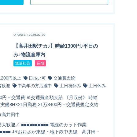
UPDATE：2026.07.29
【高井田駅チカ♪】時給1300円♪平日の
み♪物流倉庫内
派遣社員
長期
1200円以上
日払い可
交通費支給
者歓迎
中高年の方活躍中
土日祝休み
土日休み
00円＋交通費 ※交通費全額支給 《月収例》 時給
円×実働8H×21日勤務 21万8400円＋交通費規定支給
市高井田中
大歓迎／ ■■■■■■■■■■ 電線のカット作業
■■■■■■ JRおおさか東線・地下鉄中央線 高井田・