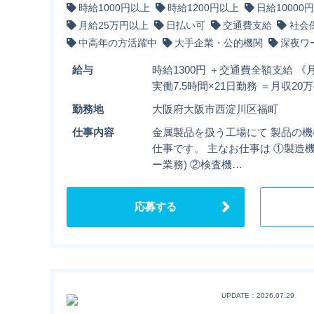
時給1000円以上
時給1200円以上
日給10000
月給25万円以上
日払い可
交通費支給
社会
中高年の方活躍中
大手企業・公的機関
深夜ワ
給与
時給1300円 ＋交通費全額支給 《月
実働7.5時間×21日勤務 ＝月収20万4
勤務地
大阪府大阪市西淀川区福町
仕事内容
金属製品を扱う工場にて 製品の
仕事です。 主なお仕事は ①製造
ー業務) ②検査機…
応募する
UPDATE：2026.07.29