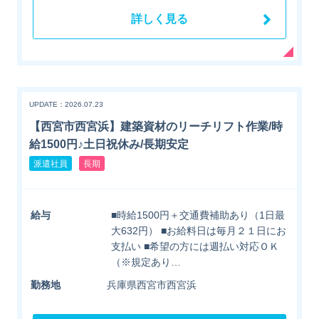
詳しく見る
UPDATE：2026.07.23
【西宮市西宮浜】建築資材のリーチリフト作業/時
給1500円♪土日祝休み/長期安定
派遣社員
長期
給与
■時給1500円＋交通費補助あり（1日最
大632円） ■お給料日は毎月２１日にお
支払い ■希望の方には週払い対応ＯＫ
（※規定あり…
勤務地
兵庫県西宮市西宮浜