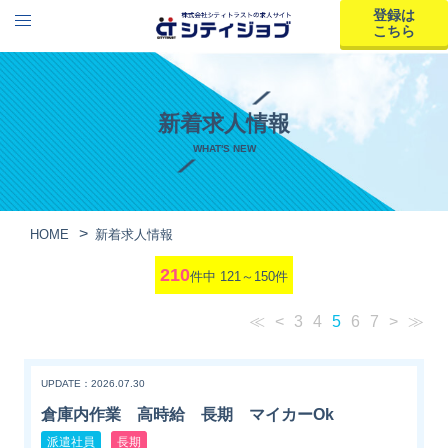
登録は
こちら
新着求人情報
WHAT'S NEW
HOME
新着求人情報
210
件中 121～150件
≪
<
3
4
5
6
7
>
≫
UPDATE：2026.07.30
倉庫内作業 高時給 長期 マイカーOk
派遣社員
長期