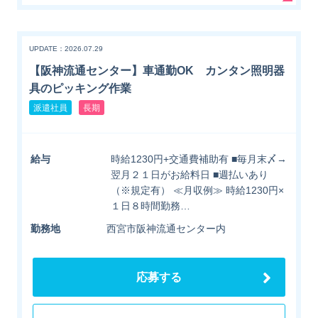
UPDATE：2026.07.29
【阪神流通センター】車通勤OK カンタン照明器
具のピッキング作業
派遣社員
長期
給与
時給1230円+交通費補助有 ■毎月末〆→
翌月２１日がお給料日 ■週払いあり
（※規定有） ≪月収例≫ 時給1230円×
１日８時間勤務…
勤務地
西宮市阪神流通センター内
応募する