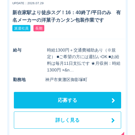
UPDATE：2026.07.29
新在家駅より徒歩スグ！16：40終了/平日のみ 有
名メーカーの洋菓子カンタン包装作業です
派遣社員
長期
給与
時給1300円＋交通費補助あり（※規
定） ■ご希望の方には週払いOK ■お給
料は毎月11日支払です ★月収例：時給
1300円 ×&n…
勤務地
神戸市東灘区御影塚町
応募する
詳しく見る