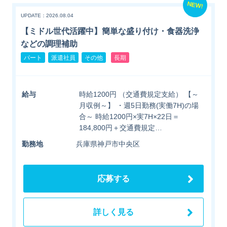
NEW!
UPDATE：2026.08.04
【ミドル世代活躍中】簡単な盛り付け・食器洗浄
などの調理補助
パート
派遣社員
その他
長期
給与
時給1200円 （交通費規定支給） 【～
月収例～】 ・週5日勤務(実働7H)の場
合～ 時給1200円×実7H×22日＝
184,800円＋交通費規定…
勤務地
兵庫県神戸市中央区
応募する
詳しく見る