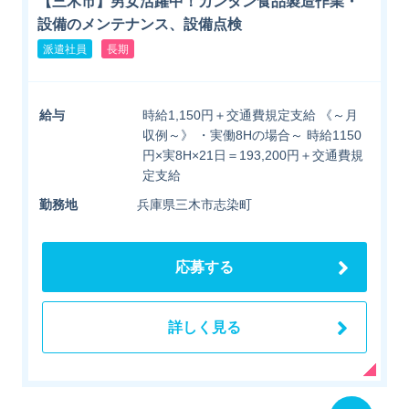
【三木市】男女活躍中！カンタン食品製造作業・
設備のメンテナンス、設備点検
派遣社員
長期
給与
時給1,150円＋交通費規定支給 《～月
収例～》 ・実働8Hの場合～ 時給1150
円×実8H×21日＝193,200円＋交通費規
定支給
勤務地
兵庫県三木市志染町
応募する
詳しく見る