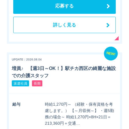
応募する
詳しく見る
NEW!
UPDATE：2026.08.04
増員♪ 【週3日～OK！】駅チカ西区の綺麗な施設
での介護スタッフ
派遣社員
長期
給与
時給1,270円～ （経験・保有資格を考
慮します。） 【～月収例～】 ・週5勤
務の場合～ 時給1,270円×8H×21日＝
213,360円＋交通…