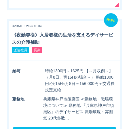
NEW!
UPDATE：2026.08.04
《夜勤専従》入居者様の生活を支えるデイサービ
スの介護補助
派遣社員
長期
給与
時給1300円～1625円 【～月収例～】
（月8日、実15Hの場合～） 時給1300
円×実15H×月8日＝156,000円＋交通費
規定支給
勤務地
兵庫県神戸市須磨区 ≪勤務地・職場環
境について≫ 勤務地 『兵庫県神戸市須
磨区』のデイサービス 職場環境・雰囲
気 20代多数…