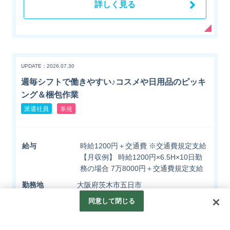
詳しく見る
UPDATE：2026.07.30
週毎シフトで働きやすい♪コスメや日用品のピッキ
ング＆梱包作業
派遣社員
単発
給与
時給1200円＋交通費 ※交通費規定支給
【月収例】 時給1200円×6.5H×10日勤
務の場合 7万8000円＋交通費規定支給
勤務地
大阪府茨木市五日市
同意して閉じる
応募する