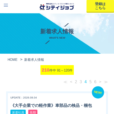
登録は
こちら
新着求人情報
WHAT'S NEW
HOME
新着求人情報
210
件中 91～120件
≪
<
2
3
4
5
6
>
≫
NEW!
UPDATE：2026.08.04
《大手企業での軽作業》車部品の検品・梱包
派遣社員
長期