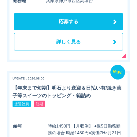
勤務地
兵庫県神戸市西区高塚台
応募する
詳しく見る
NEW!
UPDATE：2026.08.06
【年末まで短期】明石より送迎＆日払い有/焼き菓
子等スイーツのトッピング・箱詰め
派遣社員
短期
給与
時給1450円 【月収例】 ●週5日勤務勤
務の場合 時給1450円×実働7H×月21日