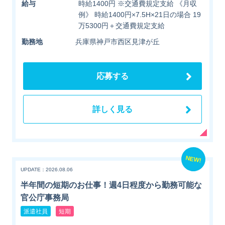
給与
時給1400円 ※交通費規定支給 《月収
例》 時給1400円×7.5H×21日の場合 19
万5300円＋交通費規定支給
勤務地
兵庫県神戸市西区見津が丘
応募する
詳しく見る
NEW!
UPDATE：2026.08.06
半年間の短期のお仕事！週4日程度から勤務可能な
官公庁事務局
派遣社員
短期