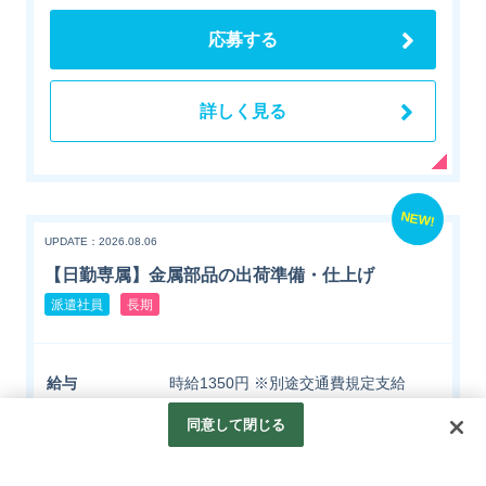
応募する
詳しく見る
NEW!
UPDATE：2026.08.06
【日勤専属】金属部品の出荷準備・仕上げ
派遣社員
長期
給与
時給1350円 ※別途交通費規定支給
【月収例】 時給1350円×8H×21日勤務
同意して閉じる
の場合 22万6800円＋交通費規定支給
勤務地
兵庫県明石市二見町