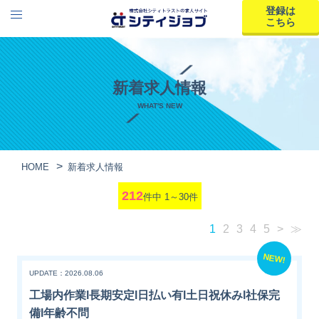
登録は
こちら
新着求人情報
WHAT'S NEW
HOME
新着求人情報
212
件中 1～30件
1
2
3
4
5
>
≫
NEW!
UPDATE：2026.08.06
工場内作業l長期安定l日払い有l土日祝休みl社保完
備l年齢不問