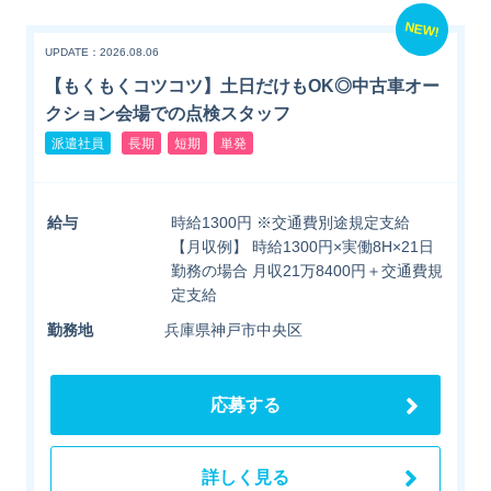
NEW!
UPDATE：2026.08.06
【もくもくコツコツ】土日だけもOK◎中古車オー
クション会場での点検スタッフ
派遣社員
長期
短期
単発
給与
時給1300円 ※交通費別途規定支給
【月収例】 時給1300円×実働8H×21日
勤務の場合 月収21万8400円＋交通費規
定支給
勤務地
兵庫県神戸市中央区
応募する
詳しく見る