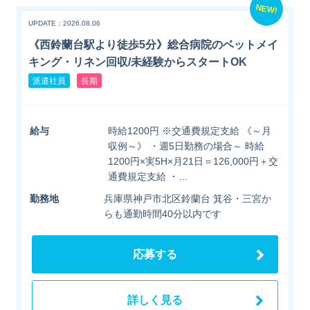
NEW!
UPDATE：2026.08.06
《西鈴蘭台駅より徒歩5分》総合病院のベットメイ
キング・リネン回収/未経験からスタートOK
派遣社員
長期
給与
時給1200円 ※交通費規定支給 《～月
収例～》 ・週5日勤務の場合～ 時給
1200円×実5H×月21日＝126,000円＋交
通費規定支給 ・…
勤務地
兵庫県神戸市北区鈴蘭台 箕谷・三宮か
らも通勤時間40分以内です
応募する
詳しく見る