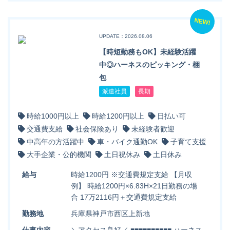
NEW!
UPDATE：2026.08.06
【時短勤務もOK】未経験活躍
中◎ハーネスのピッキング・梱
包
派遣社員
長期
時給1000円以上
時給1200円以上
日払い可
交通費支給
社会保険あり
未経験者歓迎
中高年の方活躍中
車・バイク通勤OK
子育て支援
大手企業・公的機関
土日祝休み
土日休み
給与
時給1200円 ※交通費規定支給 【月収
例】 時給1200円×6.83H×21日勤務の場
合 17万2116円＋交通費規定支給
勤務地
兵庫県神戸市西区上新地
仕事内容
＼アクセス良好／ ■■■■■■■■■■ ハーネス