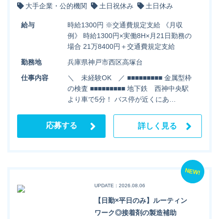
大手企業・公的機関
土日祝休み
土日休み
給与
時給1300円 ※交通費規定支給 《月収
例》 時給1300円×実働8H×月21日勤務の
場合 21万8400円＋交通費規定支給
勤務地
兵庫県神戸市西区高塚台
仕事内容
＼ 未経験OK ／ ■■■■■■■■■ 金属型枠
の検査 ■■■■■■■■■ 地下鉄 西神中央駅
より車で5分！ バス停が近くにあ…
応募する
詳しく見る
NEW!
UPDATE：2026.08.06
【日勤×平日のみ】ルーティン
ワーク◎接着剤の製造補助