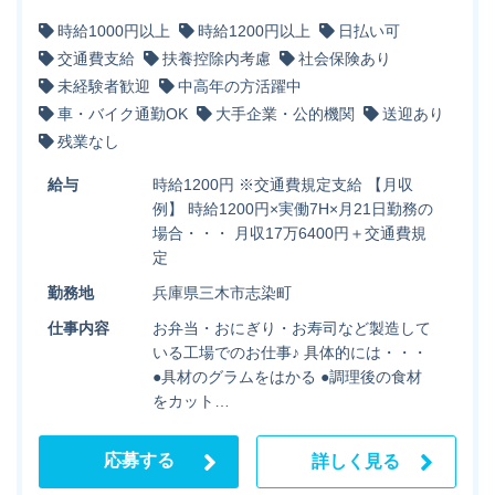
時給1000円以上
時給1200円以上
日払い可
交通費支給
扶養控除内考慮
社会保険あり
未経験者歓迎
中高年の方活躍中
車・バイク通勤OK
大手企業・公的機関
送迎あり
残業なし
給与
時給1200円 ※交通費規定支給 【月収
例】 時給1200円×実働7H×月21日勤務の
場合・・・ 月収17万6400円＋交通費規
定
勤務地
兵庫県三木市志染町
仕事内容
お弁当・おにぎり・お寿司など製造して
いる工場でのお仕事♪ 具体的には・・・
●具材のグラムをはかる ●調理後の食材
をカット…
応募する
詳しく見る