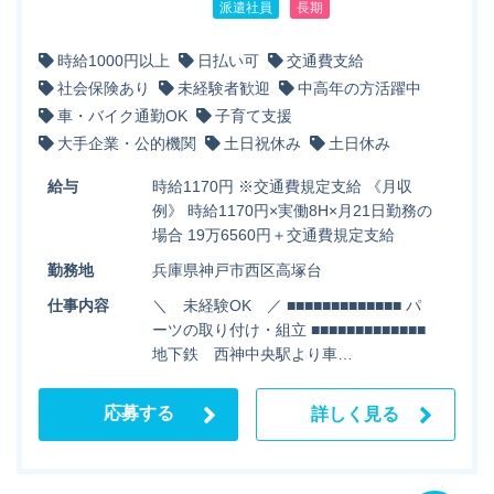
派遣社員
長期
時給1000円以上
日払い可
交通費支給
社会保険あり
未経験者歓迎
中高年の方活躍中
車・バイク通勤OK
子育て支援
大手企業・公的機関
土日祝休み
土日休み
給与
時給1170円 ※交通費規定支給 《月収
例》 時給1170円×実働8H×月21日勤務の
場合 19万6560円＋交通費規定支給
勤務地
兵庫県神戸市西区高塚台
仕事内容
＼ 未経験OK ／ ■■■■■■■■■■■■■ パ
ーツの取り付け・組立 ■■■■■■■■■■■■■
地下鉄 西神中央駅より車…
応募する
詳しく見る