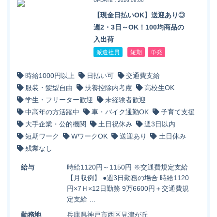
UPDATE：2026.08.06
【現金日払いOK】送迎あり◎
週2・3日～OK！100均商品の
入出荷
派遣社員
短期
単発
時給1000円以上
日払い可
交通費支給
服装・髪型自由
扶養控除内考慮
高校生OK
学生・フリーター歓迎
未経験者歓迎
中高年の方活躍中
車・バイク通勤OK
子育て支援
大手企業・公的機関
土日祝休み
週3日以内
短期ワーク
WワークOK
送迎あり
土日休み
残業なし
給与
時給1120円～1150円 ※交通費規定支給
【月収例】 ●週3日勤務の場合 時給1120
円×7Ｈ×12日勤務 9万6600円＋交通費規
定支給 …
勤務地
兵庫県神戸市西区見津が丘