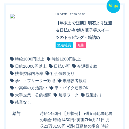
NEW!
UPDATE：2026.08.06
【年末まで短期】明石より送迎
＆日払い有/焼き菓子等スイー
ツのトッピング・箱詰め
派遣社員
短期
時給1000円以上
時給1200円以上
日給10000円以上
日払い可
交通費支給
扶養控除内考慮
社会保険あり
学生・フリーター歓迎
未経験者歓迎
中高年の方活躍中
車・バイク通勤OK
大手企業・公的機関
短期ワーク
送迎あり
残業なし
給与
時給1450円 【月収例】 ●週5日勤務勤務
の場合 時給1450円×実働7H×月21日 月
収21万3150円 ●週4日勤務の場合 時給