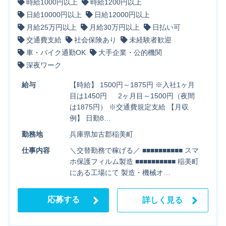
時給1000円以上
時給1200円以上
日給10000円以上
日給12000円以上
月給25万円以上
月給30万円以上
日払い可
交通費支給
社会保険あり
未経験者歓迎
車・バイク通勤OK
大手企業・公的機関
深夜ワーク
給与
【時給】 1500円～1875円 ※入社1ヶ月
目は1450円 2ヶ月目～1500円（夜間
は1875円） ※交通費規定支給 【月収
例】 日勤8…
勤務地
兵庫県加古郡稲美町
仕事内容
＼交替勤務で稼げる／ ■■■■■■■■■■ スマ
ホ保護フィルム製造 ■■■■■■■■■■ 稲美町
にある工場にて 製造・機械オ…
応募する
詳しく見る