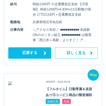
給与
時給1200円 ※交通費規定支給 【月収
例】 時給1200円×6.83H×21日勤務の場
合 17万2116円＋交通費規定支給
勤務地
兵庫県明石市魚住町
仕事内容
＼アクセス良好／ ■■■■■■■■■■ 未経験
OKのカンタン組立 ■■■■■■■■■■ 山陽電
車「西江井ヶ島駅」よりすぐ！ ア…
応募する
詳しく見る
NEW!
UPDATE：2026.08.06
【フルタイム】日勤専属＆送迎
あり◎コンビニ商品の製造補助
派遣社員
長期