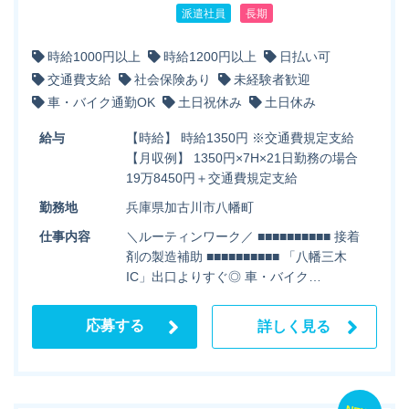
派遣社員
長期
時給1000円以上
時給1200円以上
日払い可
交通費支給
社会保険あり
未経験者歓迎
車・バイク通勤OK
土日祝休み
土日休み
給与
【時給】 時給1350円 ※交通費規定支給
【月収例】 1350円×7H×21日勤務の場合
19万8450円＋交通費規定支給
勤務地
兵庫県加古川市八幡町
仕事内容
＼ルーティンワーク／ ■■■■■■■■■■ 接着
剤の製造補助 ■■■■■■■■■■ 「八幡三木
IC」出口よりすぐ◎ 車・バイク…
応募する
詳しく見る