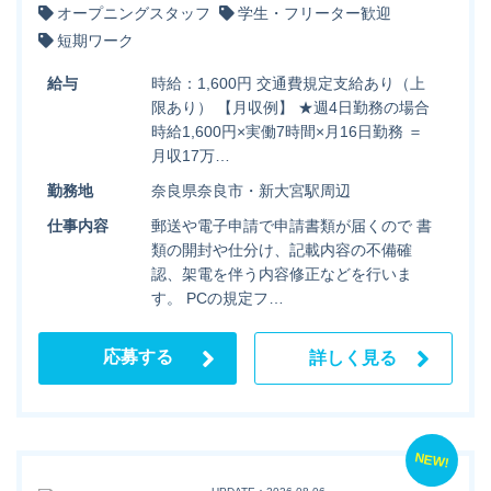
オープニングスタッフ
学生・フリーター歓迎
短期ワーク
給与
時給：1,600円 交通費規定支給あり（上
限あり） 【月収例】 ★週4日勤務の場合
時給1,600円×実働7時間×月16日勤務 ＝
月収17万…
勤務地
奈良県奈良市・新大宮駅周辺
仕事内容
郵送や電子申請で申請書類が届くので 書
類の開封や仕分け、記載内容の不備確
認、架電を伴う内容修正などを行いま
す。 PCの規定フ…
応募する
詳しく見る
NEW!