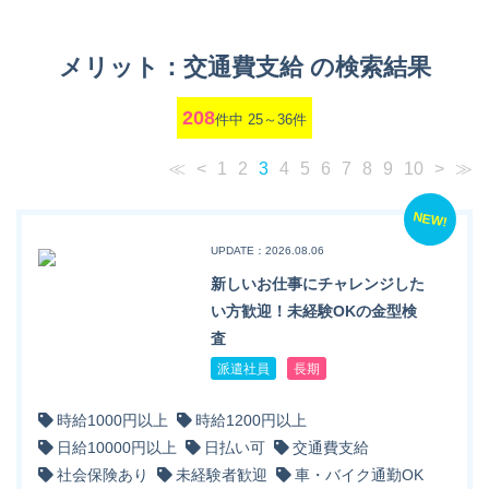
メリット：交通費支給 の検索結果
208
件中 25～36件
≪
<
1
2
3
4
5
6
7
8
9
10
>
≫
NEW!
UPDATE：2026.08.06
新しいお仕事にチャレンジした
い方歓迎！未経験OKの金型検
査
派遣社員
長期
時給1000円以上
時給1200円以上
日給10000円以上
日払い可
交通費支給
社会保険あり
未経験者歓迎
車・バイク通勤OK