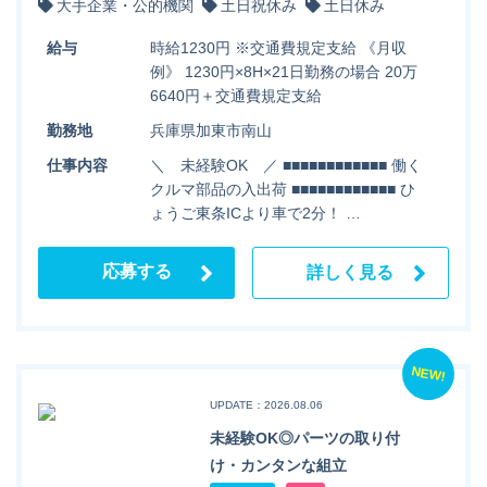
大手企業・公的機関
土日祝休み
土日休み
給与
時給1230円 ※交通費規定支給 《月収
例》 1230円×8H×21日勤務の場合 20万
6640円＋交通費規定支給
勤務地
兵庫県加東市南山
仕事内容
＼ 未経験OK ／ ■■■■■■■■■■■■ 働く
クルマ部品の入出荷 ■■■■■■■■■■■■ ひ
ょうご東条ICより車で2分！ …
応募する
詳しく見る
NEW!
UPDATE：2026.08.06
未経験OK◎パーツの取り付
け・カンタンな組立