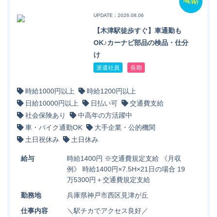
NEW!
UPDATE：2026.08.06
【木津駅徒歩すぐ】車通勤も
OK♪カーナビ部品の検品・仕分
け
派遣社員
長期
時給1000円以上
時給1200円以上
日給10000円以上
日払い可
交通費支給
社会保険あり
中高年の方活躍中
車・バイク通勤OK
大手企業・公的機関
土日祝休み
土日休み
給与
時給1400円 ※交通費規定支給 《月収
例》 時給1400円×7.5H×21日の場合 19
万5300円＋交通費規定支給
勤務地
兵庫県神戸市西区見津が丘
仕事内容
＼駅チカでアクセス良好／