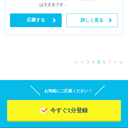
ば大丈夫です…
応募する
詳しく見る
≪
<
3
4
5
6
7
>
≫
お気軽にご応募ください！
今すぐ1分登録