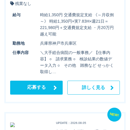
残業なし
給与
時給1,350円 交通費規定支給 《～月収例
～》 時給1,350円×実7.83H×週21日＝
221,980円＋交通費規定支給 ・月20万円
越え可能
勤務地
兵庫県神戸市兵庫区
仕事内容
＼大手総合病院の一般事務／ 【仕事内
容】 ○ 請求業務 ○ 検診結果の数値デ
ータ入力 ○ その他 雑務など せっかく
取得し…
応募する
詳しく見る
NEW!
UPDATE：2026.08.05