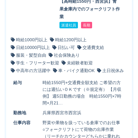
【高時給1550円・西宮浜】青
果倉庫内でのフォークリフト作
業
派遣社員
長期
時給1000円以上
時給1200円以上
日給10000円以上
日払い可
交通費支給
服装・髪型自由
社会保険あり
学生・フリーター歓迎
未経験者歓迎
中高年の方活躍中
車・バイク通勤OK
土日祝休み
給与
時給1550円+交通費全額支給 ご希望の方
には週払いＯＫです（※規定有） 【月収
例】 週5日勤務の場合 時給1550円×7時
間×月21…
勤務地
兵庫県西宮市西宮浜
仕事内容
野菜や果物を扱っている倉庫でのお仕事
○フォークリフトにて荷物の出庫作業
（リーチかカウンターどちらかに乗れれ