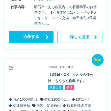
仕事内容
明石市にある病院内にて看護助手のお仕
事です。 【～具体的には～】 ○ベッドメ
イキング、シーツ交換、備品補充 ○環境
整備 〇…
応募する
詳しく見る
NEW!
UPDATE：2026.08.05
【週3日～OK】タオルの仕分
け・もくもく作業です。
派遣社員
長期
時給1000円以上
時給1200円以上
日払い可
交通費支給
服装・髪型自由
扶養控除内考慮