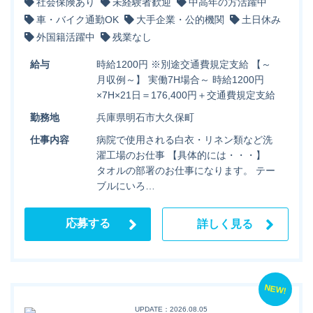
社会保険あり
未経験者歓迎
中高年の方活躍中
車・バイク通勤OK
大手企業・公的機関
土日休み
外国籍活躍中
残業なし
給与
時給1200円 ※別途交通費規定支給 【～
月収例～】 実働7H場合～ 時給1200円
×7H×21日＝176,400円＋交通費規定支給
勤務地
兵庫県明石市大久保町
仕事内容
病院で使用される白衣・リネン類など洗
濯工場のお仕事 【具体的には・・・】
タオルの部署のお仕事になります。 テー
ブルにいろ…
応募する
詳しく見る
NEW!
UPDATE：2026.08.05