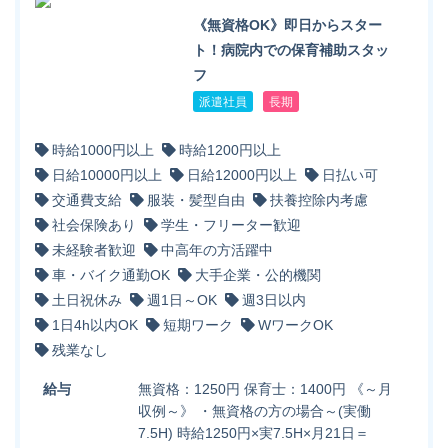
《無資格OK》即日からスター
ト！病院内での保育補助スタッ
フ
派遣社員
長期
時給1000円以上
時給1200円以上
日給10000円以上
日給12000円以上
日払い可
交通費支給
服装・髪型自由
扶養控除内考慮
社会保険あり
学生・フリーター歓迎
未経験者歓迎
中高年の方活躍中
車・バイク通勤OK
大手企業・公的機関
土日祝休み
週1日～OK
週3日以内
1日4h以内OK
短期ワーク
WワークOK
残業なし
給与
無資格：1250円 保育士：1400円 《～月
収例～》 ・無資格の方の場合～(実働
7.5H) 時給1250円×実7.5H×月21日＝