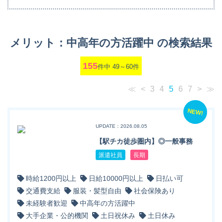
メリット：中高年の方活躍中 の検索結果
155
件中 49～60件
≪
<
3
4
5
6
7
>
≫
NEW!
UPDATE：2026.08.05
【駅チカ徒歩圏内】◎一般事務
派遣社員
長期
時給1200円以上
日給10000円以上
日払い可
交通費支給
服装・髪型自由
社会保険あり
未経験者歓迎
中高年の方活躍中
大手企業・公的機関
土日祝休み
土日休み