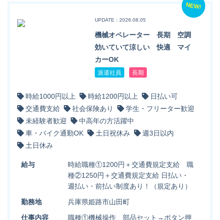
NEW!
UPDATE：2026.08.05
機械オペレーター 長期 空調
効いていて涼しい 快適 マイ
カーOK
派遣社員
長期
時給1000円以上
時給1200円以上
日払い可
交通費支給
社会保険あり
学生・フリーター歓迎
未経験者歓迎
中高年の方活躍中
車・バイク通勤OK
土日祝休み
週3日以内
土日休み
給与
時給職種①1200円＋交通費規定支給 職
種②1250円＋交通費規定支給 日払い・
週払い・前払い制度あり！（規定あり）
勤務地
兵庫県姫路市山田町
仕事内容
職種①機械操作 部品セット→ボタン押