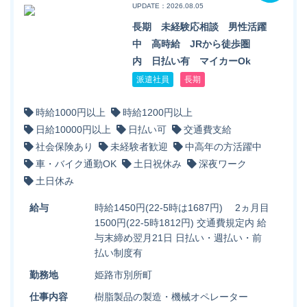
UPDATE：2026.08.05
長期 未経験応相談 男性活躍
中 高時給 JRから徒歩圏
内 日払い有 マイカーOk
派遣社員
長期
時給1000円以上
時給1200円以上
日給10000円以上
日払い可
交通費支給
社会保険あり
未経験者歓迎
中高年の方活躍中
車・バイク通勤OK
土日祝休み
深夜ワーク
土日休み
給与
時給1450円(22-5時は1687円) 2ヵ月目
1500円(22-5時1812円) 交通費規定内 給
与末締め翌月21日 日払い・週払い・前
払い制度有
勤務地
姫路市別所町
仕事内容
樹脂製品の製造・機械オペレーター