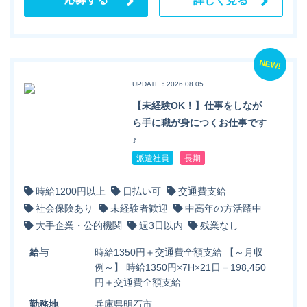
詳しく見る
NEW!
UPDATE：2026.08.05
【未経験OK！】仕事をしなが
ら手に職が身につくお仕事です
♪
派遣社員
長期
時給1200円以上
日払い可
交通費支給
社会保険あり
未経験者歓迎
中高年の方活躍中
大手企業・公的機関
週3日以内
残業なし
給与
時給1350円＋交通費全額支給 【～月収
例～】 時給1350円×7H×21日＝198,450
円＋交通費全額支給
勤務地
兵庫県明石市