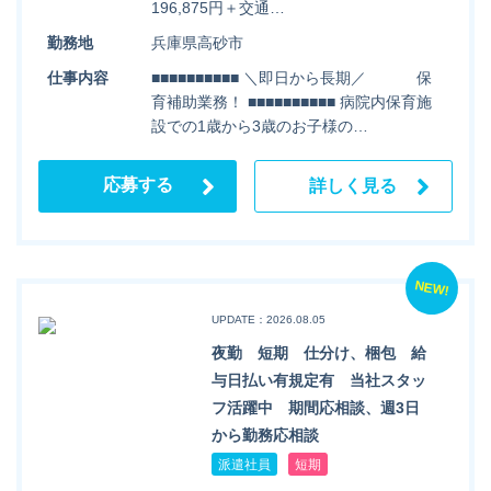
196,875円＋交通…
勤務地
兵庫県高砂市
仕事内容
■■■■■■■■■■ ＼即日から長期／ 保
育補助業務！ ■■■■■■■■■■ 病院内保育施
設での1歳から3歳のお子様の…
応募する
詳しく見る
NEW!
UPDATE：2026.08.05
夜勤 短期 仕分け、梱包 給
与日払い有規定有 当社スタッ
フ活躍中 期間応相談、週3日
から勤務応相談
派遣社員
短期