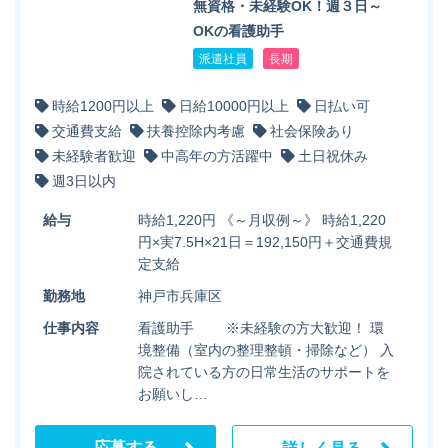
無資格・未経験OK！週３日～
OKの看護助手
派遣社員
長期
時給1200円以上
日給10000円以上
日払い可
交通費支給
扶養控除内考慮
社会保険あり
未経験者歓迎
中高年の方活躍中
土日祝休み
週3日以内
給与
時給1,220円 《～月収例～》 時給1,220
円×実7.5H×21日＝192,150円＋交通費規
定支給
勤務地
神戸市兵庫区
仕事内容
看護助手 ※未経験の方大歓迎！ 環
境整備（室内の整理整頓・掃除など） 入
院されている方の日常生活のサポートを
お願いし…
応募する