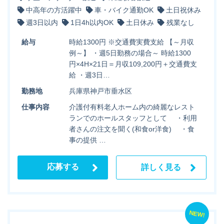
中高年の方活躍中
車・バイク通勤OK
土日祝休み
週3日以内
1日4h以内OK
土日休み
残業なし
給与
時給1300円 ※交通費実費支給 【～月収
例～】 ・週5日勤務の場合～ 時給1300
円×4H×21日＝月収109,200円＋交通費支
給 ・週3日…
勤務地
兵庫県神戸市垂水区
仕事内容
介護付有料老人ホーム内の綺麗なレスト
ランでのホールスタッフとして ・利用
者さんの注文を聞く(和食or洋食) ・食
事の提供 …
応募する
詳しく見る
NEW!