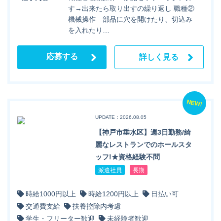
す→出来たら取り出すの繰り返し 職種②
機械操作 部品に穴を開けたり、切込み
を入れたり…
応募する
詳しく見る
NEW!
UPDATE：2026.08.05
【神戸市垂水区】週3日勤務/綺
麗なレストランでのホールスタ
ッフ!★資格経験不問
派遣社員
長期
時給1000円以上
時給1200円以上
日払い可
交通費支給
扶養控除内考慮
学生・フリーター歓迎
未経験者歓迎