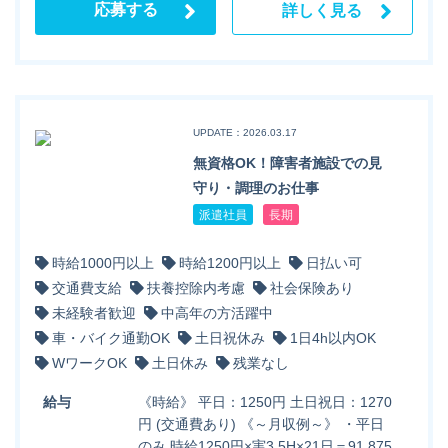
応募する
詳しく見る
UPDATE：2026.03.17
無資格OK！障害者施設での見
守り・調理のお仕事
派遣社員
長期
時給1000円以上
時給1200円以上
日払い可
交通費支給
扶養控除内考慮
社会保険あり
未経験者歓迎
中高年の方活躍中
車・バイク通勤OK
土日祝休み
1日4h以内OK
WワークOK
土日休み
残業なし
給与
《時給》 平日：1250円 土日祝日：1270
円 (交通費あり) 《～月収例～》 ・平日
のみ 時給1250円×実3.5H×21日＝91,875