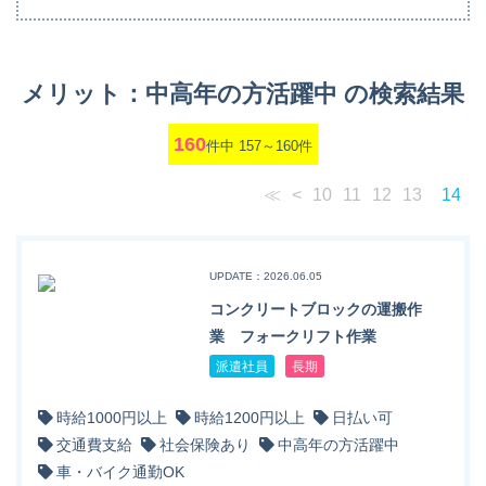
メリット：中高年の方活躍中 の検索結果
160
件中 157～160件
≪
<
10
11
12
13
14
UPDATE：2026.06.05
コンクリートブロックの運搬作
業 フォークリフト作業
派遣社員
長期
時給1000円以上
時給1200円以上
日払い可
交通費支給
社会保険あり
中高年の方活躍中
車・バイク通勤OK