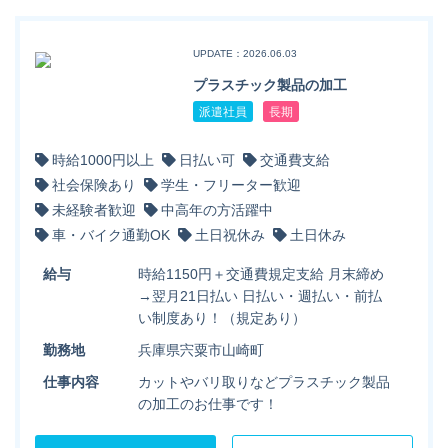
UPDATE：2026.06.03
プラスチック製品の加工
派遣社員
長期
時給1000円以上
日払い可
交通費支給
社会保険あり
学生・フリーター歓迎
未経験者歓迎
中高年の方活躍中
車・バイク通勤OK
土日祝休み
土日休み
給与
時給1150円＋交通費規定支給 月末締め
→翌月21日払い 日払い・週払い・前払
い制度あり！（規定あり）
勤務地
兵庫県宍粟市山崎町
仕事内容
カットやバリ取りなどプラスチック製品
の加工のお仕事です！