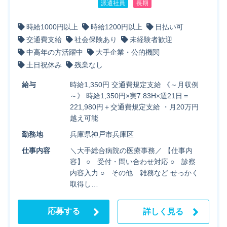
派遣社員
長期
時給1000円以上
時給1200円以上
日払い可
交通費支給
社会保険あり
未経験者歓迎
中高年の方活躍中
大手企業・公的機関
土日祝休み
残業なし
給与
時給1,350円 交通費規定支給 《～月収例
～》 時給1,350円×実7.83H×週21日＝
221,980円＋交通費規定支給 ・月20万円
越え可能
勤務地
兵庫県神戸市兵庫区
仕事内容
＼大手総合病院の医療事務／ 【仕事内
容】 ○ 受付・問い合わせ対応 ○ 診察
内容入力 ○ その他 雑務など せっかく
取得し…
応募する
詳しく見る