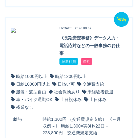
NEW!
UPDATE：2026.08.07
《長期安定事務》データ入力・
電話応対などの一般事務のお仕
事
派遣社員
長期
時給1000円以上
時給1200円以上
日給10000円以上
日払い可
交通費支給
服装・髪型自由
社会保険あり
未経験者歓迎
車・バイク通勤OK
土日祝休み
土日休み
残業なし
給与
時給1,300円 （交通費規定支給） 《～月
収例～》 時給1,300×実8H×22日＝
228,800円＋交通費規定支給