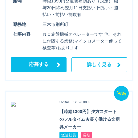
給与
時給1350円交通費補助あり（規定） 給
与20日締め翌月11日支払い 日払い・週
払い・前払い制度有
勤務地
三木市別所町
仕事内容
ＮＣ旋盤機械オペレーターです 他、それ
に付随する業務(マイクロメーター使って
検査等)もあります
応募する
詳しく見る
NEW!
UPDATE：2026.08.06
【時給1300円】夕方スタート
のフルタイム★長く働ける文房
具メーカー
派遣社員
長期