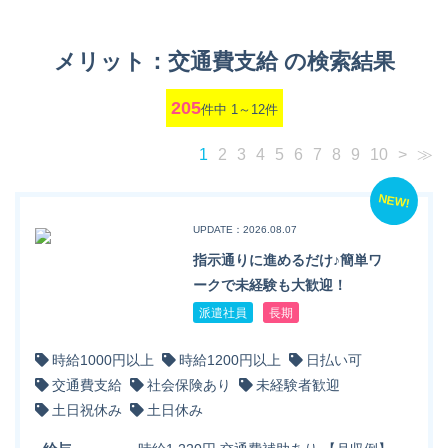
メリット：交通費支給 の検索結果
205
件中 1～12件
1
2
3
4
5
6
7
8
9
10
>
≫
NEW!
UPDATE：2026.08.07
指示通りに進めるだけ♪簡単ワ
ークで未経験も大歓迎！
派遣社員
長期
時給1000円以上
時給1200円以上
日払い可
交通費支給
社会保険あり
未経験者歓迎
土日祝休み
土日休み