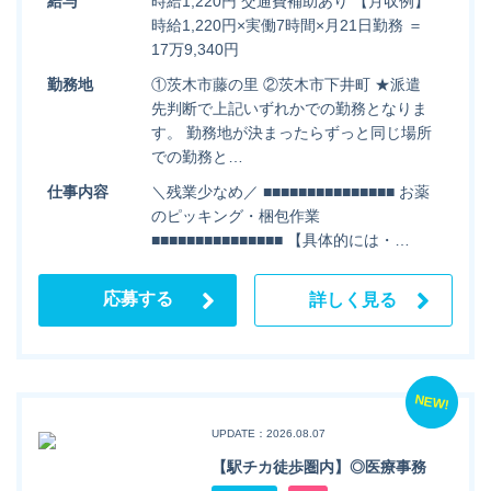
給与
時給1,220円 交通費補助あり 【月収例】
時給1,220円×実働7時間×月21日勤務 ＝
17万9,340円
勤務地
①茨木市藤の里 ②茨木市下井町 ★派遣
先判断で上記いずれかでの勤務となりま
す。 勤務地が決まったらずっと同じ場所
での勤務と…
仕事内容
＼残業少なめ／ ■■■■■■■■■■■■■■■ お薬
のピッキング・梱包作業
■■■■■■■■■■■■■■■ 【具体的には・…
応募する
詳しく見る
NEW!
UPDATE：2026.08.07
【駅チカ徒歩圏内】◎医療事務