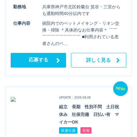
勤務地
兵庫県神戸市北区鈴蘭台 箕谷・三宮から
も通勤時間40分以内です
仕事内容
病院内でのベットメイキング・リネン交
換・掃除 ＊具体的なお仕事内容＊ ￣￣
￣￣￣￣￣￣￣￣￣ ■利用されている患
者さんのベ…
応募する
詳しく見る
NEW!
UPDATE：2026.08.06
組立 長期 性別不問 土日祝
休み 社保完備 日払い有 マ
イカーOK
派遣社員
長期