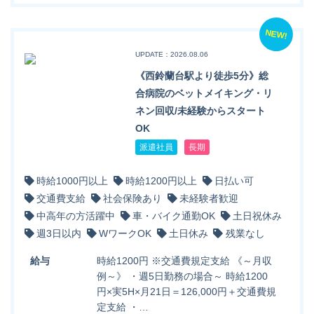
NEW!
UPDATE：2026.08.06
《西鈴蘭台駅より徒歩5分》総
合病院のベットメイキング・リ
ネン回収/未経験からスタート
OK
派遣社員
長期
時給1000円以上
時給1200円以上
日払い可
交通費支給
社会保険あり
未経験者歓迎
中高年の方活躍中
車・バイク通勤OK
土日祝休み
週3日以内
WワークOK
土日休み
残業なし
給与
時給1200円 ※交通費規定支給 《～月収
例～》 ・週5日勤務の場合～ 時給1200
円×実5H×月21日＝126,000円＋交通費規
定支給 ・…