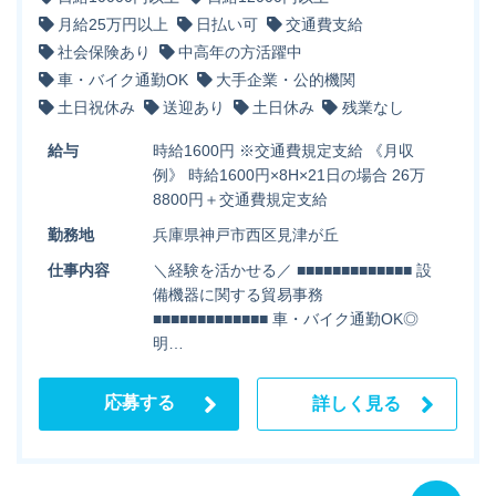
月給25万円以上
日払い可
交通費支給
社会保険あり
中高年の方活躍中
車・バイク通勤OK
大手企業・公的機関
土日祝休み
送迎あり
土日休み
残業なし
給与
時給1600円 ※交通費規定支給 《月収
例》 時給1600円×8H×21日の場合 26万
8800円＋交通費規定支給
勤務地
兵庫県神戸市西区見津が丘
仕事内容
＼経験を活かせる／ ■■■■■■■■■■■■■ 設
備機器に関する貿易事務
■■■■■■■■■■■■■ 車・バイク通勤OK◎
明…
応募する
詳しく見る