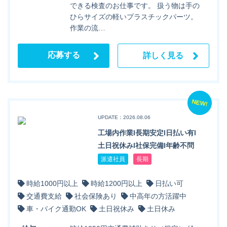
できる検査のお仕事です。 扱う物は手の
ひらサイズの軽いプラスチックパーツ。
作業の流…
応募する
詳しく見る
NEW!
UPDATE：2026.08.06
工場内作業l長期安定l日払い有l
土日祝休みl社保完備l年齢不問
派遣社員
長期
時給1000円以上
時給1200円以上
日払い可
交通費支給
社会保険あり
中高年の方活躍中
車・バイク通勤OK
土日祝休み
土日休み