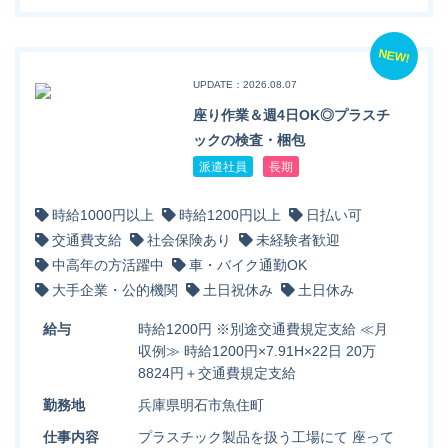
NEW!
UPDATE：2026.08.07
座り作業＆週4日OK◎プラスチ
ックの検査・梱包
派遣社員
長期
時給1000円以上
時給1200円以上
日払い可
交通費支給
社会保険あり
未経験者歓迎
中高年の方活躍中
車・バイク通勤OK
大手企業・公的機関
土日祝休み
土日休み
給与
時給1200円 ※別途交通費規定支給 ≪月
収例≫ 時給1200円×7.91H×22日 20万
8824円＋交通費規定支給
勤務地
兵庫県明石市魚住町
仕事内容
プラスチック製品を扱う工場にて 座って