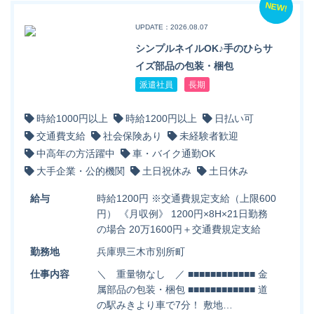
NEW!
UPDATE：2026.08.07
シンプルネイルOK♪手のひらサ
イズ部品の包装・梱包
派遣社員
長期
時給1000円以上
時給1200円以上
日払い可
交通費支給
社会保険あり
未経験者歓迎
中高年の方活躍中
車・バイク通勤OK
大手企業・公的機関
土日祝休み
土日休み
給与
時給1200円 ※交通費規定支給（上限600
円） 《月収例》 1200円×8H×21日勤務
の場合 20万1600円＋交通費規定支給
勤務地
兵庫県三木市別所町
仕事内容
＼ 重量物なし ／ ■■■■■■■■■■■■ 金
属部品の包装・梱包 ■■■■■■■■■■■■ 道
の駅みきより車で7分！ 敷地…