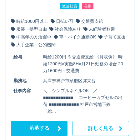
派遣社員
長期
時給1000円以上
日払い可
交通費支給
服装・髪型自由
社会保険あり
未経験者歓迎
中高年の方活躍中
車・バイク通勤OK
子育て支援
大手企業・公的機関
給与
時給1200円 ※交通費支給 《月収例》 時
給1200円×実働8H×月21日勤務の場合 20
万1600円＋交通費
勤務地
兵庫県神戸市須磨区弥栄台
仕事内容
＼ シンプルネイルOK ／
■■■■■■■■■■■■ コーヒーカプセルの出
荷 ■■■■■■■■■■■■ 神戸市営地下鉄
「総…
応募する
詳しく見る