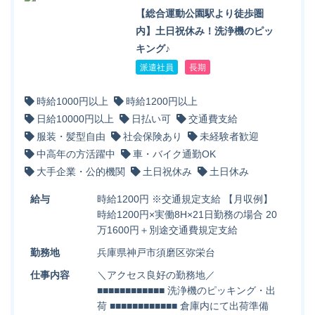
【総合運動公園駅より徒歩圏
内】土日祝休み！洗浄機のピッ
キング♪
派遣社員
長期
時給1000円以上
時給1200円以上
日給10000円以上
日払い可
交通費支給
服装・髪型自由
社会保険あり
未経験者歓迎
中高年の方活躍中
車・バイク通勤OK
大手企業・公的機関
土日祝休み
土日休み
給与
時給1200円 ※交通規定支給 【月収例】
時給1200円×実働8H×21日勤務の場合 20
万1600円＋別途交通費規定支給
勤務地
兵庫県神戸市須磨区弥栄台
仕事内容
＼アクセス良好の勤務地／
■■■■■■■■■■■■ 洗浄機のピッキング・出
荷 ■■■■■■■■■■■■ 倉庫内にて出荷準備