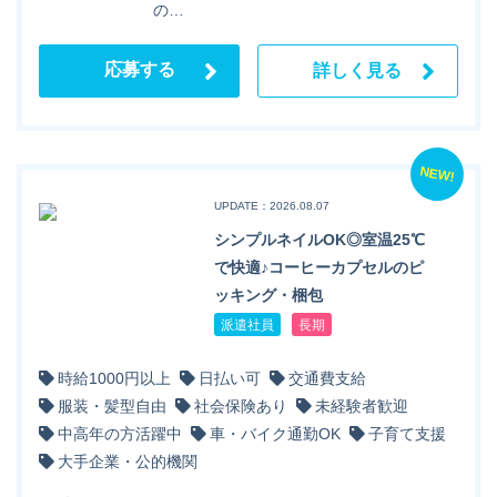
の…
応募する
詳しく見る
NEW!
UPDATE：2026.08.07
シンプルネイルOK◎室温25℃
で快適♪コーヒーカプセルのピ
ッキング・梱包
派遣社員
長期
時給1000円以上
日払い可
交通費支給
服装・髪型自由
社会保険あり
未経験者歓迎
中高年の方活躍中
車・バイク通勤OK
子育て支援
大手企業・公的機関