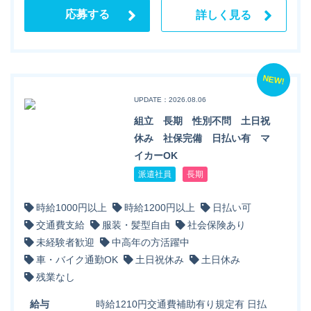
応募する
詳しく見る
NEW!
UPDATE：2026.08.06
組立 長期 性別不問 土日祝
休み 社保完備 日払い有 マ
イカーOK
派遣社員
長期
時給1000円以上
時給1200円以上
日払い可
交通費支給
服装・髪型自由
社会保険あり
未経験者歓迎
中高年の方活躍中
車・バイク通勤OK
土日祝休み
土日休み
残業なし
給与
時給1210円交通費補助有り規定有 日払