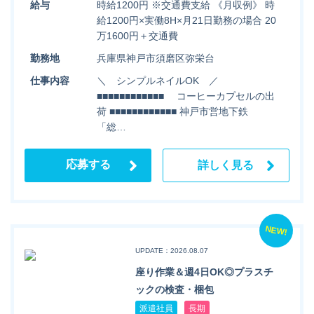
給与
時給1200円 ※交通費支給 《月収例》 時
給1200円×実働8H×月21日勤務の場合 20
万1600円＋交通費
勤務地
兵庫県神戸市須磨区弥栄台
仕事内容
＼ シンプルネイルOK ／
■■■■■■■■■■■■ コーヒーカプセルの出
荷 ■■■■■■■■■■■■ 神戸市営地下鉄
「総…
応募する
詳しく見る
NEW!
UPDATE：2026.08.07
座り作業＆週4日OK◎プラスチ
ックの検査・梱包
派遣社員
長期