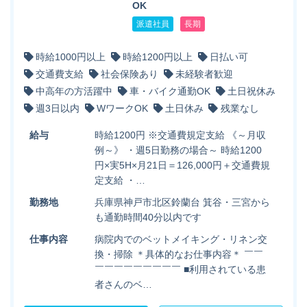
OK
派遣社員
長期
時給1000円以上
時給1200円以上
日払い可
交通費支給
社会保険あり
未経験者歓迎
中高年の方活躍中
車・バイク通勤OK
土日祝休み
週3日以内
WワークOK
土日休み
残業なし
給与
時給1200円 ※交通費規定支給 《～月収
例～》 ・週5日勤務の場合～ 時給1200
円×実5H×月21日＝126,000円＋交通費規
定支給 ・…
勤務地
兵庫県神戸市北区鈴蘭台 箕谷・三宮から
も通勤時間40分以内です
仕事内容
病院内でのベットメイキング・リネン交
換・掃除 ＊具体的なお仕事内容＊ ￣￣
￣￣￣￣￣￣￣￣￣ ■利用されている患
者さんのベ…