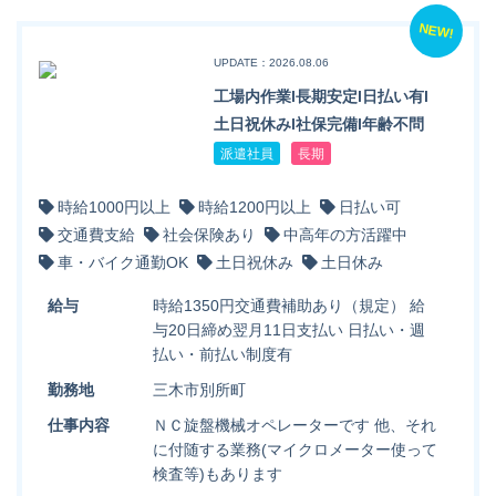
NEW!
UPDATE：2026.08.06
工場内作業l長期安定l日払い有l
土日祝休みl社保完備l年齢不問
派遣社員
長期
時給1000円以上
時給1200円以上
日払い可
交通費支給
社会保険あり
中高年の方活躍中
車・バイク通勤OK
土日祝休み
土日休み
給与
時給1350円交通費補助あり（規定） 給
与20日締め翌月11日支払い 日払い・週
払い・前払い制度有
勤務地
三木市別所町
仕事内容
ＮＣ旋盤機械オペレーターです 他、それ
に付随する業務(マイクロメーター使って
検査等)もあります