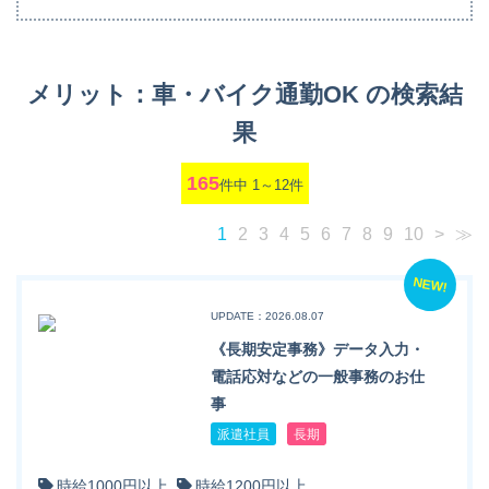
メリット：車・バイク通勤OK の検索結
果
165
件中 1～12件
1
2
3
4
5
6
7
8
9
10
>
≫
NEW!
UPDATE：2026.08.07
《長期安定事務》データ入力・
電話応対などの一般事務のお仕
事
派遣社員
長期
時給1000円以上
時給1200円以上