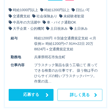
時給1000円以上
時給1200円以上
日払い可
交通費支給
社会保険あり
未経験者歓迎
中高年の方活躍中
車・バイク通勤OK
大手企業・公的機関
土日祝休み
土日休み
給与
時給1200円 ※別途交通費規定支給 ≪月
収例≫ 時給1200円×7.91H×22日 20万
8824円＋交通費規定支給
勤務地
兵庫県明石市魚住町
仕事内容
プラスチック製品を扱う工場にて 座って
できる検査のお仕事です。 扱う物は手の
ひらサイズの軽いプラスチックパーツ。
作業の流…
応募する
詳しく見る