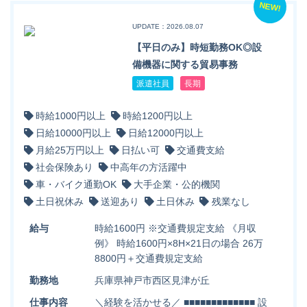
NEW!
UPDATE：2026.08.07
【平日のみ】時短勤務OK◎設
備機器に関する貿易事務
派遣社員
長期
時給1000円以上
時給1200円以上
日給10000円以上
日給12000円以上
月給25万円以上
日払い可
交通費支給
社会保険あり
中高年の方活躍中
車・バイク通勤OK
大手企業・公的機関
土日祝休み
送迎あり
土日休み
残業なし
給与
時給1600円 ※交通費規定支給 《月収
例》 時給1600円×8H×21日の場合 26万
8800円＋交通費規定支給
勤務地
兵庫県神戸市西区見津が丘
仕事内容
＼経験を活かせる／ ■■■■■■■■■■■■■ 設