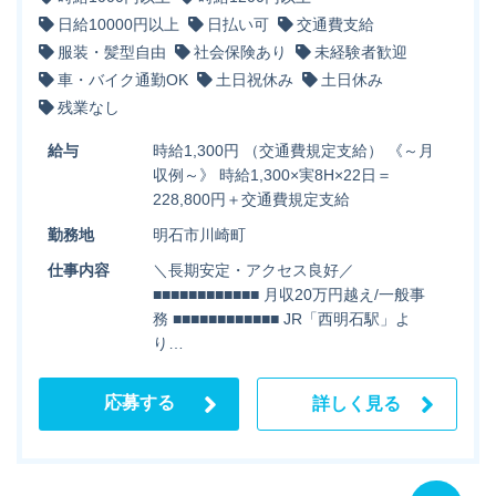
日給10000円以上
日払い可
交通費支給
服装・髪型自由
社会保険あり
未経験者歓迎
車・バイク通勤OK
土日祝休み
土日休み
残業なし
給与
時給1,300円 （交通費規定支給） 《～月
収例～》 時給1,300×実8H×22日＝
228,800円＋交通費規定支給
勤務地
明石市川崎町
仕事内容
＼長期安定・アクセス良好／
■■■■■■■■■■■■ 月収20万円越え/一般事
務 ■■■■■■■■■■■■ JR「西明石駅」よ
り…
応募する
詳しく見る