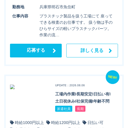
勤務地
兵庫県明石市魚住町
仕事内容
プラスチック製品を扱う工場にて 座って
できる検査のお仕事です。 扱う物は手の
ひらサイズの軽いプラスチックパーツ。
作業の流…
応募する
詳しく見る
NEW!
UPDATE：2026.08.06
工場内作業l長期安定l日払い有l
土日祝休みl社保完備l年齢不問
派遣社員
長期
時給1000円以上
時給1200円以上
日払い可