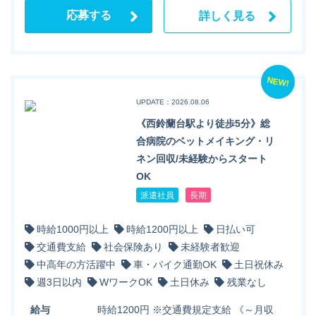
応募する
詳しく見る
NEW!
UPDATE：2026.08.06
《西鈴蘭台駅より徒歩5分》総
合病院のベットメイキング・リ
ネン回収/未経験からスタート
OK
派遣社員
長期
時給1000円以上
時給1200円以上
日払い可
交通費支給
社会保険あり
未経験者歓迎
中高年の方活躍中
車・バイク通勤OK
土日祝休み
週3日以内
WワークOK
土日休み
残業なし
給与
時給1200円 ※交通費規定支給 《～月収