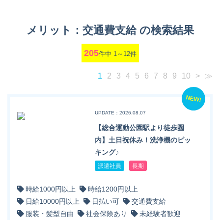
メリット：交通費支給 の検索結果
205
件中 1～12件
1
2
3
4
5
6
7
8
9
10
>
≫
NEW!
UPDATE：2026.08.07
【総合運動公園駅より徒歩圏
内】土日祝休み！洗浄機のピッ
キング♪
派遣社員
長期
時給1000円以上
時給1200円以上
日給10000円以上
日払い可
交通費支給
服装・髪型自由
社会保険あり
未経験者歓迎