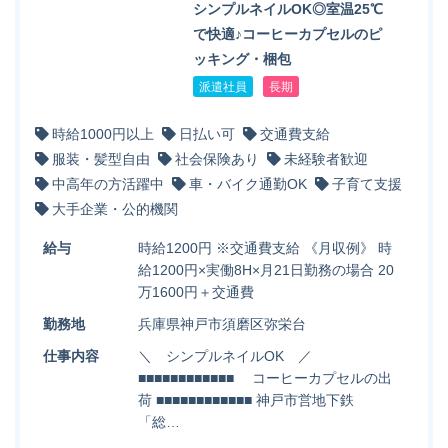
シンプルネイルOK◎室温25℃
で快適♪コーヒーカプセルのピ
ッキング・梱包
派遣社員
長期
時給1000円以上
日払い可
交通費支給
服装・髪型自由
社会保険あり
未経験者歓迎
中高年の方活躍中
車・バイク通勤OK
子育て支援
大手企業・公的機関
給与
時給1200円 ※交通費支給 《月収例》 時
給1200円×実働8H×月21日勤務の場合 20
万1600円＋交通費
勤務地
兵庫県神戸市須磨区弥栄台
仕事内容
＼ シンプルネイルOK ／
■■■■■■■■■■■■ コーヒーカプセルの出
荷 ■■■■■■■■■■■■ 神戸市営地下鉄
「総…