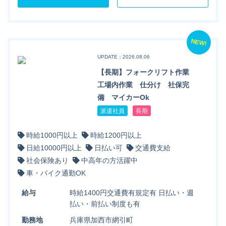
NEW!
UPDATE：2026.08.06
【長期】フォークリフト作業
工場内作業 仕分け 社保完
備 マイカーOk
派遣社員
長期
時給1000円以上
時給1200円以上
日給10000円以上
日払い可
交通費支給
社会保険あり
中高年の方活躍中
車・バイク通勤OK
給与
時給1400円交通費有規定有 日払い・週
払い・前払い制度も有
勤務地
兵庫県加西市網引町