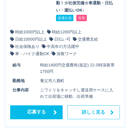
勤！☆社保完備☆車通勤・日払
い・週払いOK♪
派遣社員
長期
時給1000円以上
時給1200円以上
日給10000円以上
日払い可
交通費支給
社会保険あり
中高年の方活躍中
車・バイク通勤OK
深夜ワーク
給与
時給1400円交通費有(規定) 22-5時深夜帯
1750円
勤務地
養父市八鹿町
仕事内容
ニワトリをキャッチし運送用ケースに入
れて出荷場に移動、出荷準備
応募する
詳しく見る