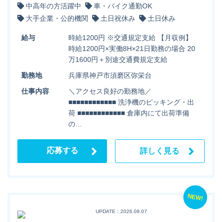
中高年の方活躍中
車・バイク通勤OK
大手企業・公的機関
土日祝休み
土日休み
給与
時給1200円 ※交通規定支給 【月収例】
時給1200円×実働8H×21日勤務の場合 20
万1600円＋別途交通費規定支給
勤務地
兵庫県神戸市須磨区弥栄台
仕事内容
＼アクセス良好の勤務地／
■■■■■■■■■■■■ 洗浄機のピッキング・出
荷 ■■■■■■■■■■■■ 倉庫内にて出荷準備
の…
応募する
詳しく見る
NEW!
UPDATE：2026.08.07