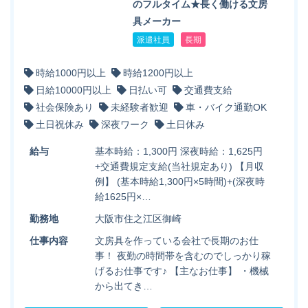
のフルタイム★長く働ける文房
具メーカー
派遣社員
長期
時給1000円以上
時給1200円以上
日給10000円以上
日払い可
交通費支給
社会保険あり
未経験者歓迎
車・バイク通勤OK
土日祝休み
深夜ワーク
土日休み
給与
基本時給：1,300円 深夜時給：1,625円
+交通費規定支給(当社規定あり) 【月収
例】 (基本時給1,300円×5時間)+(深夜時
給1625円×…
勤務地
大阪市住之江区御崎
仕事内容
文房具を作っている会社で長期のお仕
事！ 夜勤の時間帯を含むのでしっかり稼
げるお仕事です♪ 【主なお仕事】 ・機械
から出てき…