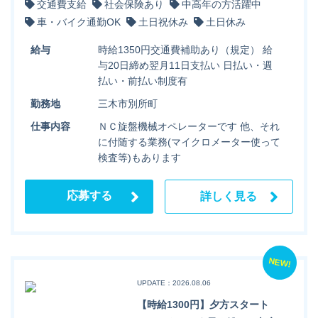
交通費支給
社会保険あり
中高年の方活躍中
車・バイク通勤OK
土日祝休み
土日休み
給与
時給1350円交通費補助あり（規定） 給
与20日締め翌月11日支払い 日払い・週
払い・前払い制度有
勤務地
三木市別所町
仕事内容
ＮＣ旋盤機械オペレーターです 他、それ
に付随する業務(マイクロメーター使って
検査等)もあります
応募する
詳しく見る
NEW!
UPDATE：2026.08.06
【時給1300円】夕方スタート