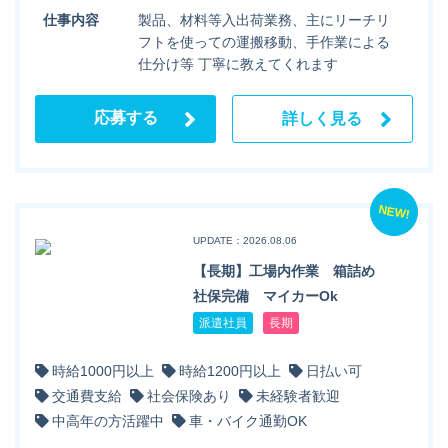
仕事内容
製品、材料等入出荷業務、主にリーチリ
フトを使っての運搬移動、手作業による
仕分け等 丁寧に教えてくれます
応募する
詳しく見る
NEW!
UPDATE：2026.08.06
【長期】工場内作業 箱詰め
社保完備 マイカーOk
派遣社員
長期
時給1000円以上
時給1200円以上
日払い可
交通費支給
社会保険あり
未経験者歓迎
中高年の方活躍中
車・バイク通勤OK