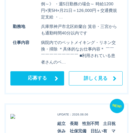
例～》 ・週5日勤務の場合～ 時給1200
円×実5H×月21日＝126,000円＋交通費規
定支給 ・…
勤務地
兵庫県神戸市北区鈴蘭台 箕谷・三宮から
も通勤時間40分以内です
仕事内容
病院内でのベットメイキング・リネン交
換・掃除 ＊具体的なお仕事内容＊ ￣￣
￣￣￣￣￣￣￣￣￣ ■利用されている患
者さんのベ…
応募する
詳しく見る
NEW!
UPDATE：2026.08.06
組立 長期 性別不問 土日祝
休み 社保完備 日払い有 マ