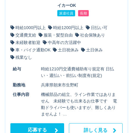
イカーOK
派遣社員
長期
時給1000円以上
時給1200円以上
日払い可
交通費支給
服装・髪型自由
社会保険あり
未経験者歓迎
中高年の方活躍中
車・バイク通勤OK
土日祝休み
土日休み
残業なし
給与
時給1210円交通費補助有り規定有 日払
い・週払い・前払い制度有(規定)
勤務地
兵庫県朝来市生野町
仕事内容
機械部品の組立、ライン作業ではありま
せん 未経験でも出来るお仕事です 電
動ドライバーも使いますが、難しくあり
ませんよ！ …
応募する
詳しく見る