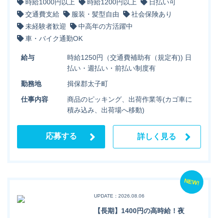
時給1000円以上
時給1200円以上
日払い可
交通費支給
服装・髪型自由
社会保険あり
未経験者歓迎
中高年の方活躍中
車・バイク通勤OK
給与
時給1250円（交通費補助有（規定有)) 日
払い・週払い・前払い制度有
勤務地
揖保郡太子町
仕事内容
商品のピッキング、出荷作業等(カゴ車に
積み込み、出荷場へ移動)
応募する
詳しく見る
NEW!
UPDATE：2026.08.06
【長期】1400円の高時給！夜