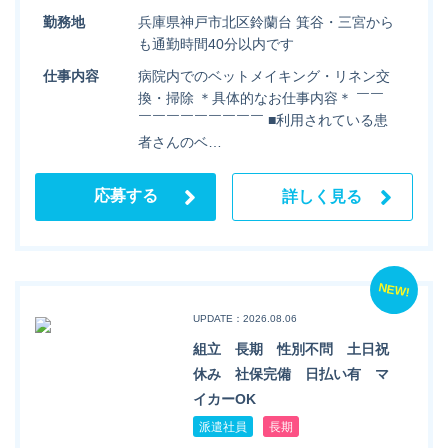
勤務地
兵庫県神戸市北区鈴蘭台 箕谷・三宮から
も通勤時間40分以内です
仕事内容
病院内でのベットメイキング・リネン交
換・掃除 ＊具体的なお仕事内容＊ ￣￣
￣￣￣￣￣￣￣￣￣ ■利用されている患
者さんのベ…
応募する
詳しく見る
NEW!
UPDATE：2026.08.06
組立 長期 性別不問 土日祝
休み 社保完備 日払い有 マ
イカーOK
派遣社員
長期