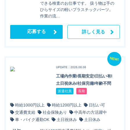
できる検査のお仕事です。 扱う物は手の
ひらサイズの軽いプラスチックパーツ。
作業の流…
応募する
詳しく見る
NEW!
UPDATE：2026.08.06
工場内作業l長期安定l日払い有l
土日祝休みl社保完備l年齢不問
派遣社員
長期
時給1000円以上
時給1200円以上
日払い可
交通費支給
社会保険あり
中高年の方活躍中
車・バイク通勤OK
土日祝休み
土日休み