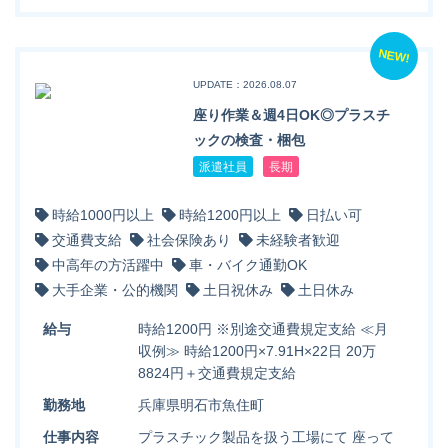
NEW!
UPDATE：2026.08.07
座り作業＆週4日OK◎プラスチ
ックの検査・梱包
派遣社員
長期
時給1000円以上
時給1200円以上
日払い可
交通費支給
社会保険あり
未経験者歓迎
中高年の方活躍中
車・バイク通勤OK
大手企業・公的機関
土日祝休み
土日休み
給与
時給1200円 ※別途交通費規定支給 ≪月
収例≫ 時給1200円×7.91H×22日 20万
8824円＋交通費規定支給
勤務地
兵庫県明石市魚住町
仕事内容
プラスチック製品を扱う工場にて 座って