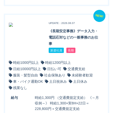
NEW!
UPDATE：2026.08.07
《長期安定事務》データ入力・
電話応対などの一般事務のお仕
事
派遣社員
長期
時給1000円以上
時給1200円以上
日給10000円以上
日払い可
交通費支給
服装・髪型自由
社会保険あり
未経験者歓迎
車・バイク通勤OK
土日祝休み
土日休み
残業なし
給与
時給1,300円 （交通費規定支給） 《～月
収例～》 時給1,300×実8H×22日＝
228,800円＋交通費規定支給