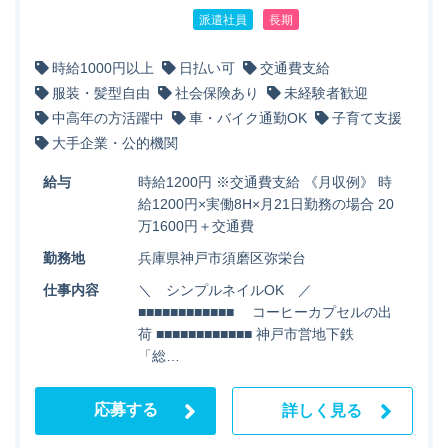
派遣社員
長期
時給1000円以上
日払い可
交通費支給
服装・髪型自由
社会保険あり
未経験者歓迎
中高年の方活躍中
車・バイク通勤OK
子育て支援
大手企業・公的機関
給与
時給1200円 ※交通費支給 《月収例》 時
給1200円×実働8H×月21日勤務の場合 20
万1600円＋交通費
勤務地
兵庫県神戸市須磨区弥栄台
仕事内容
＼ シンプルネイルOK ／
■■■■■■■■■■■■ コーヒーカプセルの出
荷 ■■■■■■■■■■■■ 神戸市営地下鉄
「総…
応募する
詳しく見る