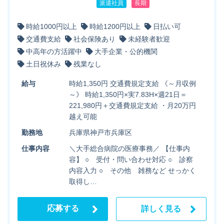
派遣社員
長期
時給1000円以上
時給1200円以上
日払い可
交通費支給
社会保険あり
未経験者歓迎
中高年の方活躍中
大手企業・公的機関
土日祝休み
残業なし
給与
時給1,350円 交通費規定支給 《～月収例
～》 時給1,350円×実7.83H×週21日＝
221,980円＋交通費規定支給 ・月20万円
越え可能
勤務地
兵庫県神戸市兵庫区
仕事内容
＼大手総合病院の医療事務／ 【仕事内
容】 ○ 受付・問い合わせ対応 ○ 診察
内容入力 ○ その他 雑務など せっかく
取得し…
応募する
詳しく見る