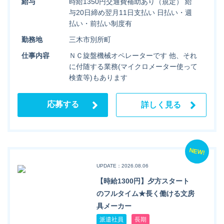
給与
時給1350円交通費補助あり（規定） 給
与20日締め翌月11日支払い 日払い・週
払い・前払い制度有
勤務地
三木市別所町
仕事内容
ＮＣ旋盤機械オペレーターです 他、それ
に付随する業務(マイクロメーター使って
検査等)もあります
応募する
詳しく見る
NEW!
UPDATE：2026.08.06
【時給1300円】夕方スタート
のフルタイム★長く働ける文房
具メーカー
派遣社員
長期