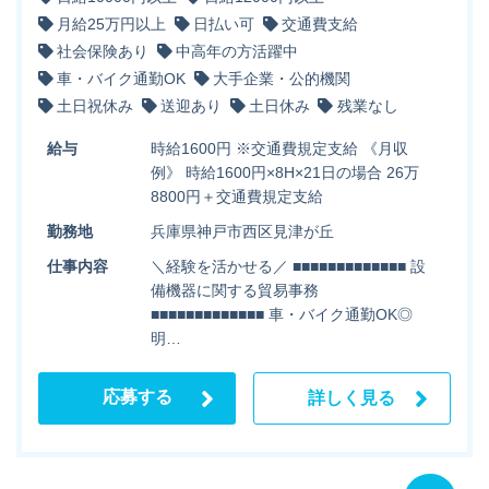
月給25万円以上
日払い可
交通費支給
社会保険あり
中高年の方活躍中
車・バイク通勤OK
大手企業・公的機関
土日祝休み
送迎あり
土日休み
残業なし
給与
時給1600円 ※交通費規定支給 《月収
例》 時給1600円×8H×21日の場合 26万
8800円＋交通費規定支給
勤務地
兵庫県神戸市西区見津が丘
仕事内容
＼経験を活かせる／ ■■■■■■■■■■■■■ 設
備機器に関する貿易事務
■■■■■■■■■■■■■ 車・バイク通勤OK◎
明…
応募する
詳しく見る