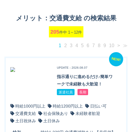
メリット：交通費支給 の検索結果
205
件中 1～12件
1
2
3
4
5
6
7
8
9
10
>
≫
NEW!
UPDATE：2026.08.07
指示通りに進めるだけ♪簡単ワ
ークで未経験も大歓迎！
派遣社員
長期
時給1000円以上
時給1200円以上
日払い可
交通費支給
社会保険あり
未経験者歓迎
土日祝休み
土日休み