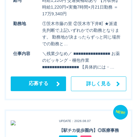
給与
時給1,220円 交通費補助あり 【月収例】
時給1,220円×実働7時間×月21日勤務 ＝
17万9,340円
勤務地
①茨木市藤の里 ②茨木市下井町 ★派遣
先判断で上記いずれかでの勤務となりま
す。 勤務地が決まったらずっと同じ場所
での勤務と…
仕事内容
＼残業少なめ／ ■■■■■■■■■■■■■■■ お薬
のピッキング・梱包作業
■■■■■■■■■■■■■■■ 【具体的には・…
応募する
詳しく見る
NEW!
UPDATE：2026.08.07
【駅チカ徒歩圏内】◎医療事務