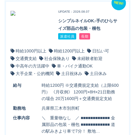
NEW!
UPDATE：2026.08.07
シンプルネイルOK♪手のひらサ
イズ部品の包装・梱包
派遣社員
長期
時給1000円以上
時給1200円以上
日払い可
交通費支給
社会保険あり
未経験者歓迎
中高年の方活躍中
車・バイク通勤OK
大手企業・公的機関
土日祝休み
土日休み
給与
時給1200円 ※交通費規定支給（上限600
円） 《月収例》 1200円×8H×21日勤務
の場合 20万1600円＋交通費規定支給
勤務地
兵庫県三木市別所町
仕事内容
＼ 重量物なし ／ ■■■■■■■■■■■■ 金
属部品の包装・梱包 ■■■■■■■■■■■■ 道
の駅みきより車で7分！ 敷地…