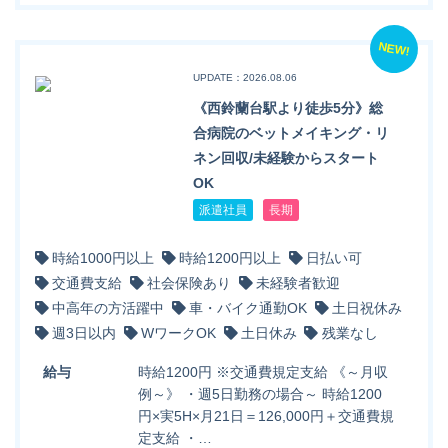
NEW!
UPDATE：2026.08.06
《西鈴蘭台駅より徒歩5分》総
合病院のベットメイキング・リ
ネン回収/未経験からスタート
OK
派遣社員
長期
時給1000円以上
時給1200円以上
日払い可
交通費支給
社会保険あり
未経験者歓迎
中高年の方活躍中
車・バイク通勤OK
土日祝休み
週3日以内
WワークOK
土日休み
残業なし
給与
時給1200円 ※交通費規定支給 《～月収
例～》 ・週5日勤務の場合～ 時給1200
円×実5H×月21日＝126,000円＋交通費規
定支給 ・…