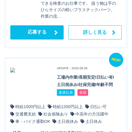
できる検査のお仕事です。 扱う物は手の
ひらサイズの軽いプラスチックパーツ。
作業の流…
応募する
詳しく見る
NEW!
UPDATE：2026.08.06
工場内作業l長期安定l日払い有l
土日祝休みl社保完備l年齢不問
派遣社員
長期
時給1000円以上
時給1200円以上
日払い可
交通費支給
社会保険あり
中高年の方活躍中
車・バイク通勤OK
土日祝休み
土日休み