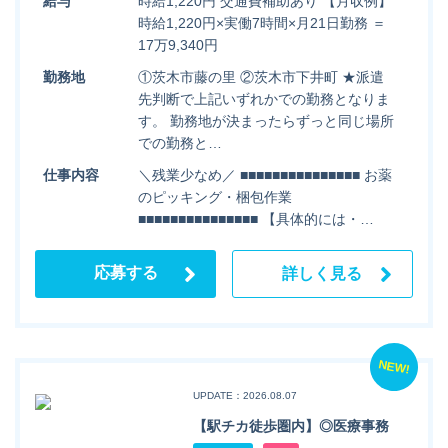
給与
時給1,220円 交通費補助あり 【月収例】
時給1,220円×実働7時間×月21日勤務 ＝
17万9,340円
勤務地
①茨木市藤の里 ②茨木市下井町 ★派遣
先判断で上記いずれかでの勤務となりま
す。 勤務地が決まったらずっと同じ場所
での勤務と…
仕事内容
＼残業少なめ／ ■■■■■■■■■■■■■■■ お薬
のピッキング・梱包作業
■■■■■■■■■■■■■■■ 【具体的には・…
応募する
詳しく見る
NEW!
UPDATE：2026.08.07
【駅チカ徒歩圏内】◎医療事務