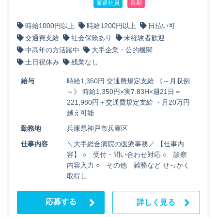
派遣社員
長期
時給1000円以上
時給1200円以上
日払い可
交通費支給
社会保険あり
未経験者歓迎
中高年の方活躍中
大手企業・公的機関
土日祝休み
残業なし
給与
時給1,350円 交通費規定支給 《～月収例
～》 時給1,350円×実7.83H×週21日＝
221,980円＋交通費規定支給 ・月20万円
越え可能
勤務地
兵庫県神戸市兵庫区
仕事内容
＼大手総合病院の医療事務／ 【仕事内
容】 ○ 受付・問い合わせ対応 ○ 診察
内容入力 ○ その他 雑務など せっかく
取得し…
応募する
詳しく見る