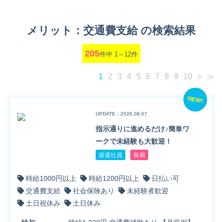
メリット：交通費支給 の検索結果
205
件中 1～12件
1
2
3
4
5
6
7
8
9
10
>
≫
NEW!
UPDATE：2026.08.07
指示通りに進めるだけ♪簡単ワ
ークで未経験も大歓迎！
派遣社員
長期
時給1000円以上
時給1200円以上
日払い可
交通費支給
社会保険あり
未経験者歓迎
土日祝休み
土日休み