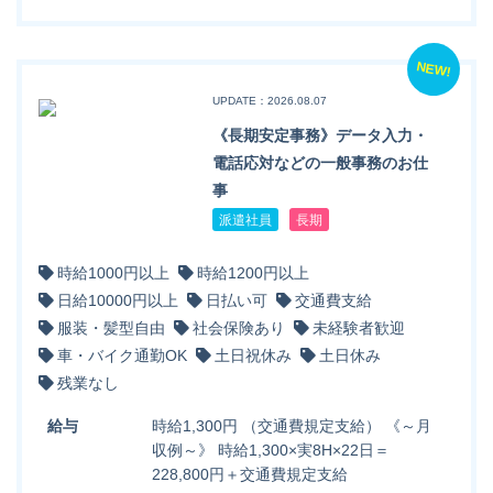
NEW!
UPDATE：2026.08.07
《長期安定事務》データ入力・
電話応対などの一般事務のお仕
事
派遣社員
長期
時給1000円以上
時給1200円以上
日給10000円以上
日払い可
交通費支給
服装・髪型自由
社会保険あり
未経験者歓迎
車・バイク通勤OK
土日祝休み
土日休み
残業なし
給与
時給1,300円 （交通費規定支給） 《～月
収例～》 時給1,300×実8H×22日＝
228,800円＋交通費規定支給