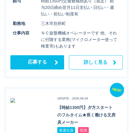
給与
時給1350円交通費補助あり（規定） 給
与20日締め翌月11日支払い 日払い・週
払い・前払い制度有
勤務地
三木市別所町
仕事内容
ＮＣ旋盤機械オペレーターです 他、それ
に付随する業務(マイクロメーター使って
検査等)もあります
応募する
詳しく見る
NEW!
UPDATE：2026.08.06
【時給1300円】夕方スタート
のフルタイム★長く働ける文房
具メーカー
派遣社員
長期