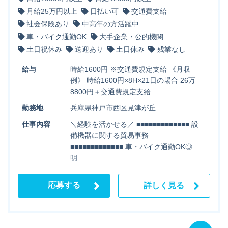
月給25万円以上
日払い可
交通費支給
社会保険あり
中高年の方活躍中
車・バイク通勤OK
大手企業・公的機関
土日祝休み
送迎あり
土日休み
残業なし
給与
時給1600円 ※交通費規定支給 《月収
例》 時給1600円×8H×21日の場合 26万
8800円＋交通費規定支給
勤務地
兵庫県神戸市西区見津が丘
仕事内容
＼経験を活かせる／ ■■■■■■■■■■■■■ 設
備機器に関する貿易事務
■■■■■■■■■■■■■ 車・バイク通勤OK◎
明…
応募する
詳しく見る