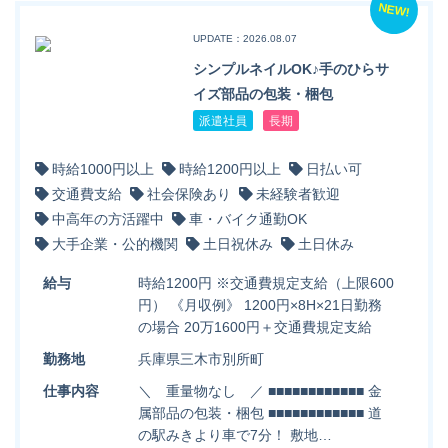
NEW!
UPDATE：2026.08.07
シンプルネイルOK♪手のひらサ
イズ部品の包装・梱包
派遣社員
長期
時給1000円以上
時給1200円以上
日払い可
交通費支給
社会保険あり
未経験者歓迎
中高年の方活躍中
車・バイク通勤OK
大手企業・公的機関
土日祝休み
土日休み
給与
時給1200円 ※交通費規定支給（上限600
円） 《月収例》 1200円×8H×21日勤務
の場合 20万1600円＋交通費規定支給
勤務地
兵庫県三木市別所町
仕事内容
＼ 重量物なし ／ ■■■■■■■■■■■■ 金
属部品の包装・梱包 ■■■■■■■■■■■■ 道
の駅みきより車で7分！ 敷地…