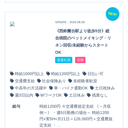
NEW!
UPDATE：2026.08.06
《西鈴蘭台駅より徒歩5分》総
合病院のベットメイキング・リ
ネン回収/未経験からスタート
OK
派遣社員
長期
時給1000円以上
時給1200円以上
日払い可
交通費支給
社会保険あり
未経験者歓迎
中高年の方活躍中
車・バイク通勤OK
土日祝休み
週3日以内
WワークOK
土日休み
残業なし
給与
時給1200円 ※交通費規定支給 《～月収
例～》 ・週5日勤務の場合～ 時給1200
円×実5H×月21日＝126,000円＋交通費規
定支給 ・…