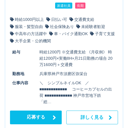
派遣社員
長期
時給1000円以上
日払い可
交通費支給
服装・髪型自由
社会保険あり
未経験者歓迎
中高年の方活躍中
車・バイク通勤OK
子育て支援
大手企業・公的機関
給与
時給1200円 ※交通費支給 《月収例》 時
給1200円×実働8H×月21日勤務の場合 20
万1600円＋交通費
勤務地
兵庫県神戸市須磨区弥栄台
仕事内容
＼ シンプルネイルOK ／
■■■■■■■■■■■■ コーヒーカプセルの出
荷 ■■■■■■■■■■■■ 神戸市営地下鉄
「総…
応募する
詳しく見る