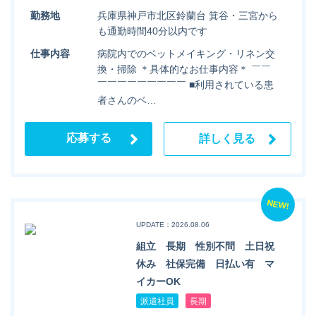
勤務地
兵庫県神戸市北区鈴蘭台 箕谷・三宮から
も通勤時間40分以内です
仕事内容
病院内でのベットメイキング・リネン交
換・掃除 ＊具体的なお仕事内容＊ ￣￣
￣￣￣￣￣￣￣￣￣ ■利用されている患
者さんのベ…
応募する
詳しく見る
NEW!
UPDATE：2026.08.06
組立 長期 性別不問 土日祝
休み 社保完備 日払い有 マ
イカーOK
派遣社員
長期