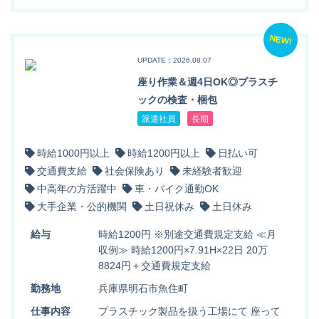
NEW!
UPDATE：2026.08.07
座り作業＆週4日OK◎プラスチ
ックの検査・梱包
派遣社員
長期
時給1000円以上
時給1200円以上
日払い可
交通費支給
社会保険あり
未経験者歓迎
中高年の方活躍中
車・バイク通勤OK
大手企業・公的機関
土日祝休み
土日休み
給与
時給1200円 ※別途交通費規定支給 ≪月
収例≫ 時給1200円×7.91H×22日 20万
8824円＋交通費規定支給
勤務地
兵庫県明石市魚住町
仕事内容
プラスチック製品を扱う工場にて 座って