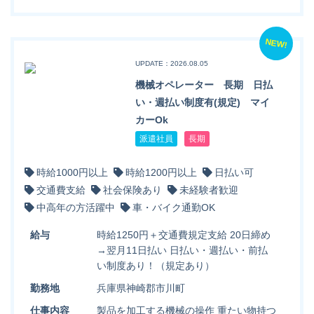
NEW!
UPDATE：2026.08.05
機械オペレーター 長期 日払
い・週払い制度有(規定) マイ
カーOk
派遣社員
長期
時給1000円以上
時給1200円以上
日払い可
交通費支給
社会保険あり
未経験者歓迎
中高年の方活躍中
車・バイク通勤OK
給与
時給1250円＋交通費規定支給 20日締め
→翌月11日払い 日払い・週払い・前払
い制度あり！（規定あり）
勤務地
兵庫県神崎郡市川町
仕事内容
製品を加工する機械の操作 重たい物持つ