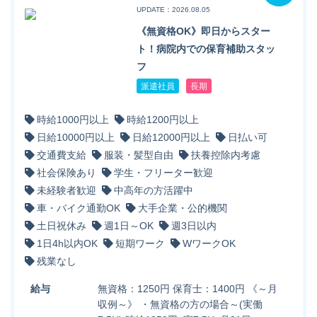
UPDATE：2026.08.05
《無資格OK》即日からスター
ト！病院内での保育補助スタッ
フ
派遣社員
長期
時給1000円以上
時給1200円以上
日給10000円以上
日給12000円以上
日払い可
交通費支給
服装・髪型自由
扶養控除内考慮
社会保険あり
学生・フリーター歓迎
未経験者歓迎
中高年の方活躍中
車・バイク通勤OK
大手企業・公的機関
土日祝休み
週1日～OK
週3日以内
1日4h以内OK
短期ワーク
WワークOK
残業なし
給与
無資格：1250円 保育士：1400円 《～月
収例～》 ・無資格の方の場合～(実働