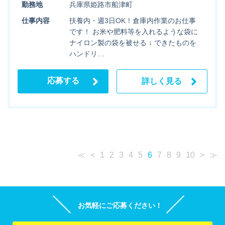
勤務地
兵庫県姫路市船津町
仕事内容
扶養内・週3日OK！倉庫内作業のお仕事
です！ お米や肥料等を入れるような袋に
ナイロン製の袋を被せる ↓ できたものを
ハンドリ…
応募する
詳しく見る
≪
<
1
2
3
4
5
6
7
8
9
10
>
≫
お気軽にご応募ください！