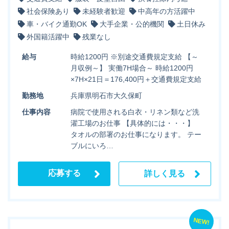
社会保険あり
未経験者歓迎
中高年の方活躍中
車・バイク通勤OK
大手企業・公的機関
土日休み
外国籍活躍中
残業なし
給与
時給1200円 ※別途交通費規定支給 【～
月収例～】 実働7H場合～ 時給1200円
×7H×21日＝176,400円＋交通費規定支給
勤務地
兵庫県明石市大久保町
仕事内容
病院で使用される白衣・リネン類など洗
濯工場のお仕事 【具体的には・・・】
タオルの部署のお仕事になります。 テー
ブルにいろ…
応募する
詳しく見る
NEW!