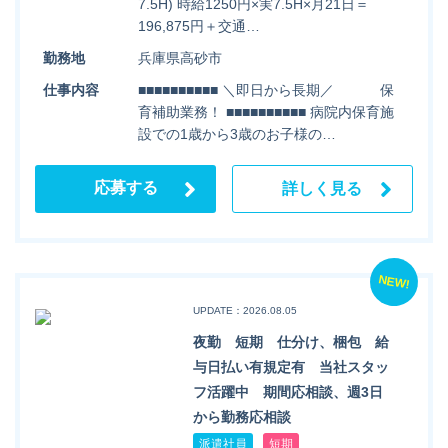
7.5H) 時給1250円×実7.5H×月21日＝
196,875円＋交通…
勤務地
兵庫県高砂市
仕事内容
■■■■■■■■■■ ＼即日から長期／ 保
育補助業務！ ■■■■■■■■■■ 病院内保育施
設での1歳から3歳のお子様の…
応募する
詳しく見る
NEW!
UPDATE：2026.08.05
夜勤 短期 仕分け、梱包 給
与日払い有規定有 当社スタッ
フ活躍中 期間応相談、週3日
から勤務応相談
派遣社員
短期