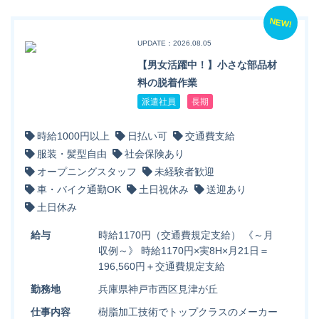
NEW!
UPDATE：2026.08.05
【男女活躍中！】小さな部品材
料の脱着作業
派遣社員
長期
時給1000円以上
日払い可
交通費支給
服装・髪型自由
社会保険あり
オープニングスタッフ
未経験者歓迎
車・バイク通勤OK
土日祝休み
送迎あり
土日休み
給与
時給1170円（交通費規定支給） 《～月
収例～》 時給1170円×実8H×月21日＝
196,560円＋交通費規定支給
勤務地
兵庫県神戸市西区見津が丘
仕事内容
樹脂加工技術でトップクラスのメーカー