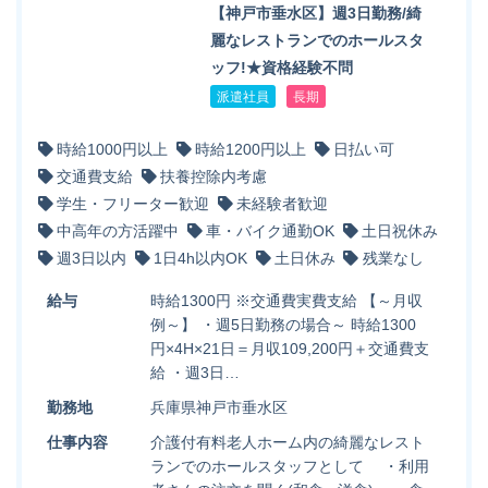
【神戸市垂水区】週3日勤務/綺
麗なレストランでのホールスタ
ッフ!★資格経験不問
派遣社員
長期
時給1000円以上
時給1200円以上
日払い可
交通費支給
扶養控除内考慮
学生・フリーター歓迎
未経験者歓迎
中高年の方活躍中
車・バイク通勤OK
土日祝休み
週3日以内
1日4h以内OK
土日休み
残業なし
給与
時給1300円 ※交通費実費支給 【～月収
例～】 ・週5日勤務の場合～ 時給1300
円×4H×21日＝月収109,200円＋交通費支
給 ・週3日…
勤務地
兵庫県神戸市垂水区
仕事内容
介護付有料老人ホーム内の綺麗なレスト
ランでのホールスタッフとして ・利用