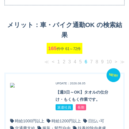
メリット：車・バイク通勤OK の検索結
果
165
件中 61～72件
≪
<
1
2
3
4
5
6
7
8
9
10
>
≫
NEW!
UPDATE：2026.08.05
【週3日～OK】タオルの仕分
け・もくもく作業です。
派遣社員
長期
時給1000円以上
時給1200円以上
日払い可
交通費支給
服装・髪型自由
扶養控除内考慮