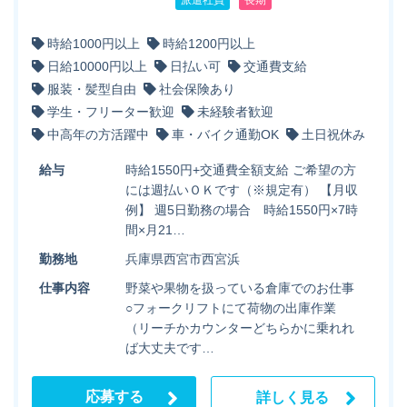
派遣社員
長期
時給1000円以上
時給1200円以上
日給10000円以上
日払い可
交通費支給
服装・髪型自由
社会保険あり
学生・フリーター歓迎
未経験者歓迎
中高年の方活躍中
車・バイク通勤OK
土日祝休み
給与
時給1550円+交通費全額支給 ご希望の方
には週払いＯＫです（※規定有） 【月収
例】 週5日勤務の場合 時給1550円×7時
間×月21…
勤務地
兵庫県西宮市西宮浜
仕事内容
野菜や果物を扱っている倉庫でのお仕事
○フォークリフトにて荷物の出庫作業
（リーチかカウンターどちらかに乗れれ
ば大丈夫です…
応募する
詳しく見る