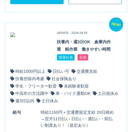
NEW!
UPDATE：2026.08.05
扶養内・週3日OK 倉庫内作
業 軽作業 働きやすい時間
派遣社員
長期
時給1000円以上
日払い可
交通費支給
扶養控除内考慮
社会保険あり
学生・フリーター歓迎
未経験者歓迎
中高年の方活躍中
車・バイク通勤OK
土日祝休み
週3日以内
土日休み
給与
時給1150円＋交通費規定支給 20日締め
→翌月11日払い 日払い・週払い・前払
い制度あり！（規定あり）