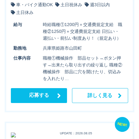
車・バイク通勤OK
土日祝休み
週3日以内
土日休み
給与
時給職種①1200円＋交通費規定支給 職
種②1250円＋交通費規定支給 日払い・
週払い・前払い制度あり！（規定あり）
勤務地
兵庫県姫路市山田町
仕事内容
職種①機械操作 部品セット→ボタン押
す→出来たら取り出すの繰り返し 職種②
機械操作 部品に穴を開けたり、切込み
を入れたり…
応募する
詳しく見る
NEW!
UPDATE：2026.08.05