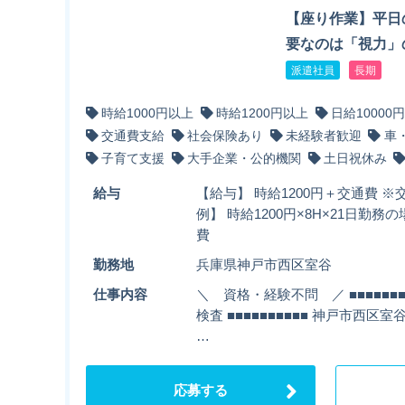
【座り作業】平日
要なのは「視力」
派遣社員
長期
時給1000円以上
時給1200円以上
日給10000
交通費支給
社会保険あり
未経験者歓迎
車
子育て支援
大手企業・公的機関
土日祝休み
給与
【給与】 時給1200円＋交通費 
例】 時給1200円×8H×21日勤務の
費
勤務地
兵庫県神戸市西区室谷
仕事内容
＼ 資格・経験不問 ／ ■■■■■■
検査 ■■■■■■■■■■ 神戸市西区
…
応募する