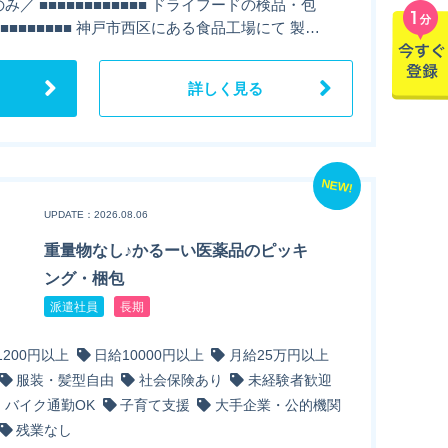
み／ ■■■■■■■■■■■■ ドライフードの検品・包
■■■■■■■■■■ 神戸市西区にある食品工場にて 製…
詳しく見る
NEW!
UPDATE：2026.08.06
重量物なし♪かるーい医薬品のピッキ
ング・梱包
派遣社員
長期
1200円以上
日給10000円以上
月給25万円以上
服装・髪型自由
社会保険あり
未経験者歓迎
・バイク通勤OK
子育て支援
大手企業・公的機関
残業なし