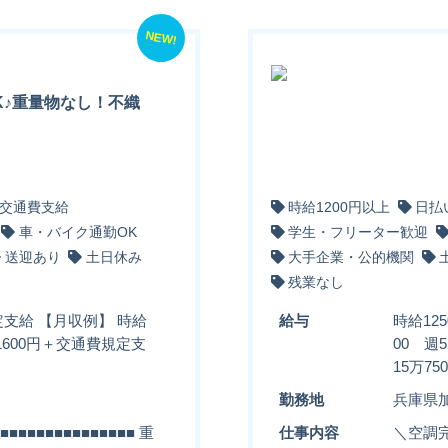
NEW!
K♪重量物なし！不織
交通費支給
時給1200円以上
日払
車・バイク通勤OK
学生・フリーター歓迎
送迎あり
土日休み
大手企業・公的機関
残業なし
定支給 【月収例】 時給
給与
時給12
万1600円＋交通費規定支
00 週
15万7
勤務地
兵庫県
■■■■■■■■■■■■ 重
仕事内容
＼空調完