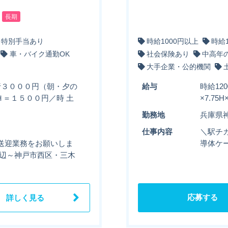
長期
・特別手当あり
時給1000円以上
時給
車・バイク通勤OK
社会保険あり
中高年
大手企業・公的機関
運行３０００円（朝・夕の
給与
時給12
Ｈ＝１５００円／時 土
×7.7
勤務地
兵庫県
仕事内容
＼駅チカ
送迎業務をお願いしま
導体ケー
周辺～神戸市西区・三木
応募する
詳しく見る