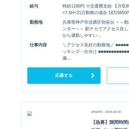
給与
時給1180円 ※交通費支給 【月収例
×7.5H×21日勤務の場合 18万58
勤務地
兵庫県神戸市須磨区弥栄台 ～～
ンター～～ 駅チカでアクセス良
から通勤しやすい…
仕事内容
＼アクセス良好の勤務地／ ■■■■■■
ッキング・仕分け ■■■■■■■■■■
備…
応募する
UPDATE：2026.08.06
【急募】隙間時間