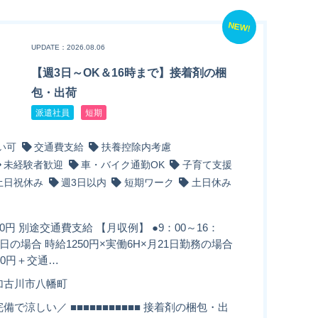
NEW!
UPDATE：2026.08.06
【週3日～OK＆16時まで】接着剤の梱
包・出荷
派遣社員
短期
い可
交通費支給
扶養控除内考慮
未経験者歓迎
車・バイク通勤OK
子育て支援
土日祝休み
週3日以内
短期ワーク
土日休み
50円 別途交通費支給 【月収例】 ●9：00～16：
5日の場合 時給1250円×実働6H×月21日勤務の場合
500円＋交通…
加古川市八幡町
備で涼しい／ ■■■■■■■■■■■ 接着剤の梱包・出