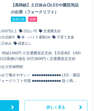
【高時給】土日休み◎LEDや園芸用品
の出荷（フォークリフト）
派遣社員
短期
1200円以上
日払い可
交通費支給
の方活躍中
車・バイク通勤OK
子育て支援
土日休み
残業なし
 時給1450円 ※交通費規定支給 【月収例】 1450
×21日勤務の場合 24万3600円＋交通費規定支給
加古川市神野町
みで働きやすい／ ■■■■■■■■■■■■■ LED・園芸
ォークリフト作業 ■■■■■■■■■■■■■ 扱う商…
詳しく見る