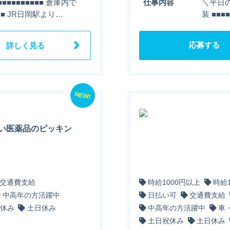
■■■■■■■■ 倉庫内で
仕事内容
＼平日の
■■ JR日岡駅より…
装 ■■
応募する
詳しく見る
NEW!
い医薬品のピッキン
交通費支給
時給1000円以上
時給
中高年の方活躍中
日払い可
交通費支給
休み
土日休み
中高年の方活躍中
車
土日祝休み
土日休み