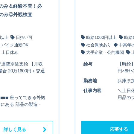
のみ＆経験不問！必
のみ◎外観検査
円以上
日払い可
時給1000円以上
時給
・バイク通勤OK
社会保険あり
中高年
土日休み
大手企業・公的機関
※交通費別途支給 【月収
給与
【時給】
場合 20万1600円＋交通
円×8H
勤務地
兵庫県
仕事内容
＼土日休
■■■■ 座ってできる外観
用品のフ
室谷にある 部品の製造・
応募する
詳しく見る