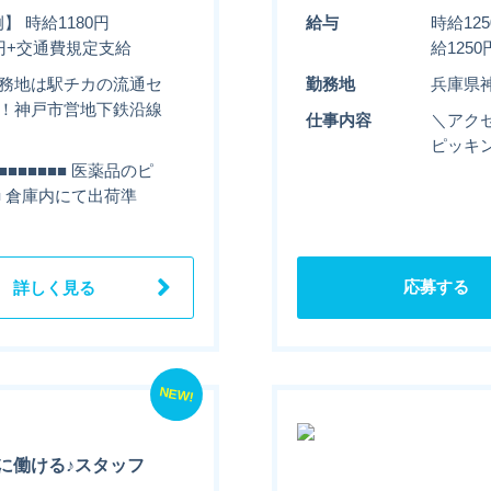
】 時給1180円
給与
時給12
50円+交通費規定支給
給125
勤務地は駅チカの流通セ
勤務地
兵庫県
し！神戸市営地下鉄沿線
仕事内容
＼アクセ
ピッキン
■■■■■■ 医薬品のピ
■■ 倉庫内にて出荷準
応募する
詳しく見る
NEW!
に働ける♪スタッフ