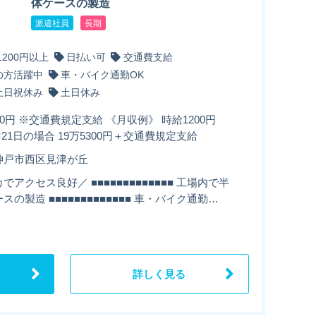
体ケースの製造
派遣社員
長期
1200円以上
日払い可
交通費支給
の方活躍中
車・バイク通勤OK
土日祝休み
土日休み
00円 ※交通費規定支給 《月収例》 時給1200円
5H×21日の場合 19万5300円＋交通費規定支給
神戸市西区見津が丘
でアクセス良好／ ■■■■■■■■■■■■■ 工場内で半
スの製造 ■■■■■■■■■■■■■ 車・バイク通勤…
詳しく見る