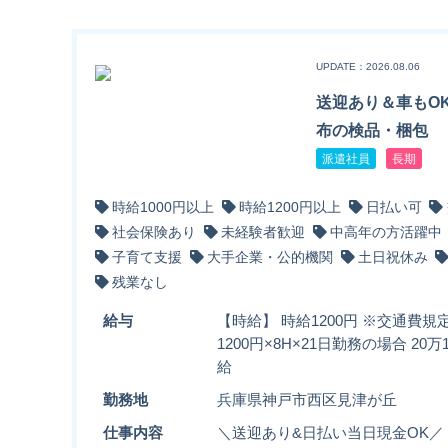
UPDATE：2026.08.06
送迎あり＆車もO
布の検品・梱包
派遣社員
長期
時給1000円以上
時給1200円以上
日払い可
社会保険あり
未経験者歓迎
中高年の方活躍中
子育て支援
大手企業・公的機関
土日祝休み
残業なし
給与
【時給】 時給1200円 ※交通費規
1200円×8H×21日勤務の場合 20
給
勤務地
兵庫県神戸市西区見津が丘
仕事内容
＼送迎あり&日払い当日現金OK／ ■■■