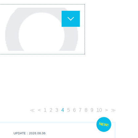
≪
<
1
2
3
4
5
6
7
8
9
10
>
≫
NEW!
UPDATE：2026.08.06