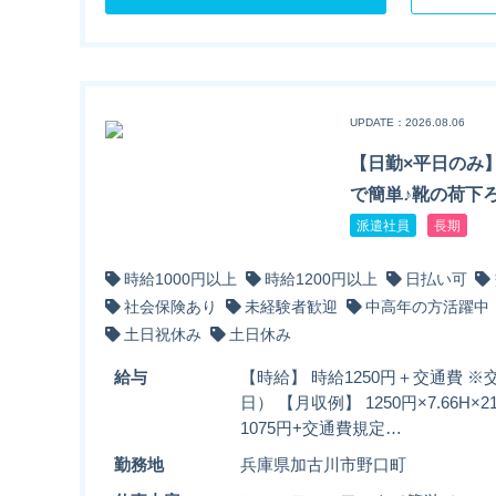
UPDATE：2026.08.06
【日勤×平日のみ
で簡単♪靴の荷下
派遣社員
長期
時給1000円以上
時給1200円以上
日払い可
社会保険あり
未経験者歓迎
中高年の方活躍中
土日祝休み
土日休み
給与
【時給】 時給1250円＋交通費 ※
日） 【月収例】 1250円×7.66H×
1075円+交通費規定…
勤務地
兵庫県加古川市野口町