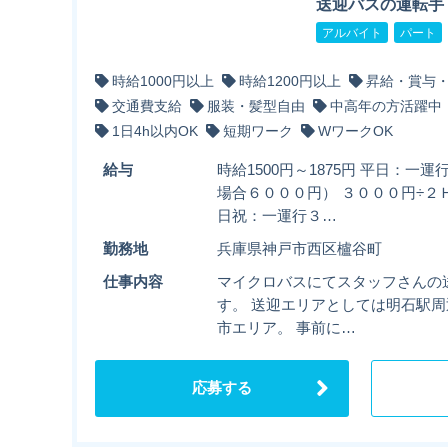
送迎バスの運転手
アルバイト
パート
時給1000円以上
時給1200円以上
昇給・賞与
交通費支給
服装・髪型自由
中高年の方活躍中
1日4h以内OK
短期ワーク
WワークOK
給与
時給1500円～1875円 平日：一
場合６０００円） ３０００円÷２
日祝：一運行３…
勤務地
兵庫県神戸市西区櫨谷町
仕事内容
マイクロバスにてスタッフさんの
す。 送迎エリアとしては明石駅
市エリア。 事前に…
応募する