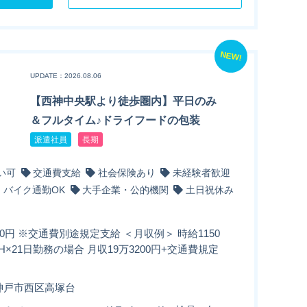
NEW!
UPDATE：2026.08.06
【西神中央駅より徒歩圏内】平日のみ
＆フルタイム♪ドライフードの包装
派遣社員
長期
い可
交通費支給
社会保険あり
未経験者歓迎
・バイク通勤OK
大手企業・公的機関
土日祝休み
50円 ※交通費別途規定支給 ＜月収例＞ 時給1150
75H×21日勤務の場合 月収19万3200円+交通費規定
神戸市西区高塚台