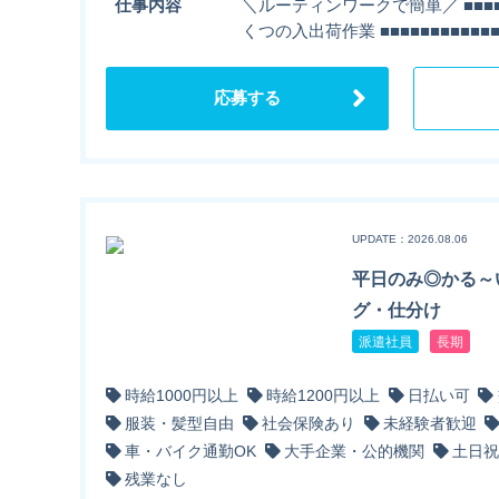
仕事内容
＼ルーティンワークで簡単／ ■■■■■
くつの入出荷作業 ■■■■■■■■■■■
応募する
UPDATE：2026.08.06
平日のみ◎かる～
グ・仕分け
派遣社員
長期
時給1000円以上
時給1200円以上
日払い可
服装・髪型自由
社会保険あり
未経験者歓迎
車・バイク通勤OK
大手企業・公的機関
土日祝
残業なし