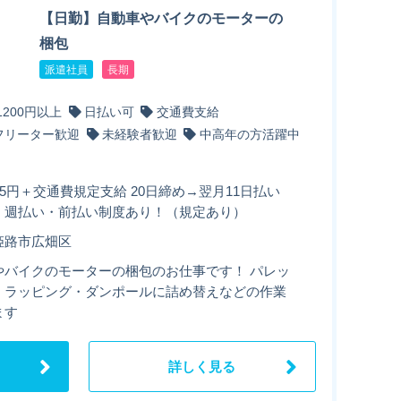
【日勤】自動車やバイクのモーターの
梱包
派遣社員
長期
1200円以上
日払い可
交通費支給
フリーター歓迎
未経験者歓迎
中高年の方活躍中
05円＋交通費規定支給 20日締め→翌月11日払い
・週払い・前払い制度あり！（規定あり）
姫路市広畑区
やバイクのモーターの梱包のお仕事です！ パレッ
・ラッピング・ダンポールに詰め替えなどの作業
ます
詳しく見る