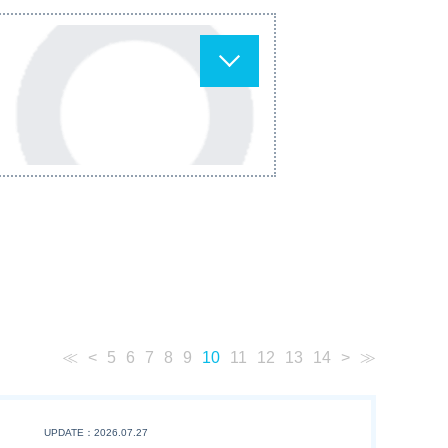
≪
<
5
6
7
8
9
10
11
12
13
14
>
≫
UPDATE：2026.07.27