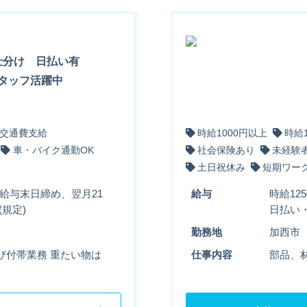
l仕分け 日払い有
タッフ活躍中
交通費支給
時給1000円以上
時給
車・バイク通勤OK
社会保険あり
未経験
土日祝休み
短期ワー
) 給与末日締め、翌月21
給与
時給12
規定)
日払い
勤務地
加西市
び付帯業務 重たい物は
仕事内容
部品、