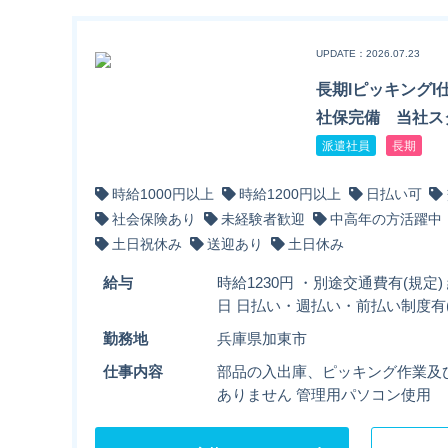
UPDATE：2026.07.23
長期lピッキング
社保完備 当社ス
派遣社員
長期
時給1000円以上
時給1200円以上
日払い可
社会保険あり
未経験者歓迎
中高年の方活躍中
土日祝休み
送迎あり
土日休み
給与
時給1230円 ・別途交通費有(規定
日 日払い・週払い・前払い制度有(
勤務地
兵庫県加東市
仕事内容
部品の入出庫、ピッキング作業及
ありません 管理用パソコン使用