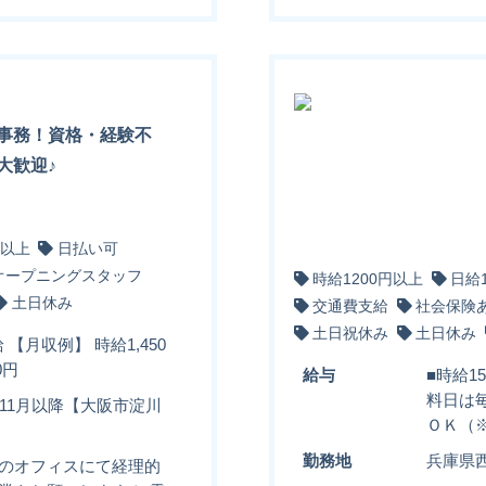
事務！資格・経験不
大歓迎♪
円以上
日払い可
オープニングスタッフ
時給1200円以上
日給
土日休み
交通費支給
社会保険
土日祝休み
土日休み
 【月収例】 時給1,450
0円
給与
■時給1
料日は
8.11月以降【大阪市淀川
ＯＫ（
勤務地
兵庫県
業のオフィスにて経理的