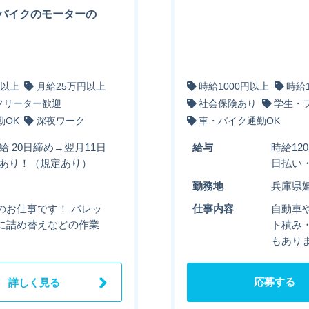
バイクのモーターの
円以上
月給25万円以上
時給1000円以上
時給
フリーター歓迎
社会保険あり
学生・
勤OK
深夜ワーク
車・バイク通勤OK
給 20日締め→翌月11日
給与
時給12
度あり！（規定あり）
日払い
勤務地
兵庫県
のお仕事です！ パレッ
仕事内容
自動車
に詰め替えなどの作業
ト積み
もあり
応募する
詳しく見る