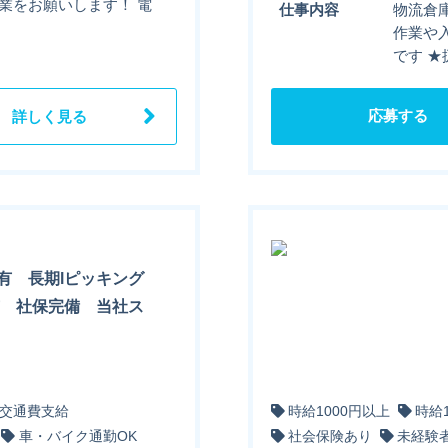
業をお願いします！ 電
仕事内容
物流倉
作業や
です ★
応募する
詳しく見る
有 長期lピッキング
有 社保完備 当社ス
交通費支給
時給1000円以上
時給
車・バイク通勤OK
社会保険あり
未経験