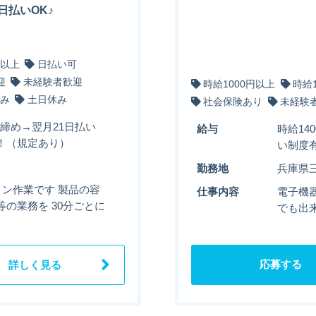
日払いOK♪
円以上
日払い可
迎
未経験者歓迎
時給1000円以上
時給
み
土日休み
社会保険あり
未経験
末締め→翌月21日払い
給与
時給14
！（規定あり）
い制度有
勤務地
兵庫県
ン作業です 製品の容
仕事内容
電子機
の業務を 30分ごとに
でも出
応募する
詳しく見る