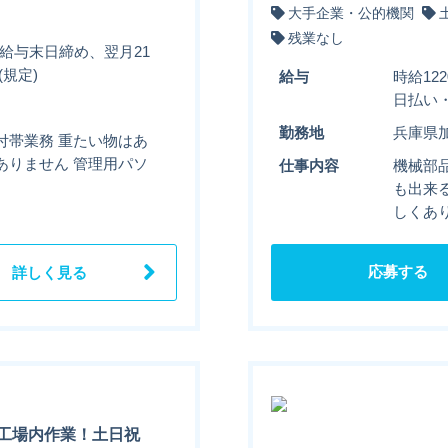
大手企業・公的機関
残業なし
) 給与末日締め、翌月21
規定)
給与
時給12
日払い
勤務地
兵庫県
付帯業務 重たい物はあ
ありません 管理用パソ
仕事内容
機械部
も出来
しくあ
応募する
詳しく見る
工場内作業！土日祝