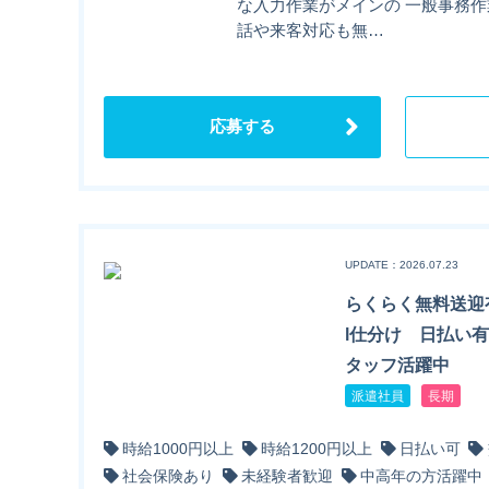
な入力作業がメインの 一般事務作
話や来客対応も無…
応募する
UPDATE：2026.07.23
らくらく無料送迎
l仕分け 日払い
タッフ活躍中
派遣社員
長期
時給1000円以上
時給1200円以上
日払い可
社会保険あり
未経験者歓迎
中高年の方活躍中