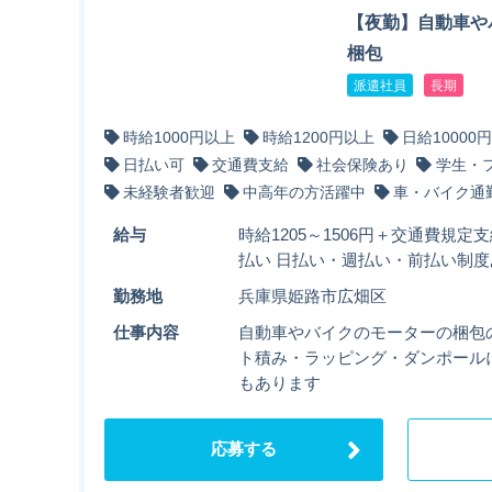
【夜勤】自動車や
梱包
派遣社員
長期
時給1000円以上
時給1200円以上
日給10000
日払い可
交通費支給
社会保険あり
学生・
未経験者歓迎
中高年の方活躍中
車・バイク通
給与
時給1205～1506円＋交通費規定支
払い 日払い・週払い・前払い制
勤務地
兵庫県姫路市広畑区
仕事内容
自動車やバイクのモーターの梱包
ト積み・ラッピング・ダンポール
もあります
応募する