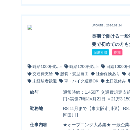
UPDATE：2026.07.24
長期で働ける一般
要で初めての方も
派遣社員
長期
時給1000円以上
時給1200円以上
日給10000
交通費支給
服装・髪型自由
社会保険あり
未経験者歓迎
車・バイク通勤OK
土日祝休み
給与
通常時給：1,450円 交通費規定支給
円×実働7時間×月21日 ＝21万3,15
勤務地
R8.11月まで【東大阪市川俣】 R
区田川】
仕事内容
★オープニング大募集★ 一般企