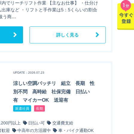
庫内でリーチリフト作業 【主なお仕事】 ・仕分け
入出庫など ・リフトと手作業は5：5くらいの割合
扱う商…
詳しく見る
UPDATE：2026.07.23
涼しい空調バッチリ 組立 長期 性
別不問 高時給 社保完備 日払い
有 マイカーOK 送迎有
派遣社員
長期
1200円以上
日払い可
交通費支給
者歓迎
中高年の方活躍中
車・バイク通勤OK