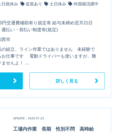
土日祝休み
送迎あり
土日休み
外国籍活躍中
20円交通費補助有り規定有 給与末締め翌月21日
・週払い・前払い制度有(規定)
加西市
品の組立、ライン作業ではありません 未経験で
るお仕事です 電動ドライバーも使いますが、難
りませんよ！ …
詳しく見る
UPDATE：2026.07.23
工場内作業 長期 性別不問 高時給