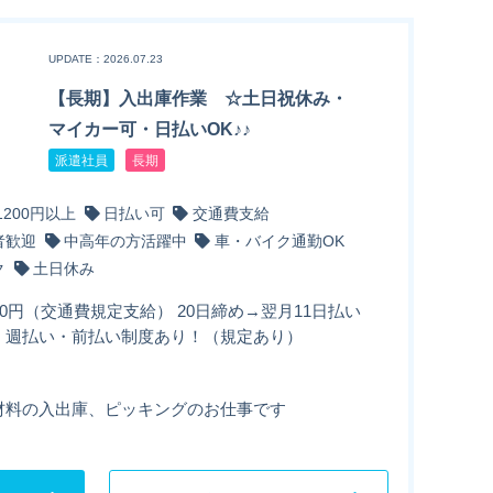
UPDATE：2026.07.23
【長期】入出庫作業 ☆土日祝休み・
マイカー可・日払いOK♪♪
派遣社員
長期
1200円以上
日払い可
交通費支給
者歓迎
中高年の方活躍中
車・バイク通勤OK
ク
土日休み
50円（交通費規定支給） 20日締め→翌月11日払い
・週払い・前払い制度あり！（規定あり）
材料の入出庫、ピッキングのお仕事です