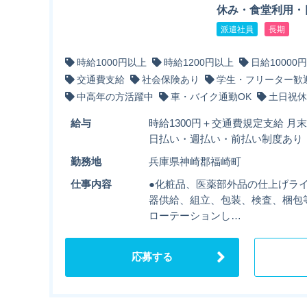
休み・食堂利用・
派遣社員
長期
時給1000円以上
時給1200円以上
日給10000
交通費支給
社会保険あり
学生・フリーター歓
中高年の方活躍中
車・バイク通勤OK
土日祝休
給与
時給1300円＋交通費規定支給 月
日払い・週払い・前払い制度あり
勤務地
兵庫県神崎郡福崎町
仕事内容
●化粧品、医薬部外品の仕上げライ
器供給、組立、包装、検査、梱包等
ローテーションし…
応募する