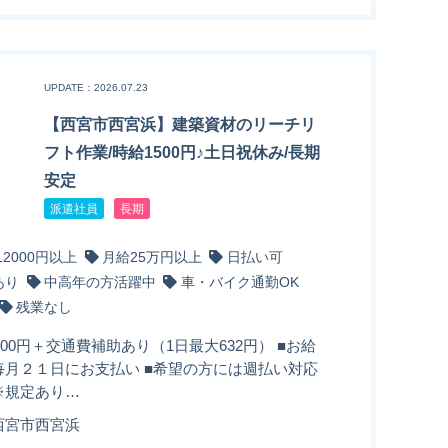
UPDATE：2026.07.23
【西宮市西宮浜】建築資材のリーチリ
フト作業/時給1500円♪土日祝休み/長期
安定
派遣社員
長期
12000円以上
月給25万円以上
日払い可
あり
中高年の方活躍中
車・バイク通勤OK
残業なし
500円＋交通費補助あり（1日最大632円） ■お給
毎月２１日にお支払い ■希望の方には週払い対応
※規定あり…
西宮市西宮浜