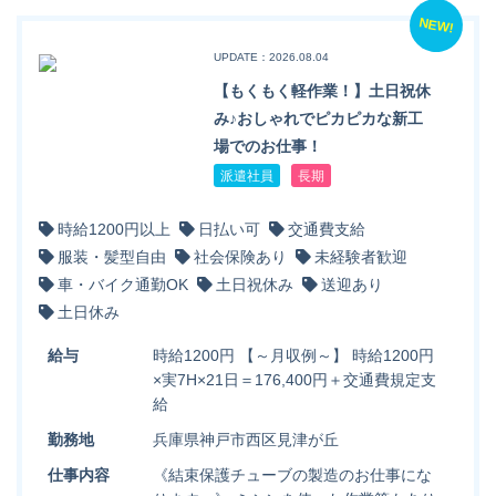
NEW!
UPDATE：2026.08.04
【もくもく軽作業！】土日祝休
み♪おしゃれでピカピカな新工
場でのお仕事！
派遣社員
長期
時給1200円以上
日払い可
交通費支給
服装・髪型自由
社会保険あり
未経験者歓迎
車・バイク通勤OK
土日祝休み
送迎あり
土日休み
給与
時給1200円 【～月収例～】 時給1200円
×実7H×21日＝176,400円＋交通費規定支
給
勤務地
兵庫県神戸市西区見津が丘
仕事内容
《結束保護チューブの製造のお仕事にな