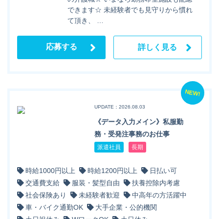
できます☆ 未経験者でも見守りから慣れ
て頂き、 …
応募する
詳しく見る
NEW!
UPDATE：2026.08.03
《データ入力メイン》私服勤
務・受発注事務のお仕事
派遣社員
長期
時給1000円以上
時給1200円以上
日払い可
交通費支給
服装・髪型自由
扶養控除内考慮
社会保険あり
未経験者歓迎
中高年の方活躍中
車・バイク通勤OK
大手企業・公的機関