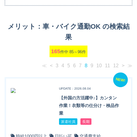
メリット：車・バイク通勤OK の検索結
果
165
件中 85～96件
≪
<
3
4
5
6
7
8
9
10
11
12
>
≫
NEW!
UPDATE：2026.08.04
【外国の方活躍中♪】カンタン
作業！衣類等の仕分け・検品作
業
派遣社員
長期
時給1000円以上
日払い可
交通費支給