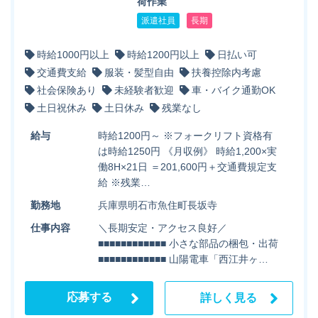
荷作業
派遣社員
長期
時給1000円以上
時給1200円以上
日払い可
交通費支給
服装・髪型自由
扶養控除内考慮
社会保険あり
未経験者歓迎
車・バイク通勤OK
土日祝休み
土日休み
残業なし
給与
時給1200円～ ※フォークリフト資格有
は時給1250円 《月収例》 時給1,200×実
働8H×21日 ＝201,600円＋交通費規定支
給 ※残業…
勤務地
兵庫県明石市魚住町長坂寺
仕事内容
＼長期安定・アクセス良好／
■■■■■■■■■■■■ 小さな部品の梱包・出荷
■■■■■■■■■■■■ 山陽電車「西江井ヶ…
応募する
詳しく見る