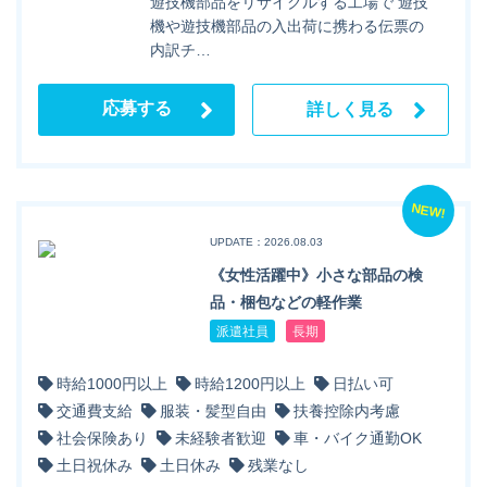
遊技機部品をリサイクルする工場で 遊技
機や遊技機部品の入出荷に携わる伝票の
内訳チ…
応募する
詳しく見る
NEW!
UPDATE：2026.08.03
《女性活躍中》小さな部品の検
品・梱包などの軽作業
派遣社員
長期
時給1000円以上
時給1200円以上
日払い可
交通費支給
服装・髪型自由
扶養控除内考慮
社会保険あり
未経験者歓迎
車・バイク通勤OK
土日祝休み
土日休み
残業なし