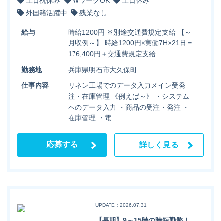
土日祝休み
WワークOK
土日休み
外国籍活躍中
残業なし
給与
時給1200円 ※別途交通費規定支給 【～
月収例～】 時給1200円×実働7H×21日＝
176,400円＋交通費規定支給
勤務地
兵庫県明石市大久保町
仕事内容
リネン工場でのデータ入力メイン受発
注・在庫管理 《例えば～》 ・システム
へのデータ入力 ・商品の受注・発注 ・
在庫管理 ・電…
応募する
詳しく見る
UPDATE：2026.07.31
【長期】9～15時の時短勤務！