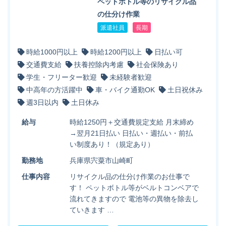
ペットボトル等のリサイクル品
の仕分け作業
派遣社員
長期
時給1000円以上
時給1200円以上
日払い可
交通費支給
扶養控除内考慮
社会保険あり
学生・フリーター歓迎
未経験者歓迎
中高年の方活躍中
車・バイク通勤OK
土日祝休み
週3日以内
土日休み
給与
時給1250円＋交通費規定支給 月末締め
→翌月21日払い 日払い・週払い・前払
い制度あり！（規定あり）
勤務地
兵庫県宍粟市山崎町
仕事内容
リサイクル品の仕分け作業のお仕事で
す！ ペットボトル等がベルトコンベアで
流れてきますので 電池等の異物を除去し
ていきます …