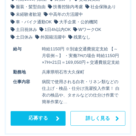
服装・髪型自由
扶養控除内考慮
社会保険あり
未経験者歓迎
中高年の方活躍中
車・バイク通勤OK
大手企業・公的機関
土日祝休み
1日4h以内OK
WワークOK
土日休み
外国籍活躍中
残業なし
給与
時給1150円 ※別途交通費規定支給 【～
月収例～】 ・実働7Hの場合 時給1150円
×7H×21日＝169,050円＋交通費規定支給
勤務地
兵庫県明石市大久保町
仕事内容
病院で使用される白衣・リネン類などの
仕上げ・検品・仕分け洗濯投入作業！ 白
衣の検品や、タオルなどの仕分け作業で
簡単作業な…
応募する
詳しく見る