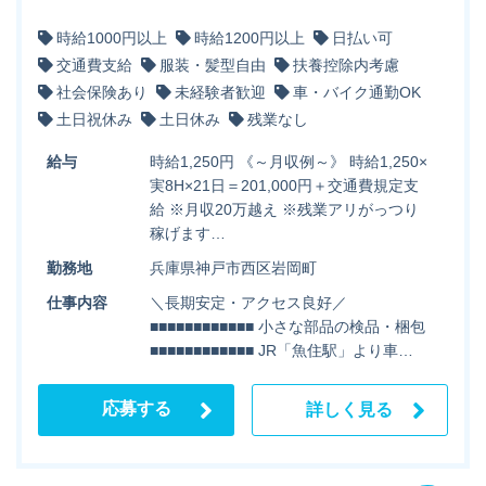
時給1000円以上
時給1200円以上
日払い可
交通費支給
服装・髪型自由
扶養控除内考慮
社会保険あり
未経験者歓迎
車・バイク通勤OK
土日祝休み
土日休み
残業なし
給与
時給1,250円 《～月収例～》 時給1,250×
実8H×21日＝201,000円＋交通費規定支
給 ※月収20万越え ※残業アリがっつり
稼げます…
勤務地
兵庫県神戸市西区岩岡町
仕事内容
＼長期安定・アクセス良好／
■■■■■■■■■■■■ 小さな部品の検品・梱包
■■■■■■■■■■■■ JR「魚住駅」より車…
応募する
詳しく見る