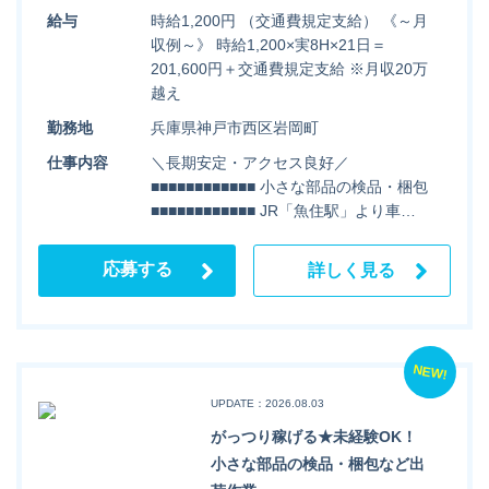
給与
時給1,200円 （交通費規定支給） 《～月
収例～》 時給1,200×実8H×21日＝
201,600円＋交通費規定支給 ※月収20万
越え
勤務地
兵庫県神戸市西区岩岡町
仕事内容
＼長期安定・アクセス良好／
■■■■■■■■■■■■ 小さな部品の検品・梱包
■■■■■■■■■■■■ JR「魚住駅」より車…
応募する
詳しく見る
NEW!
UPDATE：2026.08.03
がっつり稼げる★未経験OK！
小さな部品の検品・梱包など出