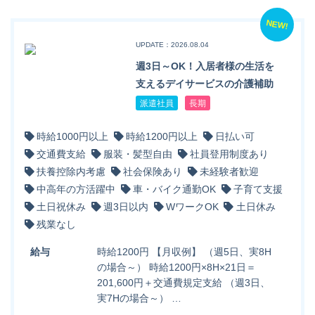
NEW!
UPDATE：2026.08.04
週3日～OK！入居者様の生活を
支えるデイサービスの介護補助
派遣社員
長期
時給1000円以上
時給1200円以上
日払い可
交通費支給
服装・髪型自由
社員登用制度あり
扶養控除内考慮
社会保険あり
未経験者歓迎
中高年の方活躍中
車・バイク通勤OK
子育て支援
土日祝休み
週3日以内
WワークOK
土日休み
残業なし
給与
時給1200円 【月収例】 （週5日、実8H
の場合～） 時給1200円×8H×21日＝
201,600円＋交通費規定支給 （週3日、
実7Hの場合～） …