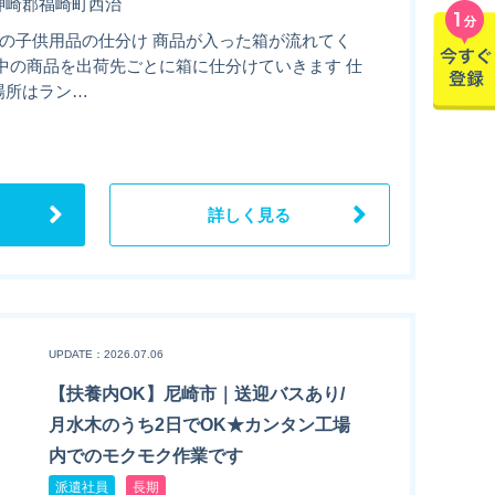
神崎郡福崎町西治
での子供用品の仕分け 商品が入った箱が流れてく
 中の商品を出荷先ごとに箱に仕分けていきます 仕
場所はラン…
詳しく見る
UPDATE：2026.07.06
【扶養内OK】尼崎市｜送迎バスあり/
月水木のうち2日でOK★カンタン工場
内でのモクモク作業です
派遣社員
長期