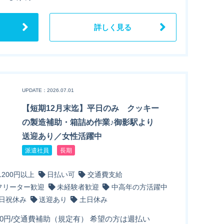
詳しく見る
UPDATE：2026.07.01
【短期12月末迄】平日のみ クッキー
の製造補助・箱詰め作業♪御影駅より
送迎あり／女性活躍中
派遣社員
長期
1200円以上
日払い可
交通費支給
フリーター歓迎
未経験者歓迎
中高年の方活躍中
日祝休み
送迎あり
土日休み
50円/交通費補助（規定有） 希望の方は週払い