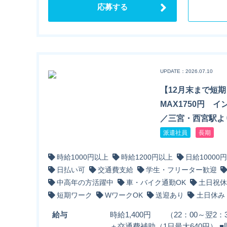
応募する
UPDATE：2026.07.10
【12月末まで短
MAX1750円 
／三宮・西宮駅よ
派遣社員
長期
時給1000円以上
時給1200円以上
日給10000
日払い可
交通費支給
学生・フリーター歓迎
中高年の方活躍中
車・バイク通勤OK
土日祝休
短期ワーク
WワークOK
送迎あり
土日休み
給与
時給1,400円 （22：00～翌2：
＋交通費補助（1日最大640円） 