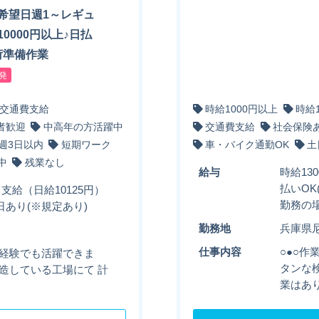
希望日週1～レギュ
0000円以上♪日払
荷準備作業
発
交通費支給
時給1000円以上
時給
者歓迎
中高年の方活躍中
交通費支給
社会保険
週3日以内
短期ワーク
車・バイク通勤OK
土
中
残業なし
給与
時給13
払いOK
日支給（日給10125円）
勤務の場
日あり(※規定あり)
勤務地
兵庫県
仕事内容
○●○作
未経験でも活躍できま
タンな検
造している工場にて 計
業はあ