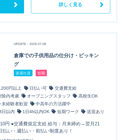
詳しく見る
UPDATE：2026.07.06
倉庫での子供用品の仕分け・ピッキン
グ
派遣社員
短期
1200円以上
日払い可
交通費支給
控除内考慮
オープニングスタッフ
高校生OK
未経験者歓迎
中高年の方活躍中
3日以内
1日4h以内OK
短期ワーク
送迎あり
210円 ●交通費規定支給 給与：月末締め→翌月21
 日払い・週払い・前払い制度あり！