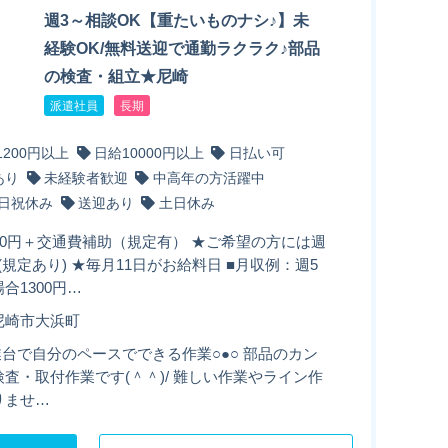
週3～相談OK【重たいものナシ♪】未
経験OK/無料送迎で通勤ラクラク♪部品
の検査・組立★尼崎
派遣社員
長期
1200円以上
日給10000円以上
日払い可
あり
未経験者歓迎
中高年の方活躍中
日祝休み
送迎あり
土日休み
00円＋交通費補助（規定有） ★ご希望の方には週
(規定あり) ★毎月11日がお給料日 ■月収例：週5
合1300円…
尼崎市大浜町
業台で自分のペースでできる作業○●○ 部品のカン
査・取付作業です(＾＾)/ 難しい作業やライン作
りませ…