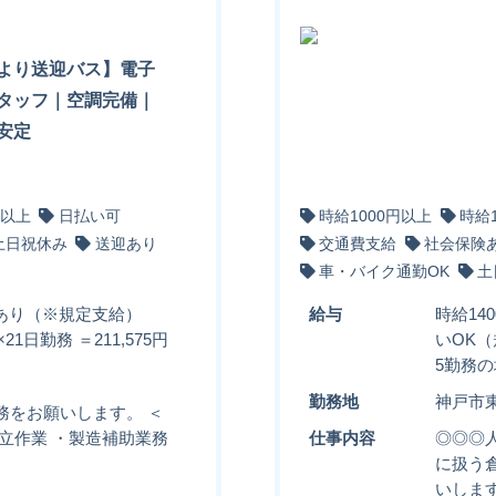
より送迎バス】電子
タッフ｜空調完備｜
安定
円以上
日払い可
時給1000円以上
時給
土日祝休み
送迎あり
交通費支給
社会保険
車・バイク通勤OK
土
助あり（※規定支給）
給与
時給14
21日勤務 ＝211,575円
いOK（
5勤務の
勤務地
神戸市
務をお願いします。 ＜
立作業 ・製造補助業務
仕事内容
◎◎◎
に扱う
いします