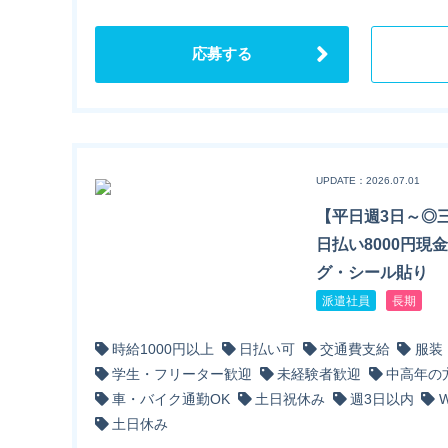
応募する
UPDATE：2026.07.01
【平日週3日～◎
日払い8000円現
グ・シール貼り
派遣社員
長期
時給1000円以上
日払い可
交通費支給
服装
学生・フリーター歓迎
未経験者歓迎
中高年の
車・バイク通勤OK
土日祝休み
週3日以内
土日休み