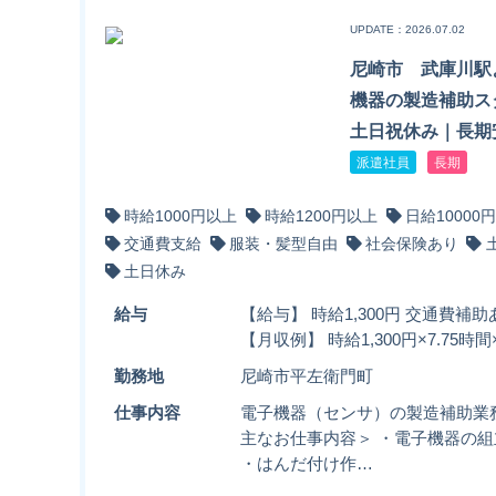
UPDATE：2026.07.02
尼崎市 武庫川駅
機器の製造補助ス
土日祝休み｜長期
派遣社員
長期
時給1000円以上
時給1200円以上
日給10000
交通費支給
服装・髪型自由
社会保険あり
土日休み
給与
【給与】 時給1,300円 交通費補
【月収例】 時給1,300円×7.75時間×
勤務地
尼崎市平左衛門町
仕事内容
電子機器（センサ）の製造補助業
主なお仕事内容＞ ・電子機器の組
・はんだ付け作…