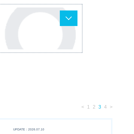
<
1
2
3
4
>
UPDATE：2026.07.10