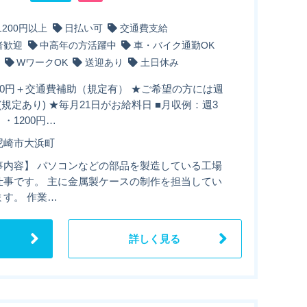
1200円以上
日払い可
交通費支給
者歓迎
中高年の方活躍中
車・バイク通勤OK
WワークOK
送迎あり
土日休み
00円＋交通費補助（規定有） ★ご希望の方には週
(規定あり) ★毎月21日がお給料日 ■月収例：週3
・1200円…
尼崎市大浜町
事内容】 パソコンなどの部品を製造している工場
仕事です。 主に金属製ケースの制作を担当してい
ます。 作業…
詳しく見る