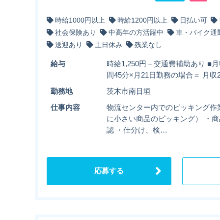
時給1000円以上
時給1200円以上
日払い可
社会保険あり
中高年の方活躍中
車・バイク通
送迎あり
土日休み
残業なし
給与
時給1,250円＋交通費補助あり ■月収
間45分×月21日勤務の場合＝ 月収2
勤務地
茨木市南目垣
仕事内容
物流センター内でのピッキング作
に小さい商品のピッキング） ・商
認 ・仕分け、検…
応募する