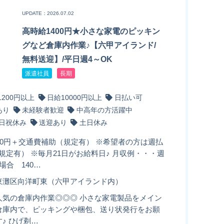
UPDATE：2026.07.02
高時給1400円★小さな家電のピッキン
グなど倉庫内作業♪【六甲アイランド/
無料送迎】/平日週4～OK
派遣社員
長期
1200円以上
日給10000円以上
日払い可
あり
未経験者歓迎
中高年の方活躍中
日祝休み
送迎あり
土日休み
00円＋交通費補助（規定有） ※希望者の方は週払
規定有） ※毎月21日がお給料日♪ 月収例・・・週
場合 140…
東灘区向洋町東（六甲アイランド内）
人気の倉庫内作業◎◎◎ 小さな家電製品をメイン
倉庫内で、ピッキングや梱包、送り状発行をお願
♪ ひげ剃…