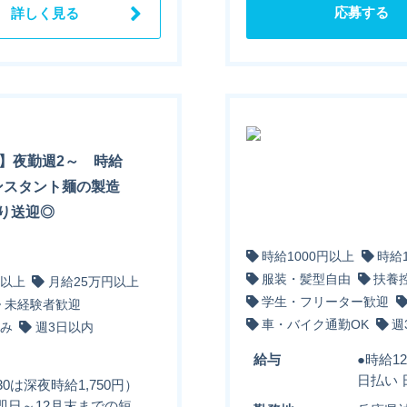
応募する
詳しく見る
期】夜勤週2～ 時給
インスタント麺の製造
り送迎◎
時給1000円以上
時給
服装・髪型自由
扶養
円以上
月給25万円以上
学生・フリーター歓迎
未経験者歓迎
車・バイク通勤OK
週
み
週3日以内
給与
●時給1
日払い
30は深夜時給1,750円）
■即日～12月末までの短