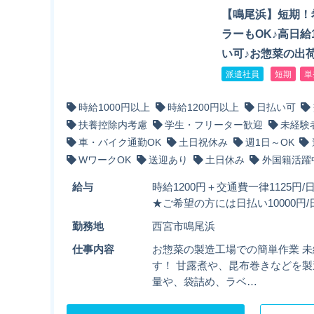
【鳴尾浜】短期！
ラーもOK♪高日給1
い可♪お惣菜の出
派遣社員
短期
単
時給1000円以上
時給1200円以上
日払い可
扶養控除内考慮
学生・フリーター歓迎
未経験
車・バイク通勤OK
土日祝休み
週1日～OK
WワークOK
送迎あり
土日休み
外国籍活躍
給与
時給1200円＋交通費一律1125円/
★ご希望の方には日払い10000円/
勤務地
西宮市鳴尾浜
仕事内容
お惣菜の製造工場での簡単作業 
す！ 甘露煮や、昆布巻きなどを製
量や、袋詰め、ラベ…