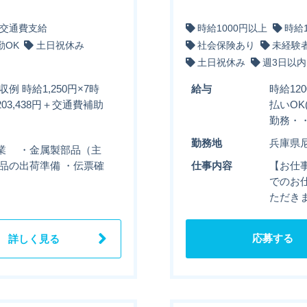
交通費支給
時給1000円以上
時給
勤OK
土日祝休み
社会保険あり
未経験
土日祝休み
週3日以内
例 時給1,250円×7時
給与
時給12
03,438円＋交通費補助
払いOK
勤務・・
勤務地
兵庫県
業 ・金属製部品（主
品の出荷準備 ・伝票確
仕事内容
【お仕
でのお
ただき
応募する
詳しく見る