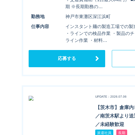
期 ※長期勤務の…
勤務地
神戸市東灘区深江浜町
仕事内容
インスタント麺の製造工場での製
・ラインでの検品作業 ・製品のチ
ライン作業 ・材料…
応募する
UPDATE：2026.07.06
【茨木市】倉庫内
／南茨木駅より送
／未経験歓迎
派遣社員
長期