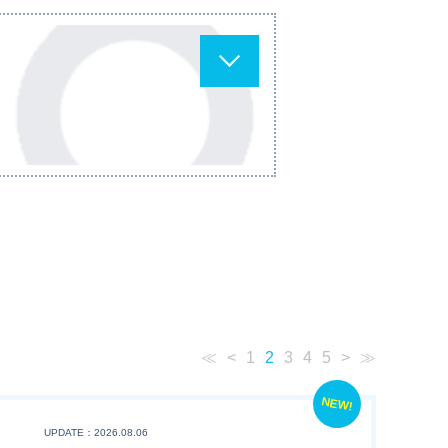
≪
<
1
2
3
4
5
>
≫
NEW!
UPDATE：2026.08.06