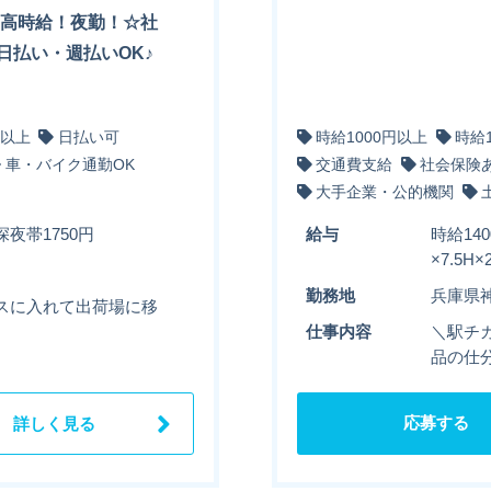
の高時給！夜勤！☆社
日払い・週払いOK♪
円以上
日払い可
時給1000円以上
時給
車・バイク通勤OK
交通費支給
社会保険
大手企業・公的機関
深夜帯1750円
給与
時給14
×7.5
勤務地
兵庫県
スに入れて出荷場に移
仕事内容
＼駅チカ
品の仕分
応募する
詳しく見る