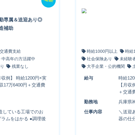
NEW!
勤専属＆送迎あり◎
造補助
交通費支給
時給1000円以上
時給
中高年の方活躍中
社会保険あり
未経験
り
残業なし
大手企業・公的機関
収例】 時給1200円×実
給与
時給12
収17万6400円＋交通費
【月収例
＋交通
勤務地
兵庫県
造している工場でのお
仕事内容
＼送迎あ
グラムをはかる ●調理後
器の仕分