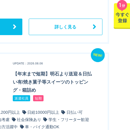
詳しく見る
NEW!
UPDATE：2026.08.06
【年末まで短期】明石より送迎＆日払
い有/焼き菓子等スイーツのトッピン
グ・箱詰め
派遣社員
短期
1200円以上
日給10000円以上
日払い可
内考慮
社会保険あり
学生・フリーター歓迎
の方活躍中
車・バイク通勤OK