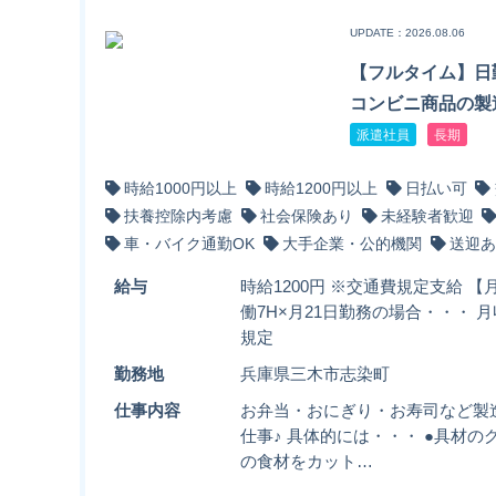
UPDATE：2026.08.06
【フルタイム】日
コンビニ商品の製
派遣社員
長期
時給1000円以上
時給1200円以上
日払い可
扶養控除内考慮
社会保険あり
未経験者歓迎
車・バイク通勤OK
大手企業・公的機関
送迎あ
給与
時給1200円 ※交通費規定支給 【月
働7H×月21日勤務の場合・・・ 月
規定
勤務地
兵庫県三木市志染町
仕事内容
お弁当・おにぎり・お寿司など製
仕事♪ 具体的には・・・ ●具材の
の食材をカット…