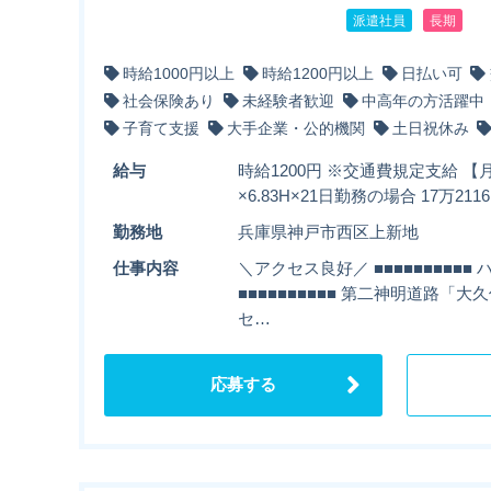
派遣社員
長期
時給1000円以上
時給1200円以上
日払い可
社会保険あり
未経験者歓迎
中高年の方活躍中
子育て支援
大手企業・公的機関
土日祝休み
給与
時給1200円 ※交通費規定支給 【月
×6.83H×21日勤務の場合 17万2
勤務地
兵庫県神戸市西区上新地
仕事内容
＼アクセス良好／ ■■■■■■■■■
■■■■■■■■■■ 第二神明道路「大
セ…
応募する