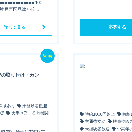
■■■■■■■■■ 100
■■ 神戸西区見津が丘…
応募する
詳しく見る
NEW!
ツの取り付け・カン
保険あり
未経験者歓迎
援
大手企業・公的機関
時給1000円以上
時給
交通費支給
扶養控除
未経験者歓迎
中高年
収例》 時給1170円×実