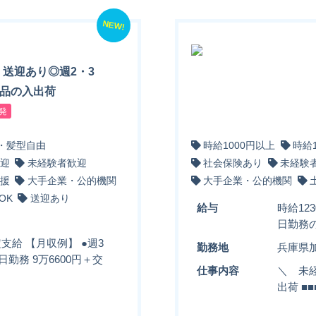
NEW!
】送迎あり◎週2・3
商品の入出荷
発
・髪型自由
時給1000円以上
時給
迎
未経験者歓迎
社会保険あり
未経験
援
大手企業・公的機関
大手企業・公的機関
OK
送迎あり
給与
時給12
日勤務の
定支給 【月収例】 ●週3
勤務地
兵庫県
日勤務 9万6600円＋交
仕事内容
＼ 未経
出荷 ■