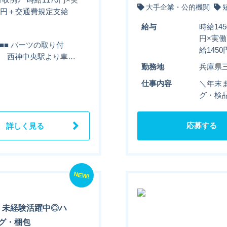
大手企業・公的機関
560円＋交通費規定支給
給与
時給14
円×実働
■■■ パーツの取り付
給145
地下鉄 西神中央駅より車…
勤務地
兵庫県
仕事内容
＼年末ま
グ・検品
応募する
詳しく見る
NEW!
】未経験活躍中◎ハ
グ・梱包