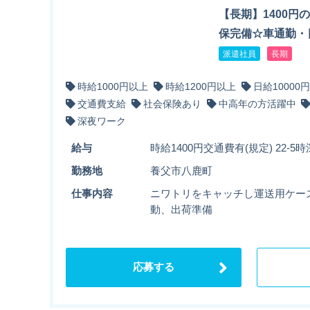
【長期】1400円
保完備☆車通勤・
派遣社員
長期
時給1000円以上
時給1200円以上
日給10000
交通費支給
社会保険あり
中高年の方活躍中
深夜ワーク
給与
時給1400円交通費有(規定) 22-5時
勤務地
養父市八鹿町
仕事内容
ニワトリをキャッチし運送用ケー
動、出荷準備
応募する