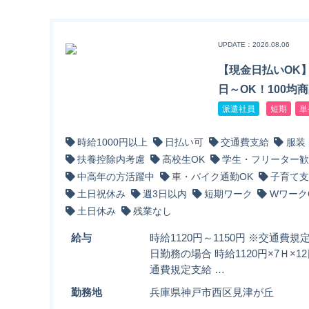
UPDATE：2026.08.06
【現金日払いOK
日～OK！100均
派遣社員
短期
単
時給1000円以上
日払い可
交通費支給
服装
扶養控除内考慮
高校生OK
学生・フリーター歓
中高年の方活躍中
車・バイク通勤OK
子育て支
土日祝休み
週3日以内
短期ワーク
Wワーク
土日休み
残業なし
給与
時給1120円～1150円 ※交通費規
日勤務の場合 時給1120円×7Ｈ×12
通費規定支給 …
勤務地
兵庫県神戸市西区見津が丘