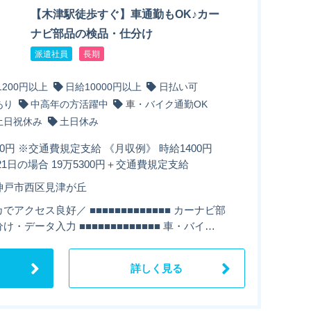
【木津駅徒歩すぐ】車通勤もOK♪カー
ナビ部品の検品・仕分け
派遣社員
長期
1200円以上
日給10000円以上
日払い可
あり
中高年の方活躍中
車・バイク通勤OK
土日祝休み
土日休み
00円 ※交通費規定支給 《月収例》 時給1400円
H×21日の場合 19万5300円＋交通費規定支給
神戸市西区見津が丘
でアクセス良好／ ■■■■■■■■■■■■■ カーナビ部
け・データ入力 ■■■■■■■■■■■■■ 車・バイ…
詳しく見る