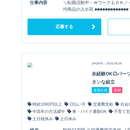
仕事内容
＼転職活動中・ＷワークもＯＫ／ ■■■■
均商品の入出荷 ■■■■■■■■■■■
応募する
UPDATE：2026.08.06
未経験OK◎パー
タンな組立
派遣社員
長期
時給1000円以上
日払い可
交通費支給
社会
中高年の方活躍中
車・バイク通勤OK
子育て支
土日祝休み
土日休み
給与
時給1170円 ※交通費規定支給 《月