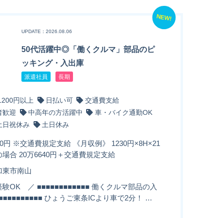
NEW!
UPDATE：2026.08.06
50代活躍中◎「働くクルマ」部品のピ
ッキング・入出庫
派遣社員
長期
1200円以上
日払い可
交通費支給
者歓迎
中高年の方活躍中
車・バイク通勤OK
土日祝休み
土日休み
30円 ※交通費規定支給 《月収例》 1230円×8H×21
場合 20万6640円＋交通費規定支給
加東市南山
験OK ／ ■■■■■■■■■■■■ 働くクルマ部品の入
■■■■■■■■■■■ ひょうご東条ICより車で2分！ …