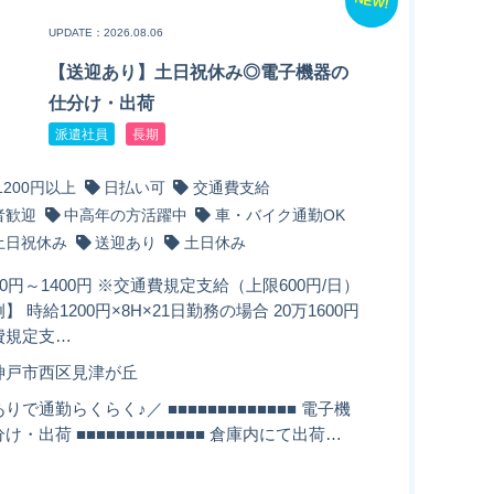
NEW!
UPDATE：2026.08.06
【送迎あり】土日祝休み◎電子機器の
仕分け・出荷
派遣社員
長期
1200円以上
日払い可
交通費支給
者歓迎
中高年の方活躍中
車・バイク通勤OK
土日祝休み
送迎あり
土日休み
00円～1400円 ※交通費規定支給（上限600円/日）
】 時給1200円×8H×21日勤務の場合 20万1600円
費規定支…
神戸市西区見津が丘
りで通勤らくらく♪／ ■■■■■■■■■■■■■ 電子機
け・出荷 ■■■■■■■■■■■■■ 倉庫内にて出荷…