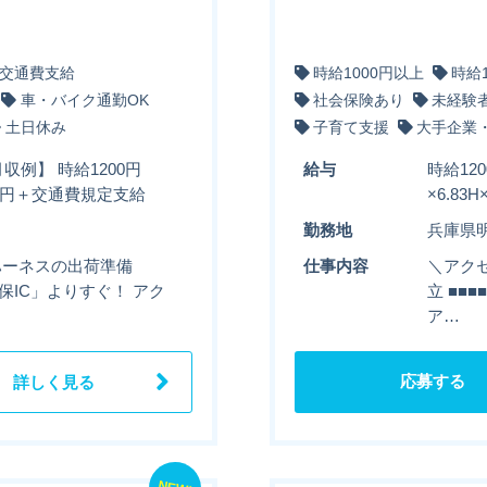
交通費支給
時給1000円以上
時給
車・バイク通勤OK
社会保険あり
未経験
土日休み
子育て支援
大手企業
収例】 時給1200円
給与
時給12
116円＋交通費規定支給
×6.8
勤務地
兵庫県
■ ハーネスの出荷準備
仕事内容
＼アクセ
久保IC」よりすぐ！ アク
立 ■■
ア…
応募する
詳しく見る