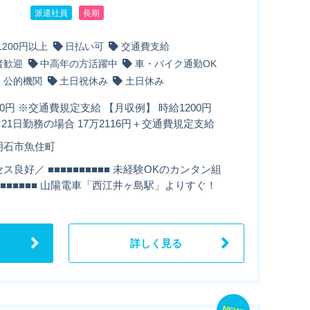
派遣社員
長期
1200円以上
日払い可
交通費支給
者歓迎
中高年の方活躍中
車・バイク通勤OK
・公的機関
土日祝休み
土日休み
00円 ※交通費規定支給 【月収例】 時給1200円
3H×21日勤務の場合 17万2116円＋交通費規定支給
明石市魚住町
ス良好／ ■■■■■■■■■■ 未経験OKのカンタン組
■■■■■■■■ 山陽電車「西江井ヶ島駅」よりすぐ！
詳しく見る