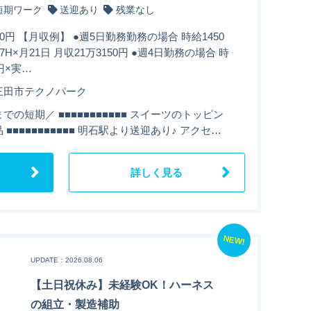
短期ワーク
送迎あり
残業なし
50円 【月収例】 ●週5日勤務勤務の場合 時給1450
7H×月21日 月収21万3150円 ●週4日勤務の場合 時
0円×実…
三田市テクノパーク
での短期／ ■■■■■■■■■■■ スイーツのトッピン
 ■■■■■■■■■■■ 明石駅より送迎あり♪ アクセ…
詳しく見る
NEW!
UPDATE：2026.08.06
【土日祝休み】未経験OK！ハーネス
の組立・製造補助