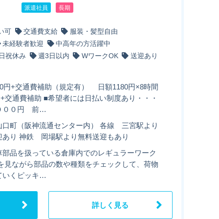
派遣社員
長期
い可
交通費支給
服装・髪型自由
未経験者歓迎
中高年の方活躍中
日祝休み
週3日以内
WワークOK
送迎あり
80円+交通費補助（規定有） 日額1180円×8時間
0円+交通費補助 ■希望者には日払い制度あり・・・
０００円 前…
山口町（阪神流通センター内） 各線 三宮駅より
迎あり 神鉄 岡場駅より無料送迎もあり
車部品を扱っている倉庫内でのレギュラーワーク
票を見ながら部品の数や種類をチェックして、荷物
ていくピッキ…
詳しく見る