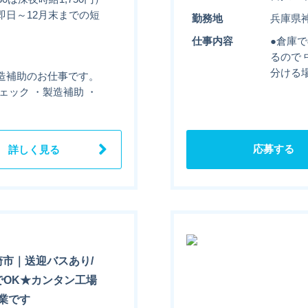
■即日～12月末までの短
勤務地
兵庫県
仕事内容
●倉庫
るので
分ける
造補助のお仕事です。
ェック ・製造補助 ・
応募する
詳しく見る
崎市｜送迎バスあり/
でOK★カンタン工場
業です