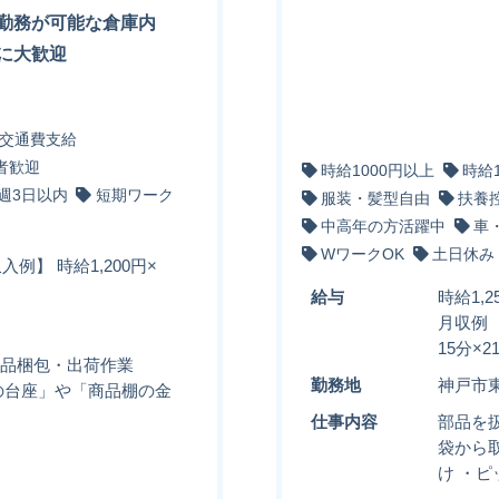
勤務が可能な倉庫内
に大歓迎
交通費支給
者歓迎
時給1000円以上
時給
週3日以内
短期ワーク
服装・髪型自由
扶養
中高年の方活躍中
車
WワークOK
土日休み
入例】 時給1,200円×
給与
時給1,
月収例 
15分×
 商品梱包・出荷作業
勤務地
神戸市
外機の台座」や「商品棚の金
仕事内容
部品を
袋から
け ・