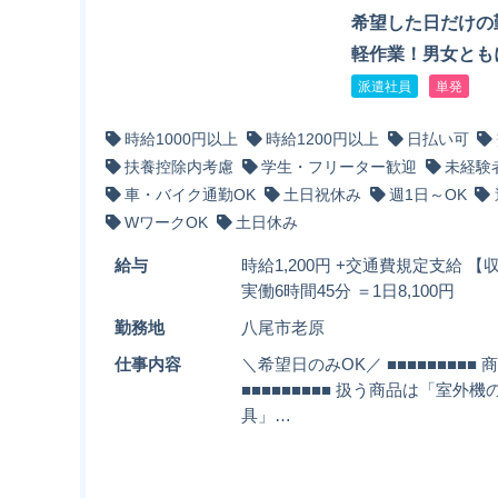
希望した日だけの
軽作業！男女とも
派遣社員
単発
時給1000円以上
時給1200円以上
日払い可
扶養控除内考慮
学生・フリーター歓迎
未経験
車・バイク通勤OK
土日祝休み
週1日～OK
WワークOK
土日休み
給与
時給1,200円 +交通費規定支給 【収
実働6時間45分 ＝1日8,100円
勤務地
八尾市老原
仕事内容
＼希望日のみOK／ ■■■■■■■■■
■■■■■■■■■ 扱う商品は「室
具」…