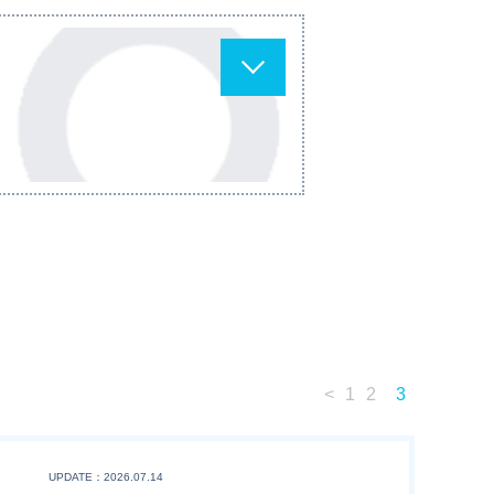
<
1
2
3
UPDATE：2026.07.14