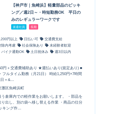
【神戸市｜魚崎浜】軽量部品のピッキ
ング／週2日～・時短勤務OK 平日の
みのレギュラーワークです
派遣社員
長期
1200円以上
日払い可
交通費支給
控除内考慮
社会保険あり
未経験者歓迎
・バイク通勤OK
土日祝休み
週3日以内
250円＋交通費補助あり ★週払いあり(規定あり) ■
・フルタイム勤務（月21日） 時給1,250円×7時間
21日＝&…
東灘区魚崎浜町
扱う倉庫内での軽作業をお願いします。 ・部品を
取り出し、別の袋へ移し替える作業 ・商品の仕分
ピッキング作…