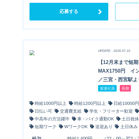
応募する
UPDATE：2026.07.10
【12月末まで短
MAX1750円 
／三宮・西宮駅よ
派遣社員
長期
時給1000円以上
時給1200円以上
日給10000
日払い可
交通費支給
学生・フリーター歓迎
中高年の方活躍中
車・バイク通勤OK
土日祝休
短期ワーク
WワークOK
送迎あり
土日休み
給与
時給1,400円 （22：00～翌2：