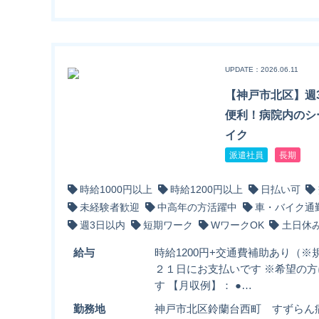
UPDATE：2026.06.11
【神戸市北区】週
便利！病院内のシ
イク
派遣社員
長期
時給1000円以上
時給1200円以上
日払い可
未経験者歓迎
中高年の方活躍中
車・バイク通
週3日以内
短期ワーク
WワークOK
土日休
給与
時給1200円+交通費補助あり（※
２１日にお支払いです ※希望の
す 【月収例】： ●…
勤務地
神戸市北区鈴蘭台西町 すずらん