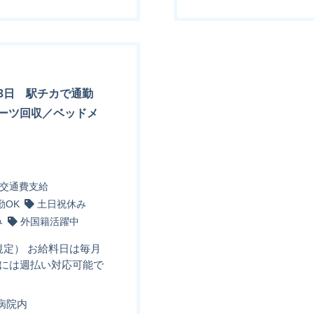
3日 駅チカで通勤
ーツ回収／ベッドメ
交通費支給
勤OK
土日祝休み
み
外国籍活躍中
規定） お給料日は毎月
方には週払い対応可能で
病院内