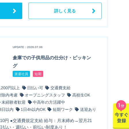
詳しく見る
UPDATE：2026.07.06
倉庫での子供用品の仕分け・ピッキン
グ
派遣社員
短期
1200円以上
日払い可
交通費支給
控除内考慮
オープニングスタッフ
高校生OK
未経験者歓迎
中高年の方活躍中
3日以内
1日4h以内OK
短期ワーク
送迎あり
210円 ●交通費規定支給 給与：月末締め→翌月21
 日払い・週払い・前払い制度あり！