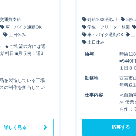
交通費支給
時給1000円以上
日払
車・バイク通勤OK
学生・フリーター歓迎
り
土日休み
車・バイク通勤OK
土
土日休み
有） ★ご希望の方には週
お給料日 ■月収例：週3
給与
時給11
=944
１日８
勤務地
西宮市
部品を製造している工場
無料送
ースの制作を担当してい
仕事内容
≪自動
≫ 伝
を作っ
応募する
詳しく見る