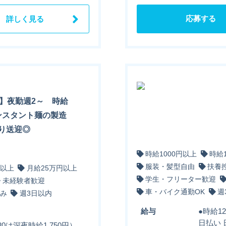
応募する
詳しく見る
期】夜勤週2～ 時給
インスタント麺の製造
り送迎◎
時給1000円以上
時給
服装・髪型自由
扶養
円以上
月給25万円以上
学生・フリーター歓迎
未経験者歓迎
車・バイク通勤OK
週
み
週3日以内
給与
●時給1
日払い
30は深夜時給1,750円）