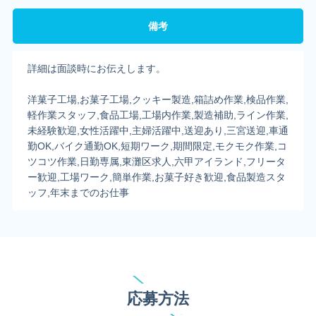
備考
詳細は面談時にお伝えします。
洋菓子工場,お菓子工場,クッキー製造,箱詰め作業,検品作業,
軽作業スタッフ,食品工場,工場内作業,製造補助,ライン作業,
未経験歓迎,女性活躍中,主婦活躍中,送迎あり,三宮送迎,車通
勤OK,バイク通勤OK,短期ワーク,期間限定,モクモク作業,コ
ツコツ作業,日勤専属,東灘区求人,六甲アイランド,フリータ
ー歓迎,工場ワーク,簡単作業,お菓子好き歓迎,食品製造スタ
ッフ,年末までのお仕事
応募方法