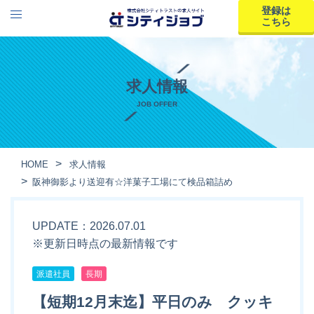
登録は
こちら
求人情報
JOB OFFER
HOME
求人情報
阪神御影より送迎有☆洋菓子工場にて検品箱詰め
UPDATE：2026.07.01
※更新日時点の最新情報です
派遣社員
長期
【短期12月末迄】平日のみ クッキ