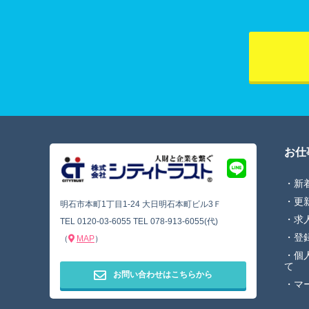
お仕
新
更
明石市本町1丁目1-24 大日明石本町ビル3Ｆ
求
TEL
0120-03-6055
TEL
078-913-6055(代)
登
（
MAP
）
個
て
お問い合わせはこちらから
マ