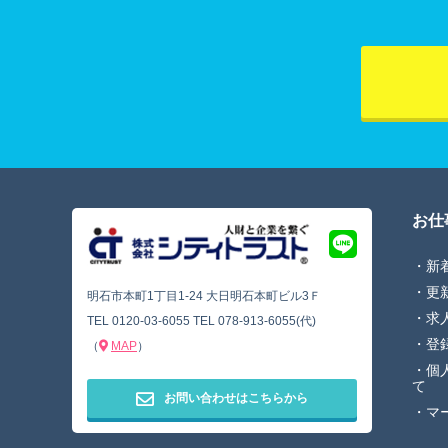
お仕
新
更
明石市本町1丁目1-24 大日明石本町ビル3Ｆ
求
TEL
0120-03-6055
TEL
078-913-6055(代)
登
（
MAP
）
個
て
お問い合わせはこちらから
マ