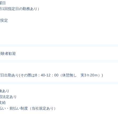
曜日
月1回指定日の勤務あり）
期安定
経験者歓迎
日出勤あり(その際は8：40-12：00（休憩無し 実3ｈ20ｍ）)
険あり
暇法定あり
支給
払い・前払い制度（当社規定あり）