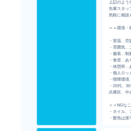
上記のよう
先輩スタッ
気軽に相談
＝＝環境・
・室温…空
・雰囲気…
・服装…制
・食堂…あ
・休憩所…
・個人ロッ
・喫煙環境
・20代、3
兵庫区、中
＝＝NGな
・ネイル、
・髪色は派