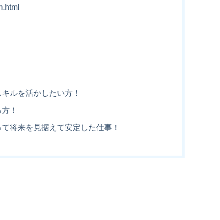
n.html
スキルを活かしたい方！
る方！
って将来を見据えて安定した仕事！