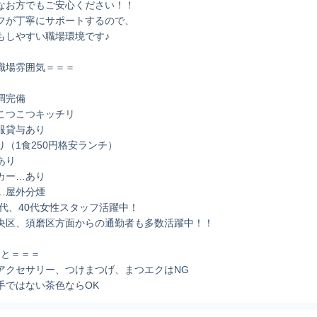
なお方でもご安心ください！！
フが丁寧にサポートするので、
もしやすい職場環境です♪
職場雰囲気＝＝＝
調完備
こつこつキッチリ
服貸与あり
り（1食250円格安ランチ）
あり
カー…あり
…屋外分煙
0代、40代女性スタッフ活躍中！
央区、須磨区方面からの通勤者も多数活躍中！！
こと＝＝＝
アクセサリー、つけまつげ、まつエクはNG
手ではない茶色ならOK