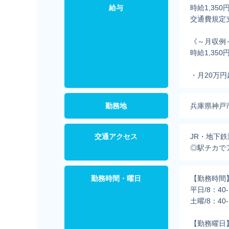
給与
時給1,350
交通費規定
《～月収例
時給1,350
・月20万
勤務地
兵庫県神戸
交通アクセス
JR・地下
◎駅チカで
勤務時間・曜日
【勤務時間
平日/8：40
土曜/8：4
【勤務曜日