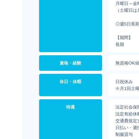
月曜日～金
（土曜日は
◎週5日長
【期間】
長期
資格・経験
無資格OK/
休日・休暇
日祝休み
※月1回土曜
待遇
法定社会保
法定有給休
交通費規定
日払い・週
制服貸与