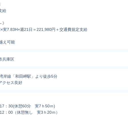
円
支給
～》
円×実7.83H×週21日＝221,980円＋交通費規定支給
円越え可能
市兵庫区
鉄湾岸線「和田岬駅」より徒歩5分
アクセス良好
】
-17：30(休憩60分 実7ｈ50ｍ)
0-12：00（休憩無し 実3ｈ20ｍ）
】