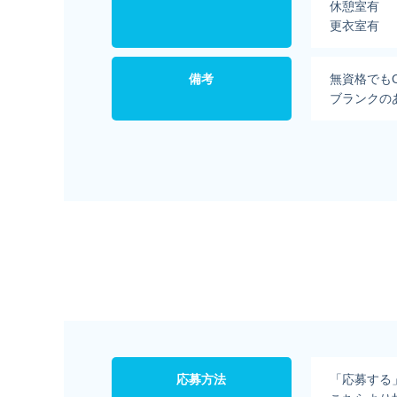
休憩室有
更衣室有
備考
無資格でも
ブランクの
応募方法
「応募する