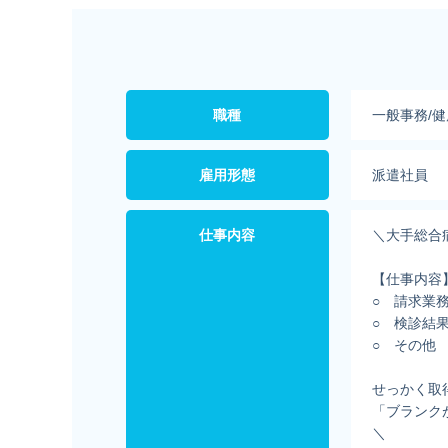
職種
一般事務/
雇用形態
派遣社員
仕事内容
＼大手総合
【仕事内容
○ 請求業
○ 検診結
○ その他
せっかく取
「ブランク
＼