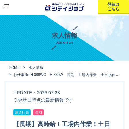
登録は
こちら
求人情報
JOB OFFER
HOME
求人情報
お仕事No.H-369WC H-369W 長期 工場内作業 土日祝休み 高時給 日払い 車通勤
UPDATE：2026.07.23
※更新日時点の最新情報です
派遣社員
長期
【長期】高時給！工場内作業！土日