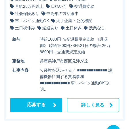
月給25万円以上
日払い可
交通費支給
社会保険あり
中高年の方活躍中
車・バイク通勤OK
大手企業・公的機関
土日祝休み
送迎あり
土日休み
残業なし
給与
時給1600円 ※交通費規定支給 《月収
例》 時給1600円×8H×21日の場合 26万
8800円＋交通費規定支給
勤務地
兵庫県神戸市西区見津が丘
仕事内容
＼経験を活かせる／ ■■■■■■■■■■■■■ 設
備機器に関する貿易事務
■■■■■■■■■■■■■ 車・バイク通勤OK◎
明…
応募する
詳しく見る