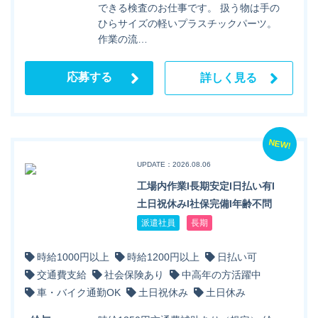
できる検査のお仕事です。 扱う物は手の
ひらサイズの軽いプラスチックパーツ。
作業の流…
応募する
詳しく見る
NEW!
UPDATE：2026.08.06
工場内作業l長期安定l日払い有l
土日祝休みl社保完備l年齢不問
派遣社員
長期
時給1000円以上
時給1200円以上
日払い可
交通費支給
社会保険あり
中高年の方活躍中
車・バイク通勤OK
土日祝休み
土日休み