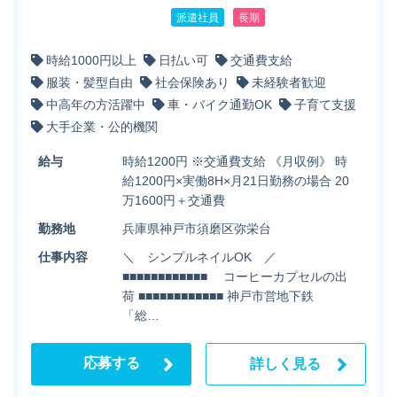
派遣社員
長期
時給1000円以上
日払い可
交通費支給
服装・髪型自由
社会保険あり
未経験者歓迎
中高年の方活躍中
車・バイク通勤OK
子育て支援
大手企業・公的機関
給与
時給1200円 ※交通費支給 《月収例》 時
給1200円×実働8H×月21日勤務の場合 20
万1600円＋交通費
勤務地
兵庫県神戸市須磨区弥栄台
仕事内容
＼ シンプルネイルOK ／
■■■■■■■■■■■■ コーヒーカプセルの出
荷 ■■■■■■■■■■■■ 神戸市営地下鉄
「総…
応募する
詳しく見る