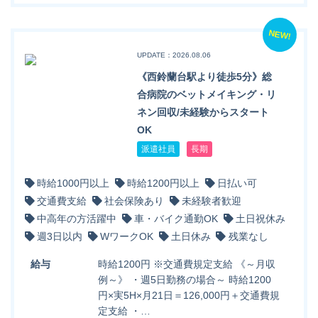
NEW!
UPDATE：2026.08.06
《西鈴蘭台駅より徒歩5分》総
合病院のベットメイキング・リ
ネン回収/未経験からスタート
OK
派遣社員
長期
時給1000円以上
時給1200円以上
日払い可
交通費支給
社会保険あり
未経験者歓迎
中高年の方活躍中
車・バイク通勤OK
土日祝休み
週3日以内
WワークOK
土日休み
残業なし
給与
時給1200円 ※交通費規定支給 《～月収
例～》 ・週5日勤務の場合～ 時給1200
円×実5H×月21日＝126,000円＋交通費規
定支給 ・…