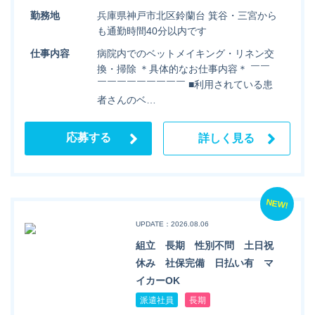
勤務地
兵庫県神戸市北区鈴蘭台 箕谷・三宮から
も通勤時間40分以内です
仕事内容
病院内でのベットメイキング・リネン交
換・掃除 ＊具体的なお仕事内容＊ ￣￣
￣￣￣￣￣￣￣￣￣ ■利用されている患
者さんのベ…
応募する
詳しく見る
NEW!
UPDATE：2026.08.06
組立 長期 性別不問 土日祝
休み 社保完備 日払い有 マ
イカーOK
派遣社員
長期