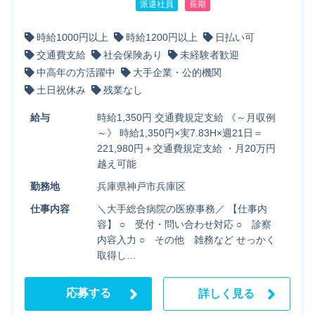
派遣社員
長期
時給1000円以上
時給1200円以上
日払い可
交通費支給
社会保険あり
未経験者歓迎
中高年の方活躍中
大手企業・公的機関
土日祝休み
残業なし
給与
時給1,350円 交通費規定支給 《～月収例
～》 時給1,350円×実7.83H×週21日＝
221,980円＋交通費規定支給 ・月20万円
越え可能
勤務地
兵庫県神戸市兵庫区
仕事内容
＼大手総合病院の医療事務／ 【仕事内
容】 ○ 受付・問い合わせ対応 ○ 診察
内容入力 ○ その他 雑務など せっかく
取得し…
応募する
詳しく見る