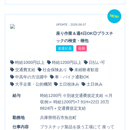
NEW!
UPDATE：2026.08.07
座り作業＆週4日OK◎プラスチ
ックの検査・梱包
派遣社員
長期
時給1000円以上
時給1200円以上
日払い可
交通費支給
社会保険あり
未経験者歓迎
中高年の方活躍中
車・バイク通勤OK
大手企業・公的機関
土日祝休み
土日休み
給与
時給1200円 ※別途交通費規定支給 ≪月
収例≫ 時給1200円×7.91H×22日 20万
8824円＋交通費規定支給
勤務地
兵庫県明石市魚住町
仕事内容
プラスチック製品を扱う工場にて 座って