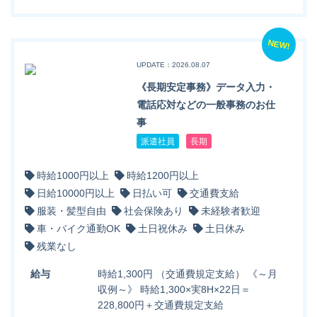
NEW!
UPDATE：2026.08.07
《長期安定事務》データ入力・
電話応対などの一般事務のお仕
事
派遣社員
長期
時給1000円以上
時給1200円以上
日給10000円以上
日払い可
交通費支給
服装・髪型自由
社会保険あり
未経験者歓迎
車・バイク通勤OK
土日祝休み
土日休み
残業なし
給与
時給1,300円 （交通費規定支給） 《～月
収例～》 時給1,300×実8H×22日＝
228,800円＋交通費規定支給