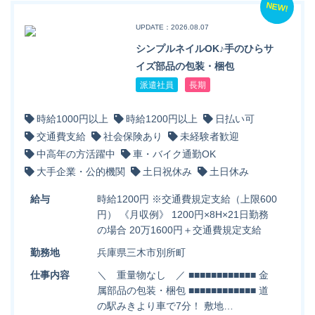
NEW!
UPDATE：2026.08.07
シンプルネイルOK♪手のひらサ
イズ部品の包装・梱包
派遣社員
長期
時給1000円以上
時給1200円以上
日払い可
交通費支給
社会保険あり
未経験者歓迎
中高年の方活躍中
車・バイク通勤OK
大手企業・公的機関
土日祝休み
土日休み
給与
時給1200円 ※交通費規定支給（上限600
円） 《月収例》 1200円×8H×21日勤務
の場合 20万1600円＋交通費規定支給
勤務地
兵庫県三木市別所町
仕事内容
＼ 重量物なし ／ ■■■■■■■■■■■■ 金
属部品の包装・梱包 ■■■■■■■■■■■■ 道
の駅みきより車で7分！ 敷地…