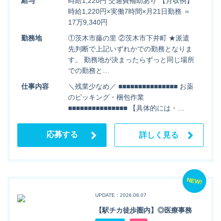
給与
時給1,220円 交通費補助あり 【月収例】
時給1,220円×実働7時間×月21日勤務 ＝
17万9,340円
勤務地
①茨木市藤の里 ②茨木市下井町 ★派遣
先判断で上記いずれかでの勤務となりま
す。 勤務地が決まったらずっと同じ場所
での勤務と…
仕事内容
＼残業少なめ／ ■■■■■■■■■■■■■■■ お薬
のピッキング・梱包作業
■■■■■■■■■■■■■■■ 【具体的には・…
応募する
詳しく見る
NEW!
UPDATE：2026.08.07
【駅チカ徒歩圏内】◎医療事務