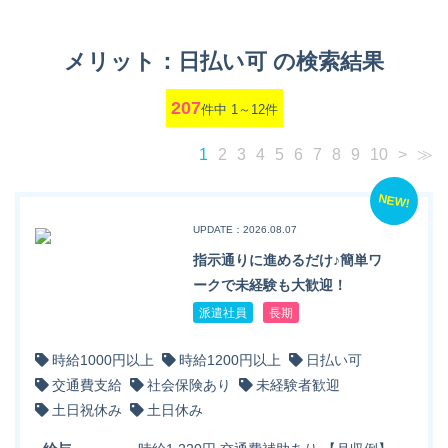
メリット：日払い可 の検索結果
207
件中 1～12件
1
2
3
4
5
6
7
8
9
10
>
≫
NEW!
UPDATE：2026.08.07
指示通りに進めるだけ♪簡単ワ
ークで未経験も大歓迎！
派遣社員
長期
時給1000円以上
時給1200円以上
日払い可
交通費支給
社会保険あり
未経験者歓迎
土日祝休み
土日休み