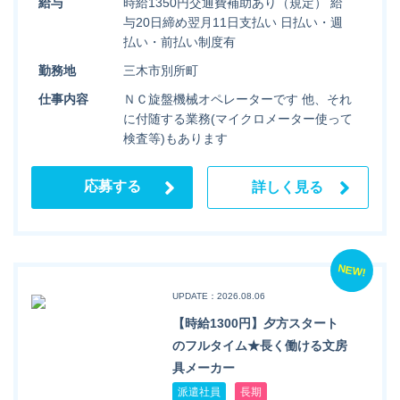
給与
時給1350円交通費補助あり（規定） 給
与20日締め翌月11日支払い 日払い・週
払い・前払い制度有
勤務地
三木市別所町
仕事内容
ＮＣ旋盤機械オペレーターです 他、それ
に付随する業務(マイクロメーター使って
検査等)もあります
応募する
詳しく見る
NEW!
UPDATE：2026.08.06
【時給1300円】夕方スタート
のフルタイム★長く働ける文房
具メーカー
派遣社員
長期