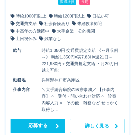
派遣社員
長期
時給1000円以上
時給1200円以上
日払い可
交通費支給
社会保険あり
未経験者歓迎
中高年の方活躍中
大手企業・公的機関
土日祝休み
残業なし
給与
時給1,350円 交通費規定支給 《～月収例
～》 時給1,350円×実7.83H×週21日＝
221,980円＋交通費規定支給 ・月20万円
越え可能
勤務地
兵庫県神戸市兵庫区
仕事内容
＼大手総合病院の医療事務／ 【仕事内
容】 ○ 受付・問い合わせ対応 ○ 診察
内容入力 ○ その他 雑務など せっかく
取得し…
応募する
詳しく見る