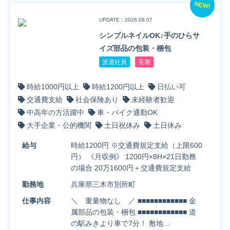
NEW!
UPDATE：2026.08.07
シンプルネイルOK♪手のひらサ
イズ部品の包装・梱包
派遣社員
長期
時給1000円以上
時給1200円以上
日払い可
交通費支給
社会保険あり
未経験者歓迎
中高年の方活躍中
車・バイク通勤OK
大手企業・公的機関
土日祝休み
土日休み
給与
時給1200円 ※交通費規定支給（上限600
円） 《月収例》 1200円×8H×21日勤務
の場合 20万1600円＋交通費規定支給
勤務地
兵庫県三木市別所町
仕事内容
＼ 重量物なし ／ ■■■■■■■■■■■■ 金
属部品の包装・梱包 ■■■■■■■■■■■■ 道
の駅みきより車で7分！ 敷地…