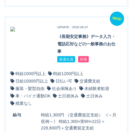
NEW!
UPDATE：2026.08.07
《長期安定事務》データ入力・
電話応対などの一般事務のお仕
事
派遣社員
長期
時給1000円以上
時給1200円以上
日給10000円以上
日払い可
交通費支給
服装・髪型自由
社会保険あり
未経験者歓迎
車・バイク通勤OK
土日祝休み
土日休み
残業なし
給与
時給1,300円 （交通費規定支給） 《～月
収例～》 時給1,300×実8H×22日＝
228,800円＋交通費規定支給