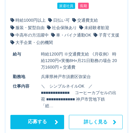
派遣社員
長期
時給1000円以上
日払い可
交通費支給
服装・髪型自由
社会保険あり
未経験者歓迎
中高年の方活躍中
車・バイク通勤OK
子育て支援
大手企業・公的機関
給与
時給1200円 ※交通費支給 《月収例》 時
給1200円×実働8H×月21日勤務の場合 20
万1600円＋交通費
勤務地
兵庫県神戸市須磨区弥栄台
仕事内容
＼ シンプルネイルOK ／
■■■■■■■■■■■■ コーヒーカプセルの出
荷 ■■■■■■■■■■■■ 神戸市営地下鉄
「総…
応募する
詳しく見る