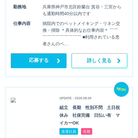
勤務地
兵庫県神戸市北区鈴蘭台 箕谷・三宮から
も通勤時間40分以内です
仕事内容
病院内でのベットメイキング・リネン交
換・掃除 ＊具体的なお仕事内容＊ ￣￣
￣￣￣￣￣￣￣￣￣ ■利用されている患
者さんのベ…
応募する
詳しく見る
NEW!
UPDATE：2026.08.06
組立 長期 性別不問 土日祝
休み 社保完備 日払い有 マ
イカーOK
派遣社員
長期