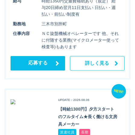
給与
時給1350円交通費補助あり（規定） 給
与20日締め翌月11日支払い 日払い・週
払い・前払い制度有
勤務地
三木市別所町
仕事内容
ＮＣ旋盤機械オペレーターです 他、それ
に付随する業務(マイクロメーター使って
検査等)もあります
応募する
詳しく見る
NEW!
UPDATE：2026.08.06
【時給1300円】夕方スタート
のフルタイム★長く働ける文房
具メーカー
派遣社員
長期