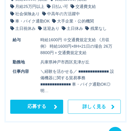
月給25万円以上
日払い可
交通費支給
社会保険あり
中高年の方活躍中
車・バイク通勤OK
大手企業・公的機関
土日祝休み
送迎あり
土日休み
残業なし
給与
時給1600円 ※交通費規定支給 《月収
例》 時給1600円×8H×21日の場合 26万
8800円＋交通費規定支給
勤務地
兵庫県神戸市西区見津が丘
仕事内容
＼経験を活かせる／ ■■■■■■■■■■■■■ 設
備機器に関する貿易事務
■■■■■■■■■■■■■ 車・バイク通勤OK◎
明…
応募する
詳しく見る