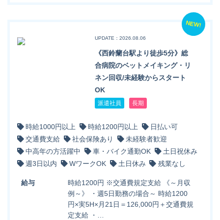
NEW!
UPDATE：2026.08.06
《西鈴蘭台駅より徒歩5分》総
合病院のベットメイキング・リ
ネン回収/未経験からスタート
OK
派遣社員
長期
時給1000円以上
時給1200円以上
日払い可
交通費支給
社会保険あり
未経験者歓迎
中高年の方活躍中
車・バイク通勤OK
土日祝休み
週3日以内
WワークOK
土日休み
残業なし
給与
時給1200円 ※交通費規定支給 《～月収
例～》 ・週5日勤務の場合～ 時給1200
円×実5H×月21日＝126,000円＋交通費規
定支給 ・…