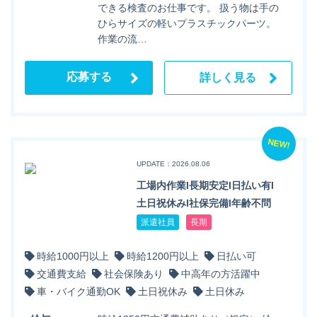
できる検査のお仕事です。 扱う物は手の
ひらサイズの軽いプラスチックパーツ。
作業の流…
応募する
詳しく見る
NEW!
UPDATE：2026.08.06
工場内作業l長期安定l日払い有l
土日祝休みl社保完備l年齢不問
派遣社員
長期
時給1000円以上
時給1200円以上
日払い可
交通費支給
社会保険あり
中高年の方活躍中
車・バイク通勤OK
土日祝休み
土日休み