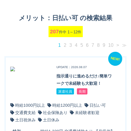
メリット：日払い可 の検索結果
207
件中 1～12件
1
2
3
4
5
6
7
8
9
10
>
≫
NEW!
UPDATE：2026.08.07
指示通りに進めるだけ♪簡単ワ
ークで未経験も大歓迎！
派遣社員
長期
時給1000円以上
時給1200円以上
日払い可
交通費支給
社会保険あり
未経験者歓迎
土日祝休み
土日休み