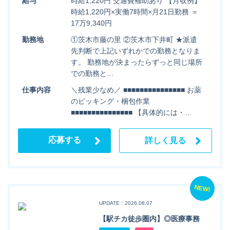
給与
時給1,220円 交通費補助あり 【月収例】
時給1,220円×実働7時間×月21日勤務 ＝
17万9,340円
勤務地
①茨木市藤の里 ②茨木市下井町 ★派遣
先判断で上記いずれかでの勤務となりま
す。 勤務地が決まったらずっと同じ場所
での勤務と…
仕事内容
＼残業少なめ／ ■■■■■■■■■■■■■■■ お薬
のピッキング・梱包作業
■■■■■■■■■■■■■■■ 【具体的には・…
応募する
詳しく見る
NEW!
UPDATE：2026.08.07
【駅チカ徒歩圏内】◎医療事務