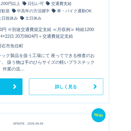
1200円以上
日払い可
交通費支給
者歓迎
中高年の方活躍中
車・バイク通勤OK
土日祝休み
土日休み
00円 ※別途交通費規定支給 ≪月収例≫ 時給1200
1H×22日 20万8824円＋交通費規定支給
明石市魚住町
チック製品を扱う工場にて 座ってできる検査のお
す。 扱う物は手のひらサイズの軽いプラスチック
。 作業の流…
詳しく見る
NEW!
UPDATE：2026.08.06