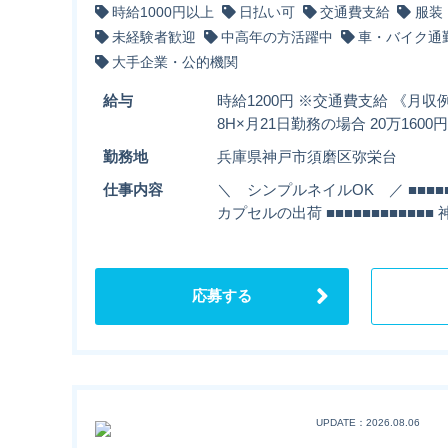
時給1000円以上
日払い可
交通費支給
服装
未経験者歓迎
中高年の方活躍中
車・バイク通
大手企業・公的機関
給与
時給1200円 ※交通費支給 《月収例
8H×月21日勤務の場合 20万160
勤務地
兵庫県神戸市須磨区弥栄台
仕事内容
＼ シンプルネイルOK ／ ■■■■
カプセルの出荷 ■■■■■■■■■■■
応募する
UPDATE：2026.08.06