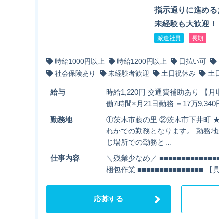
指示通りに進める
未経験も大歓迎！
派遣社員
長期
時給1000円以上
時給1200円以上
日払い可
社会保険あり
未経験者歓迎
土日祝休み
土
給与
時給1,220円 交通費補助あり 【月収
働7時間×月21日勤務 ＝17万9,340
勤務地
①茨木市藤の里 ②茨木市下井町 
れかでの勤務となります。 勤務
じ場所での勤務と…
仕事内容
＼残業少なめ／ ■■■■■■■■■■■
梱包作業 ■■■■■■■■■■■■■■■
応募する