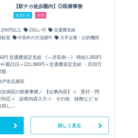
【駅チカ徒歩圏内】◎医療事務
派遣社員
長期
1200円以上
日払い可
交通費支給
者歓迎
中高年の方活躍中
大手企業・公的機関
350円 交通費規定支給 《～月収例～》 時給1,350円
83H×週21日＝221,980円＋交通費規定支給 ・月20万
可能
神戸市兵庫区
総合病院の医療事務／ 【仕事内容】 ○ 受付・問
対応 ○ 診察内容入力 ○ その他 雑務など せ
取得し…
詳しく見る