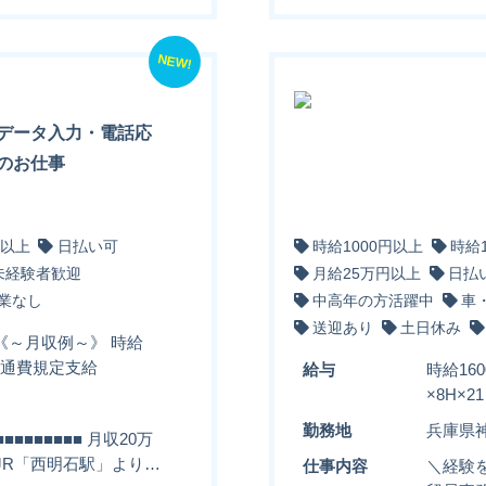
NEW!
データ入力・電話応
のお仕事
円以上
日払い可
時給1000円以上
時給
未経験者歓迎
月給25万円以上
日払
業なし
中高年の方活躍中
車
送迎あり
土日休み
 《～月収例～》 時給
円＋交通費規定支給
給与
時給16
×8H×
勤務地
兵庫県
■■■■■■■ 月収20万
■ JR「西明石駅」より…
仕事内容
＼経験を