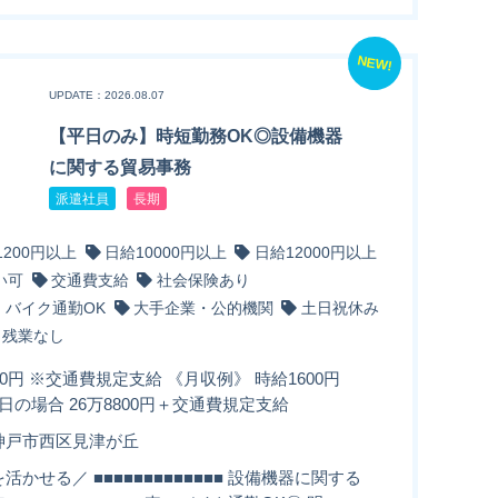
NEW!
UPDATE：2026.08.07
【平日のみ】時短勤務OK◎設備機器
に関する貿易事務
派遣社員
長期
1200円以上
日給10000円以上
日給12000円以上
い可
交通費支給
社会保険あり
・バイク通勤OK
大手企業・公的機関
土日祝休み
残業なし
00円 ※交通費規定支給 《月収例》 時給1600円
21日の場合 26万8800円＋交通費規定支給
神戸市西区見津が丘
活かせる／ ■■■■■■■■■■■■■ 設備機器に関する