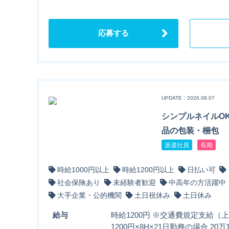
応募する
UPDATE：2026.08.07
シンプルネイルO
品の包装・梱包
派遣社員
長期
時給1000円以上
時給1200円以上
日払い可
社会保険あり
未経験者歓迎
中高年の方活躍中
大手企業・公的機関
土日祝休み
土日休み
給与
時給1200円 ※交通費規定支給（上
1200円×8H×21日勤務の場合 20