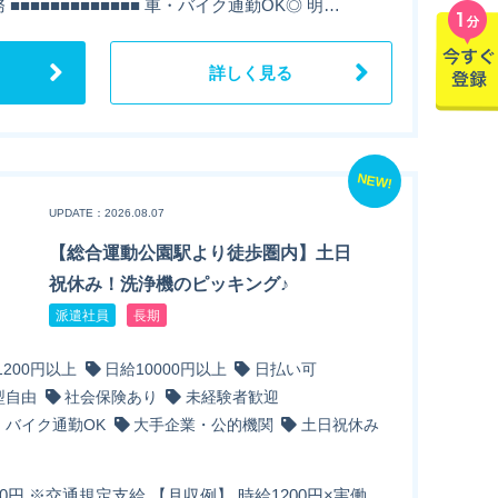
 ■■■■■■■■■■■■■ 車・バイク通勤OK◎ 明…
詳しく見る
NEW!
UPDATE：2026.08.07
【総合運動公園駅より徒歩圏内】土日
祝休み！洗浄機のピッキング♪
派遣社員
長期
1200円以上
日給10000円以上
日払い可
型自由
社会保険あり
未経験者歓迎
・バイク通勤OK
大手企業・公的機関
土日祝休み
00円 ※交通規定支給 【月収例】 時給1200円×実働