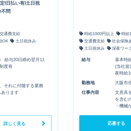
定l日払い有l土日祝
齢不問
交通費支給
時給1000円以上
時給
勤OK
土日祝休み
交通費支給
社会保険
土日祝休み
深夜ワー
 給与20日締め翌月11
給与
基本時給
制度有
(当社規
夜時給1
勤務地
大阪市
他、それに付随する業務
もあります
仕事内容
文房具
を含む
・機械
応募する
詳しく見る