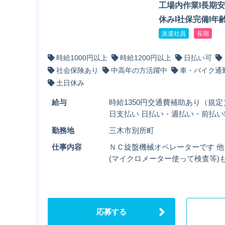
工場内作業l長期安
休みl社保完備l年
派遣社員
長期
時給1000円以上
時給1200円以上
日払い可
社会保険あり
中高年の方活躍中
車・バイク通
土日休み
給与
時給1350円交通費補助あり（規定）
日支払い 日払い・週払い・前払い
勤務地
三木市別所町
仕事内容
ＮＣ旋盤機械オペレーターです 
(マイクロメーター使って検査等)
応募する