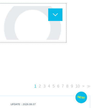
1
2
3
4
5
6
7
8
9
10
>
≫
NEW!
UPDATE：2026.08.07