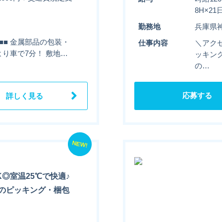
8H×2
勤務地
兵庫県
■■■ 金属部品の包装・
仕事内容
＼アクセ
きより車で7分！ 敷地…
ッキング
の…
応募する
詳しく見る
NEW!
◎室温25℃で快適♪
のピッキング・梱包