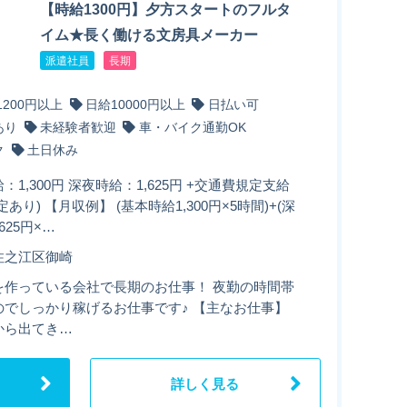
【時給1300円】夕方スタートのフルタ
イム★長く働ける文房具メーカー
派遣社員
長期
1200円以上
日給10000円以上
日払い可
あり
未経験者歓迎
車・バイク通勤OK
ク
土日休み
：1,300円 深夜時給：1,625円 +交通費規定支給
定あり) 【月収例】 (基本時給1,300円×5時間)+(深
625円×…
住之江区御崎
を作っている会社で長期のお仕事！ 夜勤の時間帯
のでしっかり稼げるお仕事です♪ 【主なお仕事】
から出てき…
詳しく見る