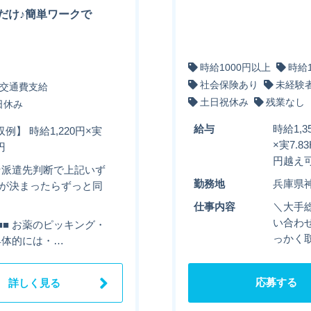
だけ♪簡単ワークで
時給1000円以上
時給
社会保険あり
未経験
交通費支給
土日祝休み
残業なし
日休み
給与
時給1,
例】 時給1,220円×実
×実7.
円
円越え
★派遣先判断で上記いず
勤務地
兵庫県
地が決まったらずっと同
仕事内容
＼大手
い合わせ
■■■■ お薬のピッキング・
っかく
 【具体的には・…
応募する
詳しく見る