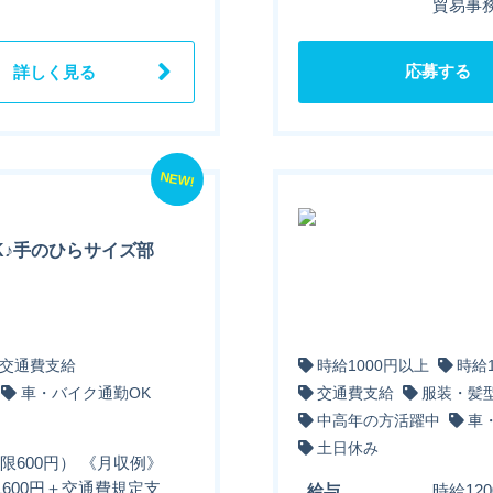
貿易事務
応募する
詳しく見る
NEW!
K♪手のひらサイズ部
交通費支給
時給1000円以上
時給
車・バイク通勤OK
交通費支給
服装・髪
中高年の方活躍中
車
土日休み
限600円） 《月収例》
万1600円＋交通費規定支
給与
時給12