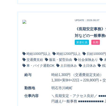
UPDATE：2026.08.07
《長期安定事務》
対などの一般事務
派遣社員
長期
時給1000円以上
時給1200円以上
日給10000
交通費支給
服装・髪型自由
社会保険あり
車・バイク通勤OK
土日祝休み
土日休み
残
給与
時給1,300円 （交通費規定支給）
1,300×実8H×22日＝228,800
勤務地
明石市川崎町
仕事内容
＼長期安定・アクセス良好／ ■■■■■
円越え/一般事務 ■■■■■■■■■■■