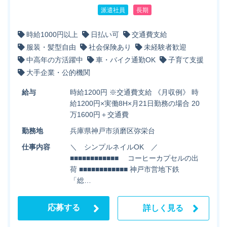
派遣社員
長期
時給1000円以上
日払い可
交通費支給
服装・髪型自由
社会保険あり
未経験者歓迎
中高年の方活躍中
車・バイク通勤OK
子育て支援
大手企業・公的機関
給与
時給1200円 ※交通費支給 《月収例》 時
給1200円×実働8H×月21日勤務の場合 20
万1600円＋交通費
勤務地
兵庫県神戸市須磨区弥栄台
仕事内容
＼ シンプルネイルOK ／
■■■■■■■■■■■■ コーヒーカプセルの出
荷 ■■■■■■■■■■■■ 神戸市営地下鉄
「総…
応募する
詳しく見る