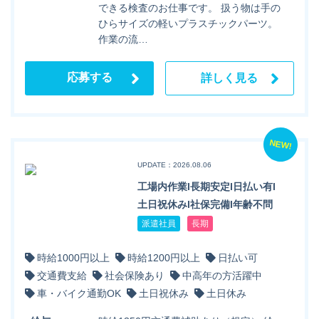
できる検査のお仕事です。 扱う物は手の
ひらサイズの軽いプラスチックパーツ。
作業の流…
応募する
詳しく見る
NEW!
UPDATE：2026.08.06
工場内作業l長期安定l日払い有l
土日祝休みl社保完備l年齢不問
派遣社員
長期
時給1000円以上
時給1200円以上
日払い可
交通費支給
社会保険あり
中高年の方活躍中
車・バイク通勤OK
土日祝休み
土日休み