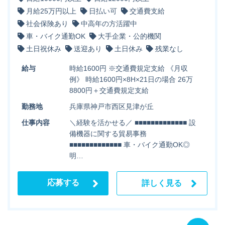
月給25万円以上
日払い可
交通費支給
社会保険あり
中高年の方活躍中
車・バイク通勤OK
大手企業・公的機関
土日祝休み
送迎あり
土日休み
残業なし
給与
時給1600円 ※交通費規定支給 《月収
例》 時給1600円×8H×21日の場合 26万
8800円＋交通費規定支給
勤務地
兵庫県神戸市西区見津が丘
仕事内容
＼経験を活かせる／ ■■■■■■■■■■■■■ 設
備機器に関する貿易事務
■■■■■■■■■■■■■ 車・バイク通勤OK◎
明…
応募する
詳しく見る