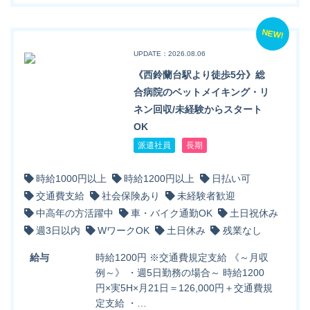
NEW!
UPDATE：2026.08.06
《西鈴蘭台駅より徒歩5分》総
合病院のベットメイキング・リ
ネン回収/未経験からスタート
OK
派遣社員
長期
時給1000円以上
時給1200円以上
日払い可
交通費支給
社会保険あり
未経験者歓迎
中高年の方活躍中
車・バイク通勤OK
土日祝休み
週3日以内
WワークOK
土日休み
残業なし
給与
時給1200円 ※交通費規定支給 《～月収
例～》 ・週5日勤務の場合～ 時給1200
円×実5H×月21日＝126,000円＋交通費規
定支給 ・…