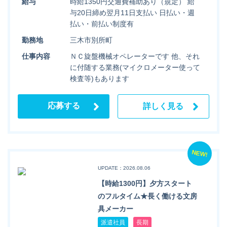
給与
時給1350円交通費補助あり（規定） 給
与20日締め翌月11日支払い 日払い・週
払い・前払い制度有
勤務地
三木市別所町
仕事内容
ＮＣ旋盤機械オペレーターです 他、それ
に付随する業務(マイクロメーター使って
検査等)もあります
応募する
詳しく見る
NEW!
UPDATE：2026.08.06
【時給1300円】夕方スタート
のフルタイム★長く働ける文房
具メーカー
派遣社員
長期