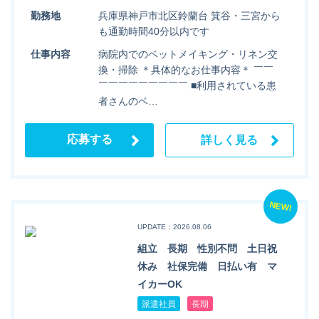
勤務地
兵庫県神戸市北区鈴蘭台 箕谷・三宮から
も通勤時間40分以内です
仕事内容
病院内でのベットメイキング・リネン交
換・掃除 ＊具体的なお仕事内容＊ ￣￣
￣￣￣￣￣￣￣￣￣ ■利用されている患
者さんのベ…
応募する
詳しく見る
NEW!
UPDATE：2026.08.06
組立 長期 性別不問 土日祝
休み 社保完備 日払い有 マ
イカーOK
派遣社員
長期