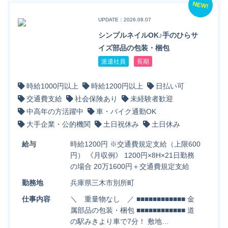
NEW!
UPDATE：2026.08.07
シンプルネイルOK♪手のひらサ
イズ部品の包装・梱包
派遣社員
長期
時給1000円以上
時給1200円以上
日払い可
交通費支給
社会保険あり
未経験者歓迎
中高年の方活躍中
車・バイク通勤OK
大手企業・公的機関
土日祝休み
土日休み
給与
時給1200円 ※交通費規定支給（上限600
円） 《月収例》 1200円×8H×21日勤務
の場合 20万1600円＋交通費規定支給
勤務地
兵庫県三木市別所町
仕事内容
＼ 重量物なし ／ ■■■■■■■■■■■■ 金
属部品の包装・梱包 ■■■■■■■■■■■■ 道
の駅みきより車で7分！ 敷地…