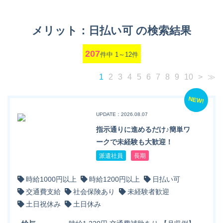
メリット：日払い可 の検索結果
207
件中 1～12件
1
2
3
4
5
6
7
8
9
10
>
≫
NEW!
UPDATE：2026.08.07
指示通りに進めるだけ♪簡単ワ
ークで未経験も大歓迎！
派遣社員
長期
時給1000円以上
時給1200円以上
日払い可
交通費支給
社会保険あり
未経験者歓迎
土日祝休み
土日休み