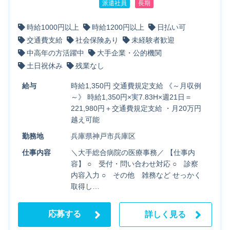
派遣社員
長期
時給1000円以上
時給1200円以上
日払い可
交通費支給
社会保険あり
未経験者歓迎
中高年の方活躍中
大手企業・公的機関
土日祝休み
残業なし
給与
時給1,350円 交通費規定支給 《～月収例
～》 時給1,350円×実7.83H×週21日＝
221,980円＋交通費規定支給 ・月20万円
越え可能
勤務地
兵庫県神戸市兵庫区
仕事内容
＼大手総合病院の医療事務／ 【仕事内
容】 ○ 受付・問い合わせ対応 ○ 診察
内容入力 ○ その他 雑務など せっかく
取得し…
応募する
詳しく見る