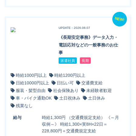
NEW!
UPDATE：2026.08.07
《長期安定事務》データ入力・
電話応対などの一般事務のお仕
事
派遣社員
長期
時給1000円以上
時給1200円以上
日給10000円以上
日払い可
交通費支給
服装・髪型自由
社会保険あり
未経験者歓迎
車・バイク通勤OK
土日祝休み
土日休み
残業なし
給与
時給1,300円 （交通費規定支給） 《～月
収例～》 時給1,300×実8H×22日＝
228,800円＋交通費規定支給