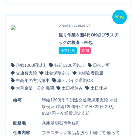
NEW!
UPDATE：2026.08.07
座り作業＆週4日OK◎プラスチ
ックの検査・梱包
派遣社員
長期
時給1000円以上
時給1200円以上
日払い可
交通費支給
社会保険あり
未経験者歓迎
中高年の方活躍中
車・バイク通勤OK
大手企業・公的機関
土日祝休み
土日休み
給与
時給1200円 ※別途交通費規定支給 ≪月
収例≫ 時給1200円×7.91H×22日 20万
8824円＋交通費規定支給
勤務地
兵庫県明石市魚住町
仕事内容
プラスチック製品を扱う工場にて 座って