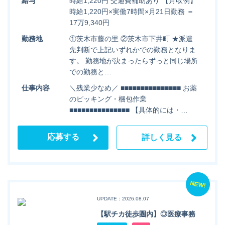
給与
時給1,220円 交通費補助あり 【月収例】
時給1,220円×実働7時間×月21日勤務 ＝
17万9,340円
勤務地
①茨木市藤の里 ②茨木市下井町 ★派遣
先判断で上記いずれかでの勤務となりま
す。 勤務地が決まったらずっと同じ場所
での勤務と…
仕事内容
＼残業少なめ／ ■■■■■■■■■■■■■■■ お薬
のピッキング・梱包作業
■■■■■■■■■■■■■■■ 【具体的には・…
応募する
詳しく見る
NEW!
UPDATE：2026.08.07
【駅チカ徒歩圏内】◎医療事務